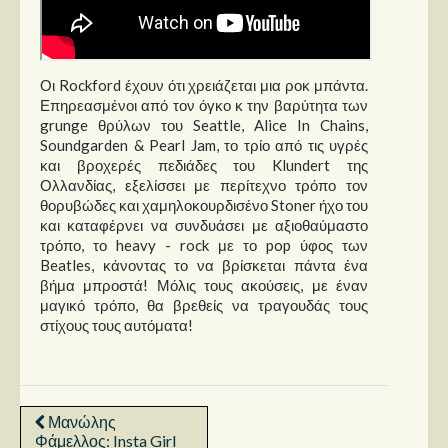
Οι Rockford έχουν ότι χρειάζεται μια ροκ μπάντα.
Επηρεασμένοι από τον όγκο κ την βαρύτητα των
grunge θρύλων του Seattle, Alice In Chains,
Soundgarden & Pearl Jam, το τρίο από τις υγρές
και βροχερές πεδιάδες του Klundert της
Ολλανδίας, εξελίσσει με περίτεχνο τρόπο τον
θορυβώδες και χαμηλοκουρδισένο Stoner ήχο του
και καταφέρνει να συνδυάσει με αξιοθαύμαστο
τρόπο, το heavy - rock με το pop ύφος των
Beatles, κάνοντας το να βρίσκεται πάντα ένα
βήμα μπροστά! Μόλις τους ακούσεις, με έναν
μαγικό τρόπο, θα βρεθείς να τραγουδάς τους
στίχους τους αυτόματα!
Μανώλης
Φάμελλος: Insta Girl