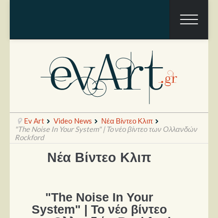
Ev Art
Video News
Νέα Βίντεο Κλιπ
"The Noise In Your System" | To νέο βίντεο των Ολλανδών
Rockford
Νέα Βίντεο Κλιπ
Ραπόρτο
Live & Συναυλίες
Θέατρο
"The Noise In Your
System" | To νέο βίντεο
Συνεντεύξεις