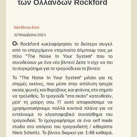
των Ολλανδών Rockford
Παρουσιάσεις
Δίσκοι
Νέα Βίντεο Κλιπ
12 Νοεμβρίου 2021
Σειρές
Ο
ι Rockford κυκλοφόρησαν το δεύτερο σινγκλ
Ταινίες
από το επερχόμενο ντεμπούτο άλμπουμ τους με
Βιβλία
τίτλο "The Noise In Your System" που το
συνοδεύουν με ένα νέο βίντεο! Δείτε τι είχε να πει
Video News
το συγκρότημα για το τραγούδι και το βίντεο:
Καλλιτέχνες
Το "The Noise In Your System" μιλάει για τις
στιγμές εκείνες, που μέσα στην απόλυτη ησυχία
ακούς φωνές και θορύβους και φτάνεις στο σημείο
Μουσικοί
να τρελαθείς. Το τραγούδι ''στα σκάει'' κατευθείαν,
Διάφοροι
μέσ' τη μούρη σου. Γι' αυτό αποφασίσαμε να
χρησιμοποιήσουμε πολλά κοντινά πλάνα για να
Εκτός Συνόρων
εντείνουμε το κλειστοφοβικό συναίσθημα του
τραγουδιού. Το ηχογραφήσαμε σε ένα self made
Νέα
studio στο υπόγειο του τραγουδιστή / κιθαρίστα
Niels Schmitz. Το βίντεο διαρκεί για 1:48 καθαρά,