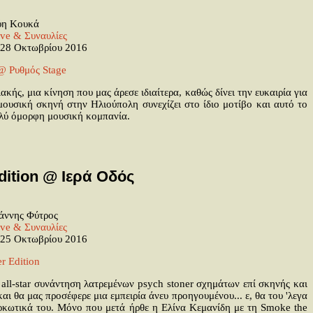
η Κουκά
ive & Συναυλίες
28 Οκτωβρίου 2016
κής, μια κίνηση που μας άρεσε ιδιαίτερα, καθώς δίνει την ευκαιρία για
ουσική σκηνή στην Ηλιούπολη συνεχίζει στο ίδιο μοτίβο και αυτό το
ολύ όμορφη μουσική κομπανία.
dition @ Ιερά Οδός
άννης Φύτρος
ive & Συναυλίες
25 Οκτωβρίου 2016
 all-star συνάντηση λατρεμένων psych stoner σχημάτων επί σκηνής και
ι θα μας προσέφερε μια εμπειρία άνευ προηγουμένου... ε, θα του 'λεγα
ναρκωτικά του. Μόνο που μετά ήρθε η Ελίνα Κεμανίδη με τη Smoke the