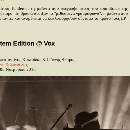
 στους Battleme, τη μπάντα που υπέγραψε μέρος του soundtrack της
Κύτταρο. Τη βραδιά άνοιξαν τα "μεθυσμένα γραμμόφωνα", η μπάντα που
ll μπάντες και αναμένεται να κυκλοφορήσουν σύντομα το πρώτο τους EP.
rtem Edition @ Vox
νσταντίνος Κολτσίδας & Γιάννης Φύτρος
ive & Συναυλίες
08 Νοεμβρίου 2016