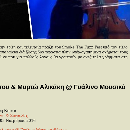
ην τρίτη και τελευταία πράξη του Smoke The Fuzz Fest υπό τον τίτλο
α απολαύσει διά ζώσης δύο τεράστια πλην υπέρ-αγαπημένα σχήματα: τους
ο live που για πολλούς λόγους θα γραφτούν με ανεξίτηλα γράμματα στη
τσου & Μυρτώ Αλικάκη @ Γυάλινο Μουσικό
η Κουκά
ive & Συναυλίες
05 Νοεμβρίου 2016