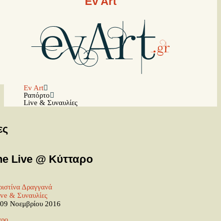
Ev Art
Ev Art
Ραπόρτο
Live & Συναυλίες
ες
e Live @ Κύτταρο
ιστίνα Δραγγανά
ive & Συναυλίες
09 Νοεμβρίου 2016