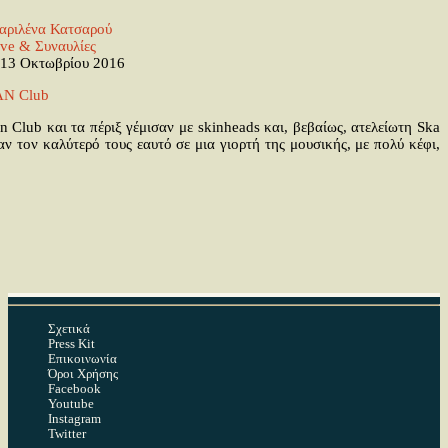
αριλένα Κατσαρού
ive & Συναυλίες
13 Οκτωβρίου 2016
Club και τα πέριξ γέμισαν με skinheads και, βεβαίως, ατελείωτη Ska
αν τον καλύτερό τους εαυτό σε μια γιορτή της μουσικής, με πολύ κέφι,
Σχετικά
Press Kit
Επικοινωνία
Όροι Χρήσης
Facebook
Youtube
Instagram
Twitter