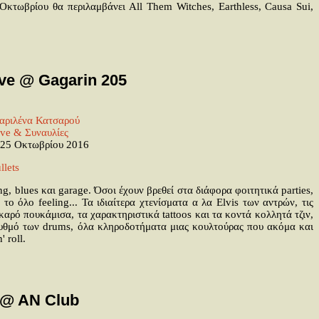
 Οκτωβρίου θα περιλαμβάνει All Them Witches, Earthless, Causa Sui,
ive @ Gagarin 205
αριλένα Κατσαρού
ive & Συναυλίες
25 Οκτωβρίου 2016
, blues και garage. Όσοι έχουν βρεθεί στα διάφορα φοιτητικά parties,
ο όλο feeling... Τα ιδιαίτερα χτενίσματα α λα Elvis των αντρών, τις
αρό πουκάμισα, τα χαρακτηριστικά tattoos και τα κοντά κολλητά τζιν,
 ρυθμό των drums, όλα κληροδοτήματα μιας κουλτούρας που ακόμα και
 roll.
l @ AN Club