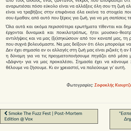
από τους άλλους, ένας ζωντανός νεκρός που αποφασίζει ότι τ
αναρωτιέσαι πόσο εύκολο είναι να αλλάξεις όλη σου τη ζωή αλ
είναι να τραβήξεις στην επιφάνεια όλα εκείνα τα στοιχεία π
σου έμαθαν, από αυτό που ξέρεις για ζωή, για να μη σαπίσεις τε
Όλα αυτά και ακόμα περισσότερα ερωτήματα τίθενται και δημι
έρχονται δυναμικά και ποικιλοτρόπως, ήτοι μουσικο-θεατ
αντιλήψεις και να μας (ξε)σηκώσουν από τον καναπέ μας, τη
που συχνά βολευόμαστε. Να μας δείξουν ότι όλοι μπορούμε να
Δεν έχει σημασία αν οι αλλαγές στη ζωή μας είναι ριζικές ή αν
η δύναμη για να τις πραγματοποιήσουμε πηγάζει από μέσα μ
«Δάφνη» για να μας προκαλέσει. Σημασία έχει να κάνουμε
θέλουμε να ζήσουμε. Κι αν χρειαστεί, να παλεύουμε γι’ αυτή.
Φωτογραφίες:
Σοφοκλής Κιουρτζ
Smoke The Fuzz Fest | Post-Mortem
"Εσπε
Edition @ Vox
Δη