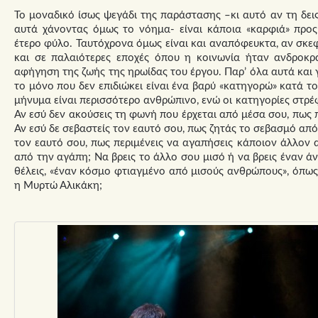
Το μοναδικό ίσως ψεγάδι της παράστασης –κι αυτό αν τη δεις
αυτά χάνοντας όμως το νόημα- είναι κάποια «καρφιά» προς
έτερο φύλο. Ταυτόχρονα όμως είναι και αναπόφευκτα, αν σκε
και σε παλαιότερες εποχές όπου η κοινωνία ήταν ανδροκρ
αφήγηση της ζωής της ηρωίδας του έργου. Παρ’ όλα αυτά και
το μόνο που δεν επιδιώκει είναι ένα βαρύ «κατηγορώ» κατά τ
μήνυμα είναι περισσότερο ανθρώπινο, ενώ οι κατηγορίες στρέφ
Αν εσύ δεν ακούσεις τη φωνή που έρχεται από μέσα σου, πως π
Αν εσύ δε σεβαστείς τον εαυτό σου, πως ζητάς το σεβασμό από
τον εαυτό σου, πως περιμένεις να αγαπήσεις κάποιον άλλον α
από την αγάπη; Να βρεις το άλλο σου μισό ή να βρεις έναν ά
θέλεις, «έναν κόσμο φτιαγμένο από μισούς ανθρώπους», όπω
η Μυρτώ Αλικάκη;