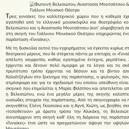
Τ
ρεις γυναίκες του καλλιτεχνικού χώρου που η καθεμία έχει
αγαπηθεί από το ελληνικό μουσικόφιλο και θεατρόφιλο κο
Βελεσιώτου και η Αναστασία Μουτσάτσου (κατ’ αλφαβητική σε
στη σκηνή του Γυάλινου Μουσικού Θεάτρου επιχειρώντας έν
παράσταση «Γυναίκες».
Με τη δυσκολία αυτού του εγχειρήματος να έγκειται κυρίως σ
θεατρικού μέρους, που δε στέφεται πάντα με επιτυχία, οι «Γυν
απόλυτη ισορροπία, καθώς αγαπημένα έντεχνα, ρεμπέτικα,
έρχονται και δένουν πολύ όμορφα με τα λόγια και τις σκ
πρωτότυπο τρόπο έρχονται να δέσουν και τα βίντεο απ
Καλαϊτζόγλου στο ξεκίνημα της παράστασης, ο φωτισμός, πο
ατμόσφαιρα και για το σχεδιασμό του οποίου υπεύθυνη είνα
σκηνικό που επιμελείται η Μαρία Φιλίππου και αποτελείται α
η Βελεσιώτου, ενώ ένα μεγάλο μέρος της σκηνής καλύπτε
ουσιώδες στοιχείο της παράστασης. Από τη σκηνογραφία να 
σκηνοθέτις Ελένη Γκασούκα και η Αγνή Χιώτη, ως βοηθός σκη
«τοποθετούν» με άριστο τρόπο την Αλικάκη, τη Βελεσιώτ
συνυπάρχουν στη σκηνή καθ' όλη τη διάρκεια της παράσταση
«Γυναίκες» έτσι ώστε να πραγματώνουν άψογα την υψηλών
Μουτάτσου.