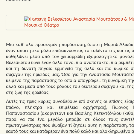
Μια καθ’ όλα προσεγμένη παράσταση, όπου η Μυρτώ Αλικάκη δ
έναν απαιτητικό ρόλο επιδεικνύοντας το ταλέντο της και τις υ
καθηλώνει μέσα από τον χειμαρρώδη εξομολογητικό μονόλο
Βελεσιώτου δίνει έναν άλλο τόνο, πιο ανυπότακτο, πιο ρεμπέτι
και τη δυνατή πηγαία ερμηνεία της αλλά και πιο κωμικό 
συζύγου της ηρωίδας μας. Όσο για την Αναστασία Μουτσάτσο
κείμενο της παράστασης το οποίο υπογράφει, τη δυναμική τη
αλλά και μέσα από τους ρόλους του δεύτερου συζύγου και της
στη ζωή της ηρωίδας.
Αυτές τις τρεις κυρίες συνοδεύουν επί σκηνής οι επίσης εξαι
(πιάνο, πλήκτρα και επιμέλεια ορχήστρας), Γιώργος Κ
Παπαναστασίου (ακορντεόν) και Βασίλης Κετεντζόγλου (κιθά
παρά να πω ένα μεγάλο μπράβο σε όλους τους συντελε
πρωταγωνίστριες που έψαξαν τί ζητάει αυτή η παράσταση, τ
εαυτό τους και κατάφεραν ένα πολύ καλό και ολοκληρωμένο 