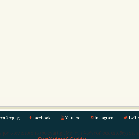
ροι Χρήσης
Facebook
Youtube
Instagram
Twitt
ηση στον ιστότοπο του evart.gr. Με την πλοήγησή σας αποδέχεστε 
Copyright © 2026 Ev Art. Με την επιφύλαξη