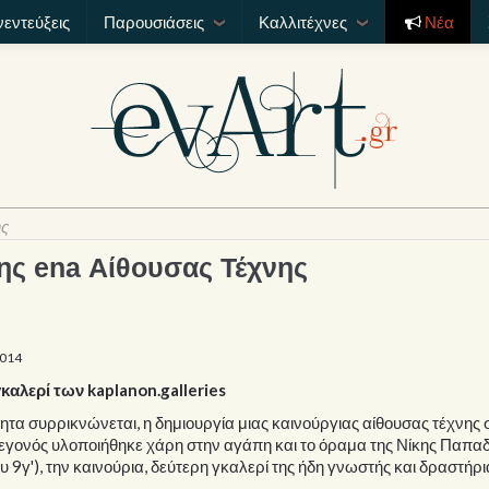
νεντεύξεις
Παρουσιάσεις
Καλλιτέχνες
Νέα
ης
της ena Αίθουσας Τέχνης
2014
καλερί των kaplanon.galleries
τητα συρρικνώνεται, η δημιουργία μιας καινούργιας αίθουσας τέχνης 
 γεγονός υλοποιήθηκε χάρη στην αγάπη και το όραμα της Νίκης Παπα
 9γ'), την καινούρια, δεύτερη γκαλερί της ήδη γνωστής και δραστήρι