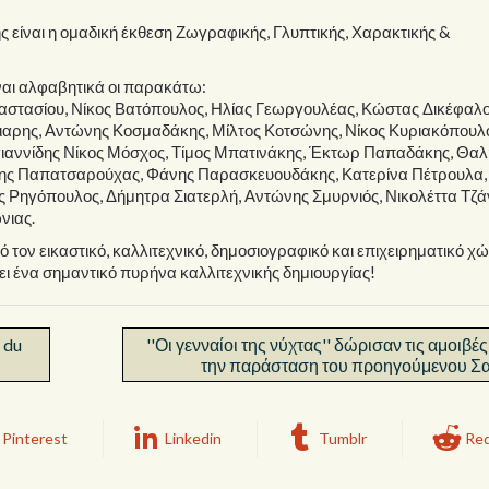
ς είναι η ομαδική έκθεση Ζωγραφικής, Γλυπτικής, Χαρακτικής &
ίναι αλφαβητικά οι παρακάτω:
αστασίου, Νίκος Βατόπουλος, Ηλίας Γεωργουλέας, Κώστας Δικέφαλο
ιαρης, Αντώνης Κοσμαδάκης, Μίλτος Κοτσώνης, Νίκος Κυριακόπουλ
ιαννίδης Νίκος Μόσχος, Τίμος Μπατινάκης, Έκτωρ Παπαδάκης, Θαλ
ης Παπατσαρούχας, Φάνης Παρασκευουδάκης, Κατερίνα Πέτρουλα,
Ρηγόπουλος, Δήμητρα Σιατερλή, Αντώνης Σμυρνιός, Νικολέττα Τζά
νιας.
τον εικαστικό, καλλιτεχνικό, δημοσιογραφικό και επιχειρηματικό χώ
ι ένα σημαντικό πυρήνα καλλιτεχνικής δημιουργίας!
 du
''Οι γενναίοι της νύχτας'' δώρισαν τις αμοιβέ
την παράσταση του προηγούμενου Σ
Pinterest
Linkedin
Tumblr
Red