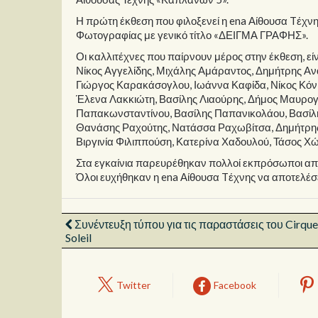
Η πρώτη έκθεση που φιλοξενεί η ena Αίθουσα Tέχνη
Φωτογραφίας με γενικό τίτλο «ΔΕΙΓΜΑ ΓΡΑΦΗΣ».
Οι καλλιτέχνες που παίρνουν μέρος στην έκθεση, ε
Νίκος Αγγελίδης, Μιχάλης Αμάραντος, Δημήτρης Αν
Γιώργος Καρακάσογλου, Ιωάννα Καφίδα, Νίκος Κόν
Έλενα Λακκιώτη, Βασίλης Λιαούρης, Δήμος Μαυρογ
Παπακωνσταντίνου, Βασίλης Παπανικολάου, Βασίλ
Θανάσης Ραχούτης, Νατάσσα Ραχωβίτσα, Δημήτρης 
Βιργινία Φιλιππούση, Κατερίνα Χαδουλού, Τάσος Χώ
Στα εγκαίνια παρευρέθηκαν πολλοί εκπρόσωποι από 
Όλοι ευχήθηκαν η ena Αίθουσα Tέχνης να αποτελέσε
Συνέντευξη τύπου για τις παραστάσεις του Cirque
Soleil
Twitter
Facebook