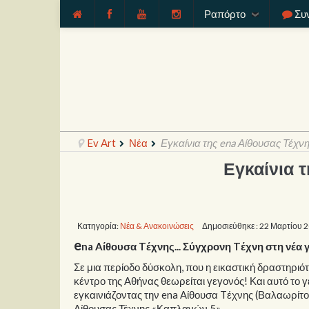
Ραπόρτο
Συ
Ev Art
Νέα
Εγκαίνια της ena Αίθουσας Τέχν
Εγκαίνια 
Κατηγορία:
Νέα & Ανακοινώσεις
Δημοσιεύθηκε : 22 Μαρτίου 
e
na Aίθουσα Tέχνης... Σύγχρονη Tέχνη στη νέα γ
Σε μια περίοδο δύσκολη, που η εικαστική δραστηριό
κέντρο της Αθήνας θεωρείται γεγονός! Και αυτό το
εγκαινιάζοντας την ena Αίθουσα Tέχνης (Βαλαωρίτου
Αίθουσας Τέχνης «Καπλανών 5».