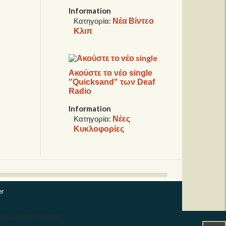
Information
Νέα Βίντεο
Κατηγορία:
Κλιπ
Ακούστε το νέο single
"Quicksand" των Deaf
Radio
Information
Νέες
Κατηγορία:
Κυκλοφορίες
er
τους Όρους Χρήσης.
 κάθε δικαιώματος. | Developed by