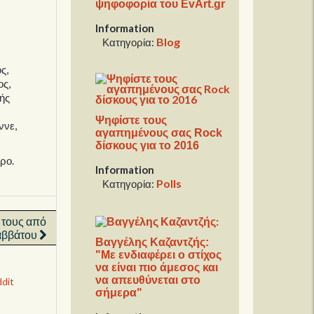
ψηφοφορία του EvArt.gr
Information
Blog
Κατηγορία:
ς,
ος,
ής
Ψηφίστε τους
ννε,
αγαπημένους σας Rock
δίσκους για το 2016
ρο.
Information
Polls
Κατηγορία:
ς τους από
αββάτου
Βαγγέλης Καζαντζής:
"Με ενδιαφέρει ο στίχος
να είναι πιο άμεσος και
να απευθύνεται στο
dit
σήμερα"