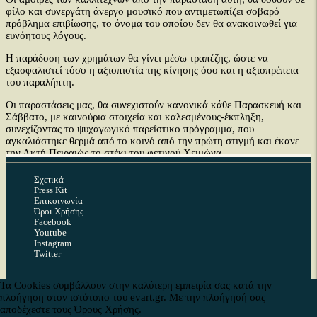
φίλο και συνεργάτη άνεργο μουσικό που αντιμετωπίζει σοβαρό
πρόβλημα επιβίωσης, το όνομα του οποίου δεν θα ανακοινωθεί για
ευνόητους λόγους.
Η παράδοση των χρημάτων θα γίνει μέσω τραπέζης, ώστε να
εξασφαλιστεί τόσο η αξιοπιστία της κίνησης όσο και η αξιοπρέπεια
του παραλήπτη.
Οι παραστάσεις μας, θα συνεχιστούν κανονικά κάθε Παρασκευή και
Σάββατο, με καινούρια στοιχεία και καλεσμένους-έκπληξη,
συνεχίζοντας το ψυχαγωγικό παρεΐστικο πρόγραμμα, που
αγκαλιάστηκε θερμά από το κοινό από την πρώτη στιγμή και έκανε
την Ακτή Πειραιώς το στέκι του φετινού Χειμώνα.
Σας περιμένουμε!"
Σχετικά
Press Kit
Εγκαίνια της ena Αίθουσας Τέχνης
Επικοινωνία
Όροι Χρήσης
Έφυγε από τη ζωή ο Σάκης Μπουλάς
Facebook
Youtube
Instagram
Twitter
Facebook
Pinterest
Linkedin
Twitter
Tumblr
Reddit
Τα Cookies συμβάλλουν στην καλύτερη εμπειρία σας κατά την
Copyright © 2026 Ev Art. Με την επιφύλαξη κάθε δικαιώματος. |
πλοήγηση στον ιστότοπο του evart.gr. Με την πλοήγησή σας
αποδέχεστε τους Όρους Χρήσης.
Developed by
Τελευταίες αναρτήσεις στο EvArt.gr