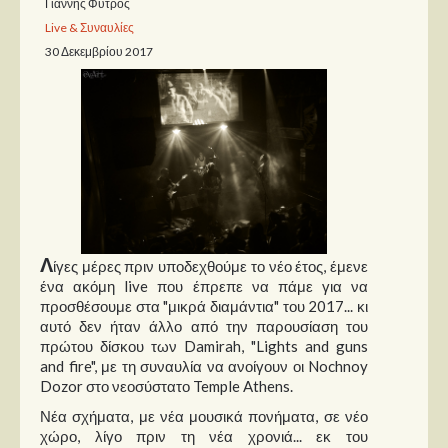
Γιάννης Φύτρος
Live & Συναυλίες
Παρουσιάσεις
30 Δεκεμβρίου 2017
Δίσκοι
Σειρές
Ταινίες
Βιβλία
Video News
Καλλιτέχνες
Λ
ίγες μέρες πριν υποδεχθούμε το νέο έτος, έμενε
ένα ακόμη live που έπρεπε να πάμε για να
Μουσικοί
προσθέσουμε στα "μικρά διαμάντια" του 2017... κι
αυτό δεν ήταν άλλο από την παρουσίαση του
Διάφοροι
πρώτου δίσκου των Damirah, "Lights and guns
Εκτός Συνόρων
and fire", με τη συναυλία να ανοίγουν οι Nochnoy
Dozor στο νεοσύστατο Temple Athens.
Νέα
Νέα σχήματα, με νέα μουσικά πονήματα, σε νέο
χώρο, λίγο πριν τη νέα χρονιά... εκ του