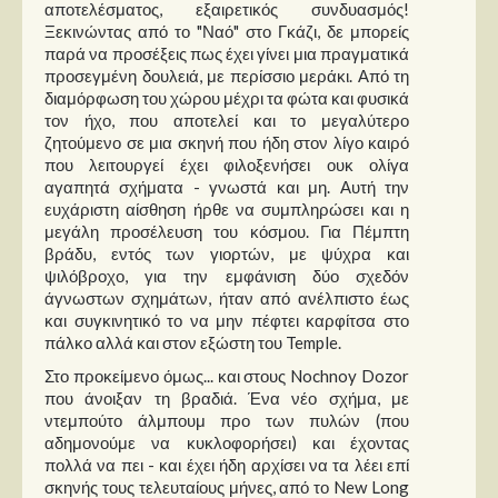
Στήλες
αποτελέσματος, εξαιρετικός συνδυασμός!
Ξεκινώντας από το "Ναό" στο Γκάζι, δε μπορείς
παρά να προσέξεις πως έχει γίνει μια πραγματικά
Polls
προσεγμένη δουλειά, με περίσσιο μεράκι. Από τη
Small Talk
διαμόρφωση του χώρου μέχρι τα φώτα και φυσικά
τον ήχο, που αποτελεί και το μεγαλύτερο
Blog
ζητούμενο σε μια σκηνή που ήδη στον λίγο καιρό
που λειτουργεί έχει φιλοξενήσει ουκ ολίγα
αγαπητά σχήματα - γνωστά και μη. Αυτή την
ευχάριστη αίσθηση ήρθε να συμπληρώσει και η
μεγάλη προσέλευση του κόσμου. Για Πέμπτη
βράδυ, εντός των γιορτών, με ψύχρα και
ψιλόβροχο, για την εμφάνιση δύο σχεδόν
άγνωστων σχημάτων, ήταν από ανέλπιστο έως
και συγκινητικό το να μην πέφτει καρφίτσα στο
πάλκο αλλά και στον εξώστη του Temple.
Στο προκείμενο όμως... και στους Nochnoy Dozor
που άνοιξαν τη βραδιά. Ένα νέο σχήμα, με
ντεμπούτο άλμπουμ προ των πυλών (που
αδημονούμε να κυκλοφορήσει) και έχοντας
πολλά να πει - και έχει ήδη αρχίσει να τα λέει επί
σκηνής τους τελευταίους μήνες, από το New Long