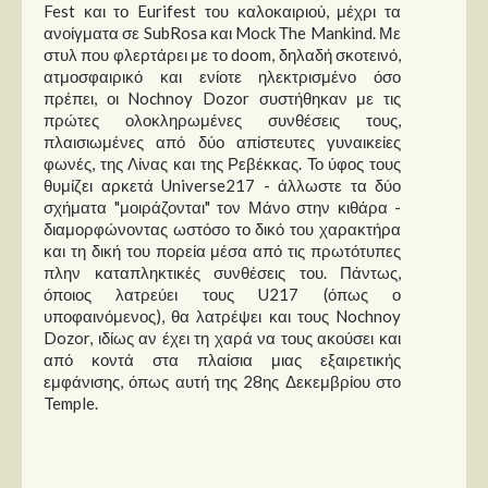
Fest και το Eurifest του καλοκαιριού, μέχρι τα
ανοίγματα σε SubRosa και Mock Τhe Mankind. Με
στυλ που φλερτάρει με το doom, δηλαδή σκοτεινό,
ατμοσφαιρικό και ενίοτε ηλεκτρισμένο όσο
πρέπει, οι Nochnoy Dozor συστήθηκαν με τις
πρώτες ολοκληρωμένες συνθέσεις τους,
πλαισιωμένες από δύο απίστευτες γυναικείες
φωνές, της Λίνας και της Ρεβέκκας. Το ύφος τους
θυμίζει αρκετά Universe217 - άλλωστε τα δύο
σχήματα "μοιράζονται" τον Μάνο στην κιθάρα -
διαμορφώνοντας ωστόσο το δικό του χαρακτήρα
και τη δική του πορεία μέσα από τις πρωτότυπες
πλην καταπληκτικές συνθέσεις του. Πάντως,
όποιος λατρεύει τους U217 (όπως ο
υποφαινόμενος), θα λατρέψει και τους Nochnoy
Dozor, ιδίως αν έχει τη χαρά να τους ακούσει και
από κοντά στα πλαίσια μιας εξαιρετικής
εμφάνισης, όπως αυτή της 28ης Δεκεμβρίου στο
Temple.