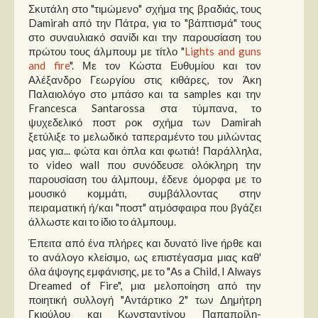
Σκυτάλη στο "τιμώμενο" σχήμα της βραδιάς, τους
Damirah από την Πάτρα, για το "βάπτισμά" τους
στο συναυλιακό σανίδι και την παρουσίαση του
πρώτου τους άλμπουμ με τίτλο "
Lights and guns
and fire
". Με τον Κώστα Ευθυμίου και τον
Αλέξανδρο Γεωργίου στις κιθάρες, τον Άκη
Παλαιολόγο στο μπάσο και τα samples και την
Francesca Santarossa στα τύμπανα, το
ψυχεδελικό ποστ ροκ σχήμα των Damirah
ξετύλιξε το μελωδικό ταπεραμέντο του μιλώντας
μας για... φώτα και όπλα και φωτιά! Παράλληλα,
το video wall που συνόδευσε ολόκληρη την
παρουσίαση του άλμπουμ, έδενε όμορφα με το
μουσικό κομμάτι, συμβάλλοντας στην
πειραματική ή/και "ποστ" ατμόσφαιρα που βγάζει
άλλωστε και το ίδιο το άλμπουμ.
Έπειτα από ένα πλήρες και δυνατό live ήρθε και
το ανάλογο κλείσιμο, ως επιστέγασμα μιας καθ'
όλα άψογης εμφάνισης, με το "As a Child, I Always
Dreamed of Fire", μια μελοποίηση από την
ποιητική συλλογή "Αντάρτικο 2" των Δημήτρη
Γκιούλου και Κωνσταντίνου Παπαπρίλη-