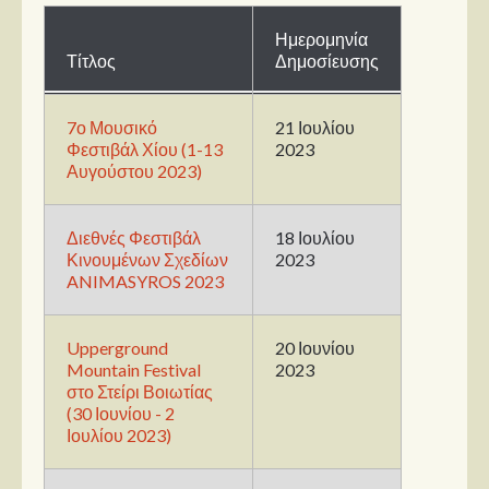
Ημερομηνία
Παρουσιάσεις
Τίτλος
Δημοσίευσης
Δίσκοι
7ο Μουσικό
21 Ιουλίου
Σειρές
Φεστιβάλ Χίου (1-13
2023
Ταινίες
Αυγούστου 2023)
Βιβλία
Video News
Διεθνές Φεστιβάλ
18 Ιουλίου
Κινουμένων Σχεδίων
2023
Καλλιτέχνες
ANIMASYROS 2023
Μουσικοί
Upperground
20 Ιουνίου
Διάφοροι
Mountain Festival
2023
Εκτός Συνόρων
στο Στείρι Βοιωτίας
(30 Ιουνίου - 2
Ιουλίου 2023)
Νέα