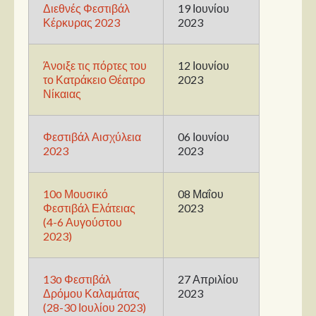
Στήλες
Διεθνές Φεστιβάλ
19 Ιουνίου
Κέρκυρας 2023
2023
Polls
Small Talk
Άνοιξε τις πόρτες του
12 Ιουνίου
Blog
το Κατράκειο Θέατρο
2023
Νίκαιας
Φεστιβάλ Αισχύλεια
06 Ιουνίου
2023
2023
10ο Μουσικό
08 Μαΐου
Φεστιβάλ Ελάτειας
2023
(4-6 Αυγούστου
2023)
13ο Φεστιβάλ
27 Απριλίου
Δρόμου Καλαμάτας
2023
(28-30 Ιουλίου 2023)