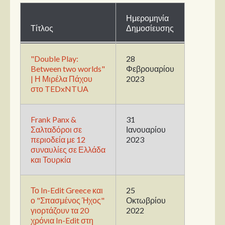
Ημερομηνία
Παρουσιάσεις
Τίτλος
Δημοσίευσης
Δίσκοι
"Double Play:
28
Σειρές
Between two worlds"
Φεβρουαρίου
Ταινίες
| Η Μιρέλα Πάχου
2023
στο TEDxNTUA
Βιβλία
Video News
Frank Panx &
31
Καλλιτέχνες
Σαλταδόροι σε
Ιανουαρίου
περιοδεία με 12
2023
Μουσικοί
συναυλίες σε Ελλάδα
και Τουρκία
Διάφοροι
Εκτός Συνόρων
Το In-Edit Greece και
25
ο "Σπασμένος Ήχος"
Οκτωβρίου
Νέα
γιορτάζουν τα 20
2022
χρόνια In-Edit στη