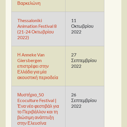
Στήλες
Βαρκελώνη
Polls
Thessaloniki
11
Small Talk
Animation Festival 8
Οκτωβρίου
(21-24 Οκτωβρίου
2022
Blog
2022)
Η Anneke Van
27
Giersbergen
Σεπτεμβρίου
επιστρέφει στην
2022
Ελλάδα για μία
ακουστική περιοδεία
Μυστήριο_50
26
Ecoculture Festival |
Σεπτεμβρίου
Ένα νέο φεστιβάλ για
2022
το Περιβάλλον και τη
βιώσιμη ανάπτυξη
στην Ελευσίνα