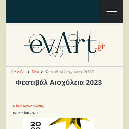
Ev Art
Νέα
Φεστιβάλ Αισχύλεια 2023
Φεστιβάλ Αισχύλεια 2023
Ραπόρτο
Live & Συναυλίες
Νέα & Ανακοινώσεις
06 Ιουνίου 2023
Θέατρο
Συνεντεύξεις