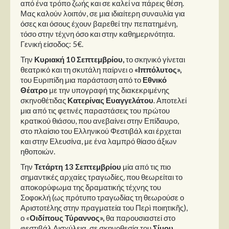
από ένα τρόπο ζωής και σε καλεί να πάρεις θέση.
Μας καλούν λοιπόν, σε μια ιδιαίτερη συναυλία για
όσες και όσους έχουν βαρεθεί την πεπατημένη,
τόσο στην τέχνη όσο και στην καθημερινότητα.
Γενική είσοδος: 5€.
Την
Κυριακή 10 Σεπτεμβρίου,
το σκηνικό γίνεται
θεατρικό και τη σκυτάλη παίρνει ο
«Ιππόλυτος»,
του Ευριπίδη μια παράσταση από το
Εθνικό
Θέατρο
με την υπογραφή της διακεκριμένης
σκηνοθέτιδας
Κατερίνας Ευαγγελάτου
. Αποτελεί
μια από τις φετινές παραστάσεις του πρώτου
κρατικού θιάσου, που ανεβαίνει στην Επίδαυρο,
στο πλαίσιο του Ελληνικού Φεστιβάλ και έρχεται
και στην Ελευσίνα, με ένα λαμπρό θίασο άξιων
ηθοποιών.
Την
Τετάρτη 13 Σεπτεμβρίου
μία από τις πιο
σημαντικές αρχαίες τραγωδίες, που θεωρείται το
αποκορύφωμα της δραματικής τέχνης του
Σοφοκλή (ως πρότυπο τραγωδίας τη θεωρούσε ο
Αριστοτέλης στην πραγματεία του Περὶ ποιητικῆς),
ο «
Οιδίπους Τύραννος»,
θα παρουσιαστεί στο
φεστιβάλ Αισχύλεια, σε σκηνοθεσία του
Σίμου