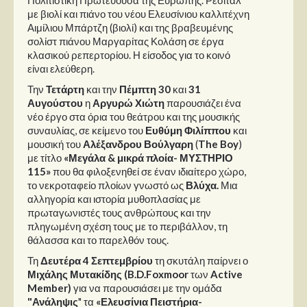
με βιολί και πιάνο του νέου Ελευσίνιου καλλιτέχνη
Αιμίλιου Μπάρτζη (βιολί) και της βραβευμένης
σολίστ πιάνου Μαργαρίτας Κολάση σε έργα
κλασικού ρεπερτορίου. Η είσοδος για το κοινό
είναι ελεύθερη.
Την
Τετάρτη
και την
Πέμπτη 30
και
31
Αυγούστου
η
Αργυρώ Χιώτη
παρουσιάζει ένα
νέο έργο στα όρια του θεάτρου και της μουσικής
συναυλίας, σε κείμενο του
Ευθύμη Φιλίππου
και
μουσική του
Αλέξανδρου Βούλγαρη
(
The Boy
)
με τίτλο
«Μεγάλα & μικρά πλοία- ΜΥΣΤΗΡΙΟ
115»
που θα φιλοξενηθεί σε έναν ιδιαίτερο χώρο,
το νεκροταφείο πλοίων γνωστό ως
Βλύχα.
Μια
αλληγορία και ιστορία μυθοπλασίας με
πρωταγωνιστές τους ανθρώπους και την
πληγωμένη σχέση τους με το περιβάλλον, τη
θάλασσα και το παρελθόν τους.
Τη
Δευτέρα 4 Σεπτεμβρίου
τη σκυτάλη παίρνει ο
Μιχάλης Μυτακίδης
(B.D.Foxmoor
των
Active
Member)
για να παρουσιάσει με την ομάδα
"Ανάληψις
" τα
«Ελευσίνια Πειστήρια-