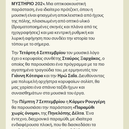
ΜΥΣΤΗΡΙΟ 202».
Μια οπτικοακουστική
παράσταση, ένα ιδιαίτερο πρότζεκτ, όπου η
μουσική είναι φτιαγμένη αποκλειστικά από ήχους
της πόλης, πλαισιωμένη από οπτικό υλικό
(δραματοποιημένες σκηνές και πλάνα από τις
ηχογραφήσεις) και μια κεντρική ρυθμική και
λυρική αφήγηση που συνδέει την ιστορία του
τόπου με το σήμερα.
Την
Τετάρτη 6 Σεπτεμβρίου
τον μουσικό λόγο
έχει ο κορυφαίος συνθέτης
Σταύρος Ξαρχάκος
, ο
οποίος θα παρουσιάσει ένα πρόγραμμα με τα πιο
αγαπημένα τραγούδια του, με ερμηνευτές τον
Γιάννη Κότσιρα
και την
Ηρώ Σαΐα.
Διευθύνοντας
μια πολυμελή ορχήστρα κορυφαίων σολίστ, θα
μας χαρίσει ένα σπάνιο ταξίδι ήχων και
συναισθημάτων στα μουσικά του έργα.
Την
Πέμπτη 7 Σεπτεμβρίου
η
Κάρμεν Ρουγγέρη
θα παρουσιάσει την παράσταση
«Παραμύθι
χωρίς όνομα»,
της
Πηνελόπης Δέλτα
. Ένα
έντεχνο, διαχρονικό παραμύθι, με ιδιαίτερα
ενδιαφέρουσα πλοκή, που θα διασκεδάσει τα