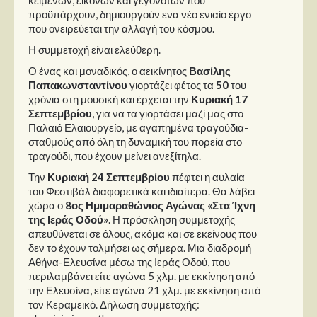
προϋπάρχουν, δημιουργούν ενα νέο ενιαίο έργο
που ονειρεύεται την αλλαγή του κόσμου.
Η συμμετοχή είναι ελεύθερη.
Ο ένας και μοναδικός, ο αεικίνητος
Βασίλης
Παπακωνσταντίνου
γιορτάζει φέτος τα
50
του
χρόνια στη μουσική και έρχεται την
Κυριακή 17
Σεπτεμβρίου
, για να τα γιορτάσει μαζί μας στο
Παλαιό Ελαιουργείο, με αγαπημένα τραγούδια-
σταθμούς από όλη τη δυναμική του πορεία στο
τραγούδι, που έχουν μείνει ανεξίτηλα.
Την
Κυριακή 24 Σεπτεμβρίου
πέφτει η αυλαία
του Φεστιβάλ διαφορετικά και ιδιαίτερα. Θα λάβει
χώρα ο
8ος Ημιμαραθώνιος Αγώνας «Στα Ίχνη
της Ιεράς Οδού»
. Η πρόσκληση συμμετοχής
απευθύνεται σε όλους, ακόμα και σε εκείνους που
δεν το έχουν τολμήσει ως σήμερα. Μια διαδρομή
Αθήνα-Ελευσίνα μέσω της Ιεράς Οδού, που
περιλαμβάνει είτε αγώνα 5 χλμ. με εκκίνηση από
την Ελευσίνα, είτε αγώνα 21 χλμ. με εκκίνηση από
τον Κεραμεικό. Δήλωση συμμετοχής: