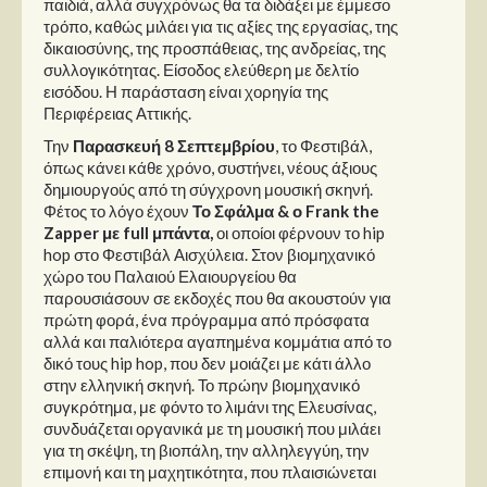
παιδιά, αλλά συγχρόνως θα τα διδάξει με έμμεσο
τρόπο, καθώς μιλάει για τις αξίες της εργασίας, της
δικαιοσύνης, της προσπάθειας, της ανδρείας, της
συλλογικότητας. Είσοδος ελεύθερη με δελτίο
εισόδου. Η παράσταση είναι χορηγία της
Περιφέρειας Αττικής.
Την
Παρασκευή 8 Σεπτεμβρίου
, το Φεστιβάλ,
όπως κάνει κάθε χρόνο, συστήνει, νέους άξιους
δημιουργούς από τη σύγχρονη μουσική σκηνή.
Φέτος το λόγο έχουν
Το Σφάλμα & ο
Frank
the
Zapper
με full μπάντα,
οι οποίοι φέρνουν το hip
hop στο Φεστιβάλ Αισχύλεια. Στον βιομηχανικό
χώρο του Παλαιού Ελαιουργείου θα
παρουσιάσουν σε εκδοχές που θα ακουστούν για
πρώτη φορά, ένα πρόγραμμα από πρόσφατα
αλλά και παλιότερα αγαπημένα κομμάτια από το
δικό τους hip hop, που δεν μοιάζει με κάτι άλλο
στην ελληνική σκηνή. Το πρώην βιομηχανικό
συγκρότημα, με φόντο το λιμάνι της Ελευσίνας,
συνδυάζεται οργανικά με τη μουσική που μιλάει
για τη σκέψη, τη βιοπάλη, την αλληλεγγύη, την
επιμονή και τη μαχητικότητα, που πλαισιώνεται