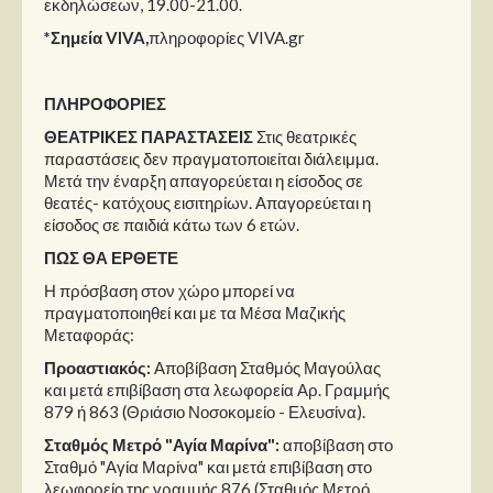
εκδηλώσεων, 19.00-21.00.
*Σημεία
VIVA
,
πληροφορίες VIVA.gr
ΠΛΗΡΟΦΟΡΙΕΣ
ΘΕΑΤΡΙΚΕΣ ΠΑΡΑΣΤΑΣΕΙΣ
Στις θεατρικές
παραστάσεις δεν πραγματοποιείται διάλειμμα.
Μετά την έναρξη απαγορεύεται η είσοδος σε
θεατές- κατόχους εισιτηρίων. Απαγορεύεται η
είσοδος σε παιδιά κάτω των 6 ετών.
ΠΩΣ ΘΑ ΕΡΘΕΤΕ
Η πρόσβαση στον χώρο μπορεί να
πραγματοποιηθεί και με τα Μέσα Μαζικής
Μεταφοράς:
Προαστιακός:
Αποβίβαση Σταθμός Μαγούλας
και μετά επιβίβαση στα λεωφορεία Αρ. Γραμμής
879 ή 863 (Θριάσιο Νοσοκομείο - Ελευσίνα).
Σταθμός Μετρό "Αγία Μαρίνα":
αποβίβαση στο
Σταθμό "Αγία Μαρίνα" και μετά επιβίβαση στο
λεωφορείο της γραμμής 876 (Σταθμός Μετρό