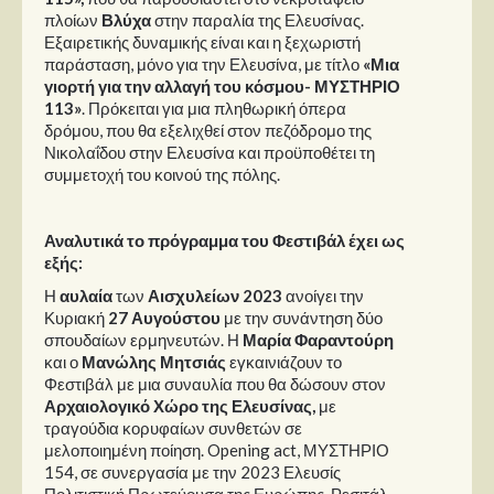
πλοίων
Βλύχα
στην παραλία της Ελευσίνας.
Εξαιρετικής δυναμικής είναι και η ξεχωριστή
παράσταση, μόνο για την Ελευσίνα, με τίτλο
«Μια
γιορτή για την αλλαγή του κόσμου- ΜΥΣΤΗΡΙΟ
113»
. Πρόκειται για μια πληθωρική όπερα
δρόμου, που θα εξελιχθεί στον πεζόδρομο της
Νικολαΐδου στην Ελευσίνα και προϋποθέτει τη
συμμετοχή του κοινού της πόλης.
Αναλυτικά το πρόγραμμα του Φεστιβάλ έχει ως
εξής:
Η
αυλαία
των
Αισχυλείων 2023
ανοίγει την
Κυριακή
27 Αυγούστου
με την συνάντηση δύο
σπουδαίων ερμηνευτών. Η
Μαρία Φαραντούρη
και ο
Μανώλης Μητσιάς
εγκαινιάζουν το
Φεστιβάλ με μια συναυλία που θα δώσουν στον
Αρχαιολογικό Χώρο της Ελευσίνας,
με
τραγούδια κορυφαίων συνθετών σε
μελοποιημένη ποίηση. Opening act, ΜΥΣΤΗΡΙΟ
154, σε συνεργασία με την 2023 Ελευσίς
Πολιτιστική Πρωτεύουσα της Ευρώπης. Ρεσιτάλ