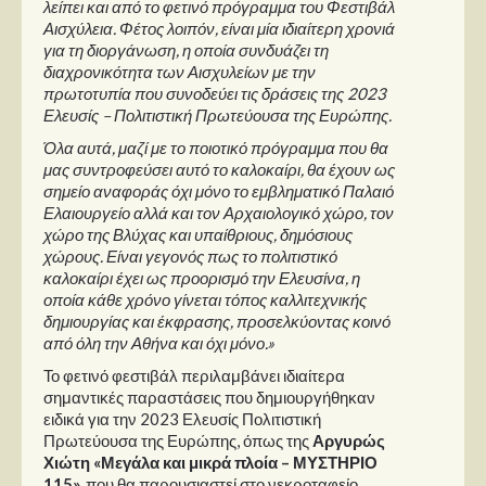
λείπει και από το φετινό πρόγραμμα του Φεστιβάλ
Αισχύλεια. Φέτος λοιπόν, είναι μία ιδιαίτερη χρονιά
για τη διοργάνωση, η οποία συνδυάζει τη
διαχρονικότητα των Αισχυλείων με την
πρωτοτυπία που συνοδεύει τις δράσεις της 2023
Ελευσίς – Πολιτιστική Πρωτεύουσα της Ευρώπης.
Όλα αυτά, μαζί με το ποιοτικό πρόγραμμα που θα
μας συντροφεύσει αυτό το καλοκαίρι, θα έχουν ως
σημείο αναφοράς όχι μόνο το εμβληματικό Παλαιό
Ελαιουργείο αλλά και τον Αρχαιολογικό χώρο, τον
χώρο της Βλύχας και υπαίθριους, δημόσιους
χώρους. Είναι γεγονός πως το πολιτιστικό
καλοκαίρι έχει ως προορισμό την Ελευσίνα, η
οποία κάθε χρόνο γίνεται τόπος καλλιτεχνικής
δημιουργίας και έκφρασης, προσελκύοντας κοινό
από όλη την Αθήνα και όχι μόνο.»
Το φετινό φεστιβάλ περιλαμβάνει ιδιαίτερα
σημαντικές παραστάσεις που δημιουργήθηκαν
ειδικά για την 2023 Ελευσίς Πολιτιστική
Πρωτεύουσα της Ευρώπης, όπως της
Αργυρώς
Χιώτη «Μεγάλα και μικρά πλοία – ΜΥΣΤΗΡΙΟ
115»,
που θα παρουσιαστεί στο νεκροταφείο