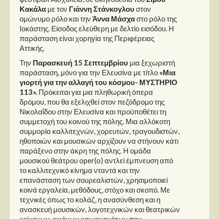
Κακάλα
με τον
Γιάννη Στάνκογλου
στον
ομώνυμο ρόλο και την
Άννα Μάσχα
στο ρόλο της
Ιοκάστης. Είσοδος ελεύθερη με δελτίο εισόδου. Η
παράσταση είναι χορηγία της Περιφέρειας
Αττικής.
Την
Παρασκευή 15 Σεπτεμβρίου
μια ξεχωριστή
παράσταση, μόνο για την Ελευσίνα με τίτλο
«Μια
γιορτή για την αλλαγή του κόσμου- ΜΥΣΤΗΡΙΟ
113».
Πρόκειται για μια πληθωρική όπερα
δρόμου, που θα εξελιχθεί στον πεζόδρομο της
Νικολαΐδου στην Ελευσίνα και προϋποθέτει τη
συμμετοχή του κοινού της πόλης. Μια αλλόκοτη
συμμορία καλλιτεχνών, χορευτών, τραγουδιστών,
ηθοποιών και μουσικών αρχίζουν να στήνουν κάτι
παράξενο στην άκρη της πόλης. Η ομάδα
μουσικού θεάτρου oper(o) αντλεί έμπνευση από
το καλλιτεχνικό κίνημα νταντά και την
επανάσταση των σουρεαλιστών, χρησιμοποιεί
κοινά εργαλεία, μεθόδους, στόχο και σκοπό. Με
τεχνικές όπως το κολάζ, η ανασύνθεση και η
ανασκευή μουσικών, λογοτεχνικών και θεατρικών
κείμενων, εικόνων και γεγονότων που