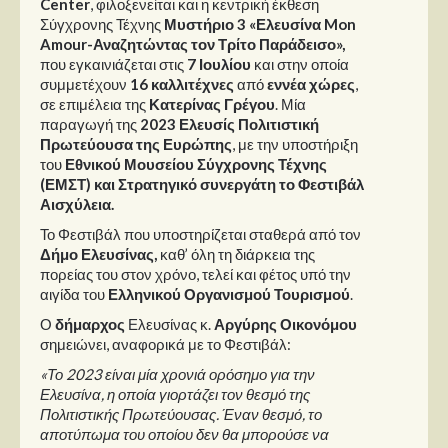
Center
, φιλοξενείται και η κεντρική έκθεση
Σύγχρονης Τέχνης
Μυστήριο 3 «Ελευσίνα
Mon
Amour
-Αναζητώντας τον Τρίτο Παράδεισο»,
που εγκαινιάζεται στις
7 Ιουλίου
και στην οποία
συμμετέχουν
16 καλλιτέχνες
από
εννέα χώρες
,
σε επιμέλεια της
Κατερίνας Γρέγου
. Μία
παραγωγή της
2023 Ελευσίς Πολιτιστική
Πρωτεύουσα της Ευρώπης
, με την υποστήριξη
του
Εθνικού Μουσείου Σύγχρονης Τέχνης
(ΕΜΣΤ) και Στρατηγικό συνεργάτη το Φεστιβάλ
Αισχύλεια.
Το Φεστιβάλ που υποστηρίζεται σταθερά από τον
Δήμο Ελευσίνας,
καθ’ όλη τη διάρκεια της
πορείας του στον χρόνο, τελεί και φέτος υπό την
αιγίδα του
Ελληνικού Οργανισμού Τουρισμού
.
Ο
δήμαρχος
Ελευσίνας κ.
Αργύρης Οικονόμου
σημειώνει, αναφορικά με το Φεστιβάλ:
«Το 2023 είναι μία χρονιά ορόσημο για την
Ελευσίνα, η οποία γιορτάζει τον θεσμό της
Πολιτιστικής Πρωτεύουσας. Έναν θεσμό, το
αποτύπωμα του οποίου δεν θα μπορούσε να