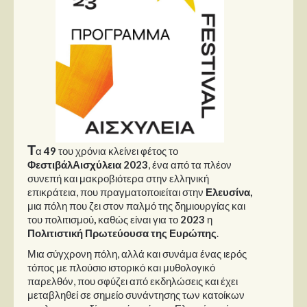
Παρουσιάσεις
Δίσκοι
Σειρές
Ταινίες
Βιβλία
Video News
Τ
α
49
του χρόνια κλείνει φέτος το
Φεστιβάλ
Αισχύλεια 2023
, ένα από τα πλέον
Καλλιτέχνες
συνεπή και μακροβιότερα στην ελληνική
επικράτεια, που πραγματοποιείται στην
Ελευσίνα,
Μουσικοί
μια πόλη που ζει στον παλμό της δημιουργίας και
του πολιτισμού
,
καθώς είναι για το
2023
η
Διάφοροι
Πολιτιστική Πρωτεύουσα της Ευρώπης
.
Εκτός Συνόρων
Μια σύγχρονη πόλη, αλλά και συνάμα ένας ιερός
τόπος με πλούσιο ιστορικό και μυθολογικό
Νέα
παρελθόν, που σφύζει από εκδηλώσεις και έχει
μεταβληθεί σε σημείο συνάντησης των κατοίκων