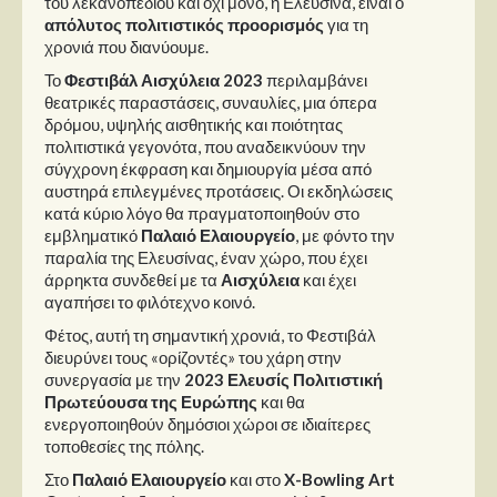
του λεκανοπεδίου και όχι μόνο, η Ελευσίνα, είναι ο
Στήλες
απόλυτος πολιτιστικός προορισμός
για τη
χρονιά που διανύουμε.
Polls
Το
Φεστιβάλ Αισχύλεια 2023
περιλαμβάνει
Small Talk
θεατρικές παραστάσεις, συναυλίες, μια όπερα
δρόμου, υψηλής αισθητικής και ποιότητας
Blog
πολιτιστικά γεγονότα, που αναδεικνύουν την
σύγχρονη έκφραση και δημιουργία μέσα από
αυστηρά επιλεγμένες προτάσεις. Οι εκδηλώσεις
κατά κύριο λόγο θα πραγματοποιηθούν στο
εμβληματικό
Παλαιό Ελαιουργείο
, με φόντο την
παραλία της Ελευσίνας, έναν χώρο, που έχει
άρρηκτα συνδεθεί με τα
Αισχύλεια
και έχει
αγαπήσει το φιλότεχνο κοινό.
Φέτος, αυτή τη σημαντική χρονιά, το Φεστιβάλ
διευρύνει τους «ορίζοντές» του χάρη στην
συνεργασία με την
2023
Ελευσίς Πολιτιστική
Πρωτεύουσα της Ευρώπης
και θα
ενεργοποιηθούν δημόσιοι χώροι σε ιδιαίτερες
τοποθεσίες της πόλης.
Στο
Παλαιό Ελαιουργείο
και στο
X-Bowling Art