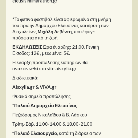
eleusisimimarathon.gr
*Το φετινό φεστιβάλ είναι αφιερωμένο στη μνήμη
του πρώην Δημάρχου Ελευσίνας και ιδρυτή των
Αισχυλείων,
Μιχάλη Λεβέντη
, που έφυγε
πρόσφατα από τη ζωή.
ΕΚΔΗΛΩΣΕΙΣ
Ώρα έναρξης: 21.00, Γενική
Είσοδος: 12€ , μειωμένο: 5€.
Η έναρξη προπώλησης εισιτηρίων θα
ανακοινωθεί στο site aisxylia.gr
Διαδικτυακά:
Aisxylia.gr &
VIVA
.gr
Φυσικά σημεία προπώλησης
*Παλαιό Δημαρχείο Ελευσίνας
Πεζόδρομος Νικολαΐδου & Β. Λάσκου
Τρίτη.-Σάβ. 11.00-14.00 & 18.00-21.00
*Παλαιό Ελαιουργείο
, κατά τη διάρκεια των