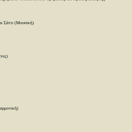
να Σάττι (Μουσική)
νες)
αρμονική)