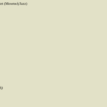
et (Μουσική/Jazz)
ή)