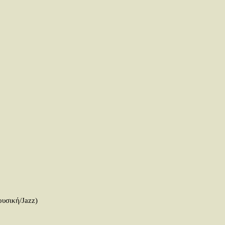
ουσική/Jazz)