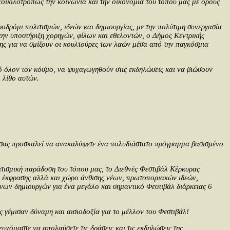
ποικιλοτρόπως την κοινωνία και την οικονομία του τόπου μας με όρους
οδρόμι πολιτισμών, ιδεών και δημιουργίας, με την πολύτιμη συνεργασία
την υποστήριξη χορηγών, φίλων και εθελοντών, ο Δήμος Κεντρικής
ς για να σμίξουν οι κουλτούρες των λαών μέσα από την παγκόσμια
ό όλον τον κόσμο, να ψυχαγωγηθούν στις εκδηλώσεις και να βιώσουν
 λίθο αυτών.
σας προσκαλεί να ανακαλύψετε ένα πολυδιάστατο πρόγραμμα βασισμένο
ιτισμική παράδοση του τόπου μας, το Διεθνές Φεστιβάλ Κέρκυρας
ής έκφρασης αλλά και χώρο άνθισης νέων, πρωτοποριακών ιδεών,
νων δημιουργών για ένα μεγάλο και σημαντικό Φεστιβάλ διάρκειας 6
 γέμισαν δύναμη και αισιοδοξία για το μέλλον του Φεστιβάλ!
υχόμαστε να απολαύσετε τις δράσεις και τις εκδηλώσεις της