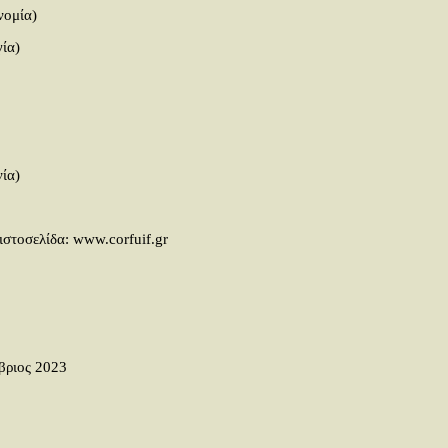
νομία)
ία)
ία)
ιστοσελίδα: www.corfuif.gr
βριος 2023