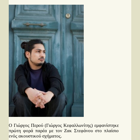
Ταινίες
Βιβλία
Video News
Καλλιτέχνες
Μουσικοί
Διάφοροι
Εκτός Συνόρων
Νέα
Στήλες
Polls
Small Talk
Blog
Αναζήτηση...
Ο Γιώργος Περού (Γιώργος Κεφαλλωνίτης) εμφανίστηκε
πρώτη φορά παρέα με τον Ζακ Στεφάνου στο πλαίσιο
ενός ακουστικού σχήματος.