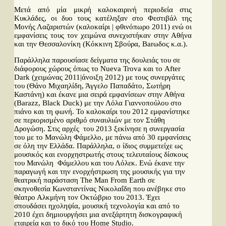
Μετά από μία μικρή καλοκαιρινή περιοδεία στις
Κυκλάδες, οι δυο τους κατέληξαν στο Φεστιβάλ της
Μονής Λαζαριστών (καλοκαίρι | φθινόπωρο 2011) ενώ οι
εμφανίσεις τους τον χειμώνα συνεχιστήκαν στην Αθήνα
και την Θεσσαλονίκη (Κόκκινη Σβούρα, Barωδος κ.α.).
Παράλληλα παρουσίασε δείγματα της δουλειάς του σε
διάφορους χώρους όπως το Nueva Trova και το After
Dark (χειμώνας 2011|άνοιξη 2012) με τους συνεργάτες
του (Θάνο Μιχαηλίδη, Άγγελο Παπαδάτο, Σωτήρη
Καστάνη) και έκανε μια σειρά εμφανίσεων στην Αθήνα
(Barazz, Black Duck) με την Λόλα Γιαννοπούλου στο
πιάνο και τη φωνή. Το καλοκαίρι του 2012 εμφανίστηκε
σε περιορισμένο αριθμό συναυλιών με τον Στάθη
Δρογώση. Στις αρχές του 2013 ξεκίνησε η συνεργασία
του με το Μανώλη Φάμελλο, με πάνω από 30 εμφανίσεις
σε όλη την Ελλάδα. Παράλληλα, ο ίδιος συμμετείχε ως
μουσικός και ενορχηστρωτής στους τελευταίους δίσκους
του Μανώλη Φάμελλου και του Λόλεκ. Ενώ έκανε την
παραγωγή και την ενορχήστρωση της μουσικής για την
θεατρική παράσταση The Man From Earth σε
σκηνοθεσία Κωνσταντίνας Νικολαΐδη που ανέβηκε στο
θέατρο Αλκμήνη τον Οκτώβριο του 2013. Έχει
σπουδάσει ηχοληψία, μουσική τεχνολογία και από το
2010 έχει δημιουργήσει μια ανεξάρτητη δισκογραφική
εταιρεία και το δικό του Home Studio.