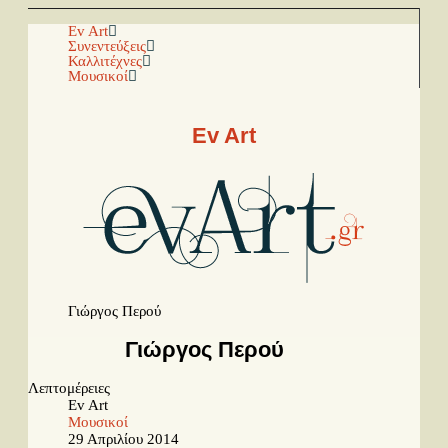
Αρχική
Ev Art
Συνεντεύξεις
Καλλιτέχνες
Μουσικοί
Facebook
Youtube
Ev Art
Instagram
Ραπόρτο
Live & Συναυλίες
Θέατρο
Γιώργος Περού
Συνεντεύξεις
Γιώργος Περού
Παρουσιάσεις
Λεπτομέρειες
Ev Art
Δίσκοι
Μουσικοί
Σειρές
29 Απριλίου 2014