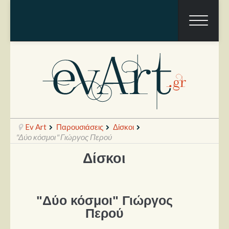
Ev Art
Παρουσιάσεις
Δίσκοι
"Δύο κόσμοι" Γιώργος Περού
Δίσκοι
Ραπόρτο
Live & Συναυλίες
"Δύο κόσμοι" Γιώργος
Θέατρο
Περού
Συνεντεύξεις