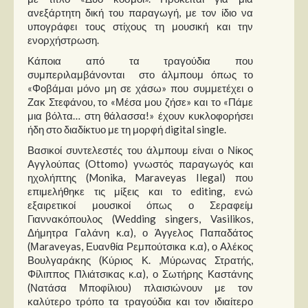
Στήλες
ανεξάρτητη δική του παραγωγή, με τον ίδιο να
υπογράφει τους στίχους τη μουσική και την
Polls
ενορχήστρωση.
Small Talk
Κάποια από τα τραγούδια που
συμπεριλαμβάνονται στο άλμπουμ όπως το
Blog
«Φοβάμαι μόνο μη σε χάσω» που συμμετέχει ο
Ζακ Στεφάνου, το «Μέσα μου ζήσε» και το «Πάμε
μια βόλτα… στη θάλασσα!» έχουν κυκλοφορήσει
ήδη στο διαδίκτυο με τη μορφή digital single.
Βασικοί συντελεστές του άλμπουμ είναι ο Νίκος
Αγγλούπας (Ottomo) γνωστός παραγωγός και
ηχολήπτης (Monika, Maraveyas Ilegal) που
επιμελήθηκε τις μίξεις και το editing, ενώ
εξαιρετικοί μουσικοί όπως ο Σεραφείμ
Γιαννακόπουλος (Wedding singers, Vasilikos,
Δήμητρα Γαλάνη κ.α), ο Άγγελος Παπαδάτος
(Μaraveyas, Ευανθία Ρεμπούτσικα κ.α), ο Αλέκος
Βουλγαράκης (Κύριος Κ. ,Μύρωνας Στρατής,
Φίλιππος Πλιάτσικας κ.α), ο Σωτήρης Καστάνης
(Νατάσα Μποφίλιου) πλαισιώνουν με τον
καλύτερο τρόπο τα τραγούδια και τον ιδιαίτερο