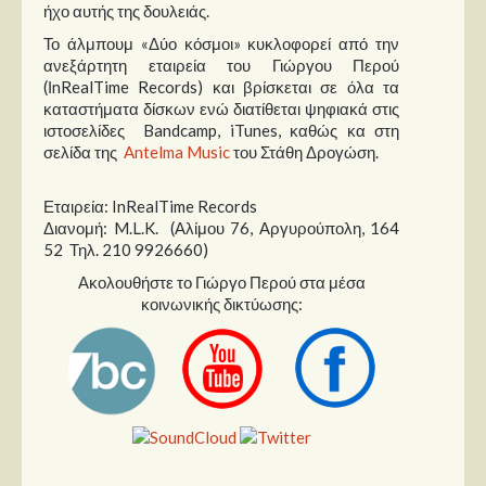
ήχο αυτής της δουλειάς.
Το άλμπουμ «Δύο κόσμοι» κυκλοφορεί από την
ανεξάρτητη εταιρεία του Γιώργου Περού
(ΙnRealTime Records) και βρίσκεται σε όλα τα
καταστήματα δίσκων ενώ διατίθεται ψηφιακά στις
ιστοσελίδες Bandcamp, iTunes, καθώς κα στη
σελίδα της
Antelma Music
του Στάθη Δρογώση.
Εταιρεία: InRealTime Records
Διανομή: M.L.K. (Αλίμου 76, Αργυρούπολη, 164
52 Τηλ. 210 9926660)
Ακολουθήστε το Γιώργο Περού στα μέσα
κοινωνικής δικτύωσης: