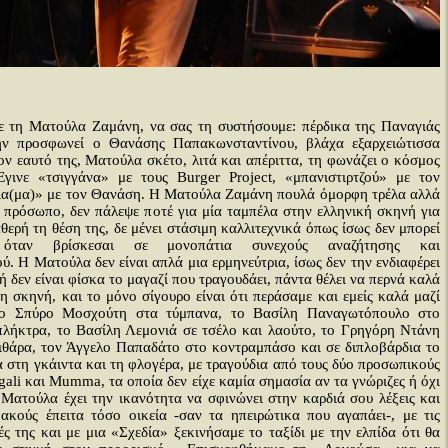
τε τη Ματούλα Ζαμάνη, να σας τη συστήσουμε: πέρδικα της Παναγιάς
ην προσφωνεί ο Θανάσης Παπακωνσταντίνου, βλάχα εξαρχειώτισσα
τον εαυτό της, Ματούλα σκέτο, λιτά και απέριττα, τη φωνάζει ο κόσμος
 Έγινε «τσιγγάνα» με τους Burger Project, «μπανιστιρτζού» με τον
ια(μα)» με τον Θανάση. Η Ματούλα Ζαμάνη πουλά όμορφη τρέλα αλλά
α πρόσωπο, δεν πάλεψε ποτέ για μία ταμπέλα στην ελληνική σκηνή για
θερή τη θέση της, δε μένει στάσιμη καλλιτεχνικά όπως ίσως δεν μπορεί
 όταν βρίσκεσαι σε μονοπάτια συνεχούς αναζήτησης και
ύ. Η Ματούλα δεν είναι απλά μια ερμηνεύτρια, ίσως δεν την ενδιαφέρει
 ή δεν είναι φίσκα το μαγαζί που τραγουδάει, πάντα θέλει να περνά καλά
τη σκηνή, και το μόνο σίγουρο είναι ότι περάσαμε και εμείς καλά μαζί
το Σπύρο Μοσχούτη στα τύμπανα, το Βασίλη Παναγωτόπουλο στο
πλήκτρα, το Βασίλη Λεμονιά σε τσέλο και λαούτο, το Γρηγόρη Ντάνη
ιθάρα, τον Άγγελο Παπαδάτο στο κοντραμπάσο και σε διπλοβάρδια το
στη γκάιντα και τη φλογέρα, με τραγούδια από τους δύο προσωπικούς
igali και Mumma, τα οποία δεν είχε καμία σημασία αν τα γνώριζες ή όχι
 Ματούλα έχει την ικανότητα να σφινώνει στην καρδιά σου λέξεις και
 ακούς έπειτα τόσο οικεία -σαν τα ηπειρώτικα που αγαπάει-, με τις
ές της και με μια «Σχεδία» ξεκινήσαμε το ταξίδι με την ελπίδα ότι θα