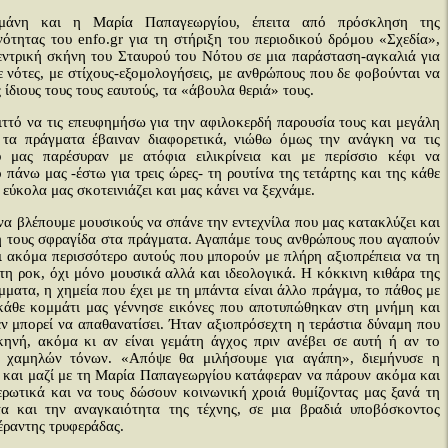
άνη και η Μαρία Παπαγεωργίου, έπειτα από πρόσκληση της
νότητας του enfo.gr για τη στήριξη του περιοδικού δρόμου «Σχεδία»,
εντρική σκήνη του Σταυρού του Νότου σε μια παράσταση-αγκαλιά για
με νότες, με στίχους-εξομολογήσεις, με ανθρώπους που δε φοβούνται να
 ίδιους τους τους εαυτούς, τα «άβουλα θεριά» τους.
ριττό να τις επευφημήσω για την αφιλοκερδή παρουσία τους και μεγάλη
τα πράγματα έβαιναν διαφορετικά, νιώθω όμως την ανάγκη να τις
 μας παρέσυραν με ατόφια ειλικρίνεια και με περίσσιο κέφι να
 πάνω μας -έστω για τρεις ώρες- τη ρουτίνα της τετάρτης και της κάθε
 εύκολα μας σκοτεινιάζει και μας κάνει να ξεχνάμε.
να βλέπουμε μουσικούς να σπάνε την εντεχνίλα που μας κατακλύζει και
ή τους σφραγίδα στα πράγματα. Αγαπάμε τους ανθρώπους που αγαπούν
 ακόμα περισσότερο αυτούς που μπορούν με πλήρη αξιοπρέπεια να τη
 τη ροκ, όχι μόνο μουσικά αλλά και ιδεολογικά. Η κόκκινη κιθάρα της
μματα, η χημεία που έχει με τη μπάντα είναι άλλο πράγμα, το πάθος με
 κάθε κομμάτι μας γέννησε εικόνες που αποτυπώθηκαν στη μνήμη και
ν μπορεί να απαθανατίσει. Ήταν αξιοπρόσεχτη η τεράστια δύναμη που
κηνή, ακόμα κι αν είναι γεμάτη άγχος πριν ανέβει σε αυτή ή αν το
ι χαμηλών τόνων. «Απόψε θα μιλήσουμε για αγάπη», διεμήνυσε η
και μαζί με τη Μαρία Παπαγεωργίου κατάφεραν να πάρουν ακόμα και
ερωτικά και να τους δώσουν κοινωνική χροιά θυμίζοντας μας ξανά τη
α και την αναγκαιότητα της τέχνης, σε μια βραδιά υποβόσκοντος
έραντης τρυφεράδας.