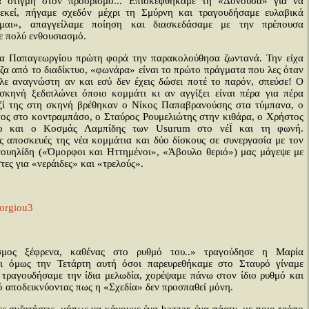
α στιγμή στον προορισμό... Επισκεφθήκαμε τη «Δονούσα» για να
εκεί, πήγαμε σχεδόν μέχρι τη Σμύρνη και τραγουδήσαμε ευλαβικά
ομαι», απαγγείλαμε ποίηση και διασκεδάσαμε με την πρέπουσα
ε πολύ ενθουσιασμό.
α Παπαγεωργίου πρώτη φορά την παρακολούθησα ζωντανά. Την είχα
ιζα από το διαδίκτυο, «φωνάρα» είναι το πρώτο πράγματα που λες όταν
λε αναγνώστη αν και εσύ δεν έχεις δώσει ποτέ το παρόν, σπεύσε! Ο
σκηνή ξεδιπλώνει όποιο κομμάτι κι αν αγγίξει είναι πέρα για πέρα
ζί της στη σκηνή βρέθηκαν ο Νίκος Παπαβρανούσης στα τύμπανα, ο
ος στo κοντραμπάσο, ο Σταύρος Ρουμελιώτης στην κιθάρα, ο Χρήστος
νο και ο Κοσμάς Λαμπίδης των Usurum στο νέΪ και τη φωνή.
 αποσκευές της νέα κομμάτια και δύο δίσκους σε συνεργασία με τον
ουηλίδη («Όμορφοι και Ηττημένοι», «Άβουλο θεριό») μας μάγεψε με
τες για «νεράιδες» και «τρελούς».
μος ξέφρενα, καθένας στο ρυθμό του..» τραγούδησε η Μαρία
ι όμως την Τετάρτη αυτή όσοι παρευρεθήκαμε στο Σταυρό γίναμε
τραγουδήσαμε την ίδια μελωδία, χορέψαμε πάνω στον ίδιο ρυθμό και
πό αποδεικνύοντας πως η «Σχεδία» δεν προσπαθεί μόνη.