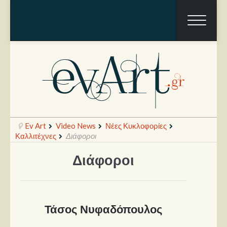
Ev Art
Video News
Νέες Κυκλοφορίες
Καλλιτέχνες
Διάφοροι
Διάφοροι
Ραπόρτο
Live & Συναυλίες
Θέατρο
Τάσος Νυφαδόπουλος
Συνεντεύξεις