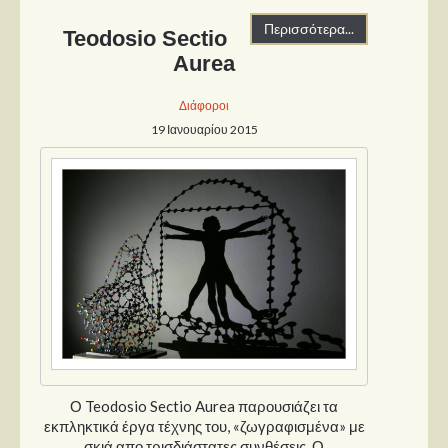
Στήλες
Περισσότερα...
Teodosio Sectio
Polls
Aurea
Small Talk
Διάφοροι
Blog
19 Ιανουαρίου 2015
Ο Teodosio Sectio Aurea παρουσιάζει τα
εκπληκτικά έργα τέχνης του, «ζωγραφισμένα» με
σκιά απο τρισδιάστατες συνθέσεις. Ο