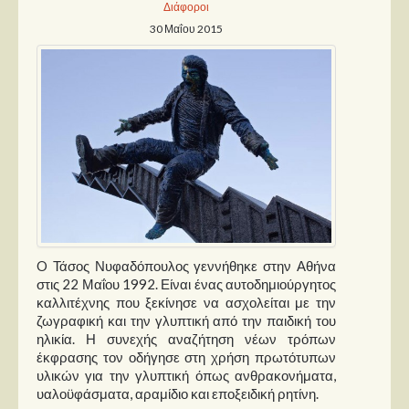
Διάφοροι
30 Μαΐου 2015
Παρουσιάσεις
Δίσκοι
Σειρές
Ταινίες
Βιβλία
Video News
Καλλιτέχνες
O Τάσος Νυφαδόπουλος γεννήθηκε στην Αθήνα
Μουσικοί
στις 22 Μαΐου 1992. Είναι ένας αυτοδημιούργητος
Διάφοροι
καλλιτέχνης που ξεκίνησε να ασχολείται με την
ζωγραφική και την γλυπτική από την παιδική του
Εκτός Συνόρων
ηλικία. Η συνεχής αναζήτηση νέων τρόπων
έκφρασης τον οδήγησε στη χρήση πρωτότυπων
Νέα
υλικών για την γλυπτική όπως ανθρακονήματα,
υαλοϋφάσματα, αραμίδιο και εποξειδική ρητίνη.