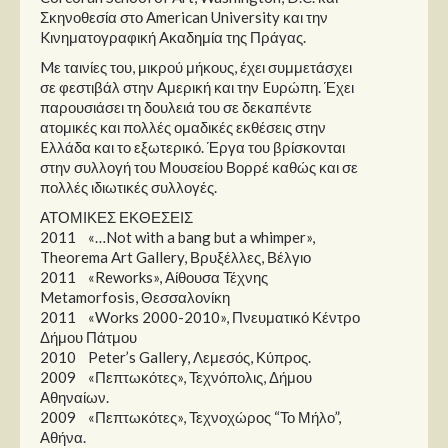
Στήλες
Σκηνοθεσία στο American University και την
Kινηματογραφική Aκαδημία της Πράγας.
Polls
Mε ταινίες του, μικρού μήκους, έχει συμμετάσχει
Small Talk
σε φεστιβάλ στην Aμερική και την Eυρώπη. Έχει
παρουσιάσει τη δουλειά του σε δεκαπέντε
Blog
ατομικές και πολλές ομαδικές εκθέσεις στην
Eλλάδα και το εξωτερικό. Έργα του βρίσκονται
στην συλλογή του Μουσείου Βορρέ καθώς και σε
πολλές ιδιωτικές συλλογές.
ΑΤΟΜΙΚΕΣ ΕΚΘΕΣΕΙΣ
2011 «…Not with a bang but a whimper»,
Theorema Art Gallery, Βρυξέλλες, Βέλγιο
2011 «Reworks», Αίθουσα Τέχνης
Metamorfosis, Θεσσαλονίκη
2011 «Works 2000-2010», Πνευματικό Κέντρο
Δήμου Πάτμου
2010 Peter’s Gallery, Λεμεσός, Κύπρος.
2009 «Πεπτωκότες», Τεχνόπολις, Δήμου
Αθηναίων.
2009 «Πεπτωκότες», Τεχνοχώρος “Το Μήλο”,
Αθήνα.