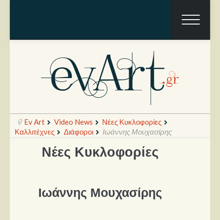
Ev Art
Video News
Νέες Κυκλοφορίες
Καλλιτέχνες
Διάφοροι
Ιωάννης Μουχασίρης
Νέες Κυκλοφορίες
Ραπόρτο
Live & Συναυλίες
Ιωάννης Μουχασίρης
Θέατρο
Συνεντεύξεις