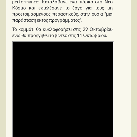
performance: Καταλάβανε ένα πάρκο στο Νέο
Στήλες
Κόσμο και εκτελέσανε το έργο για τους μη
προετοιμασμένους περαστικούς, στην ουσία "μια
Polls
παράσταση εκτός προγράμματος".
Small Talk
Το κομμάτι θα κυκλοφορήσει στις 29 Οκτωβρίου
Blog
ενώ θα προηγηθεί το βίντεο στις 11 Οκτωβρίου.