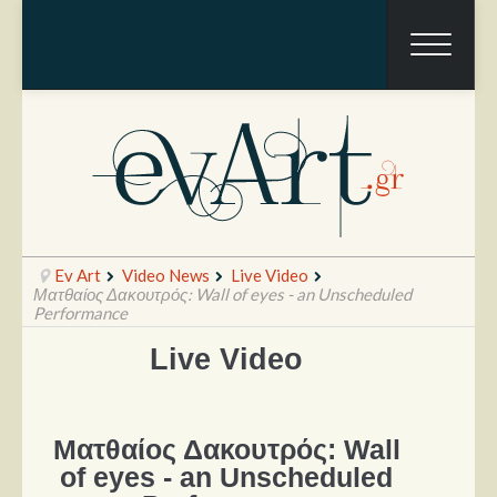
Ev Art
Video News
Live Video
Ματθαίος Δακουτρός: Wall of eyes - an Unscheduled
Performance
Live Video
Ραπόρτο
Live & Συναυλίες
Θέατρο
Ματθαίος Δακουτρός: Wall
of eyes - an Unscheduled
Συνεντεύξεις