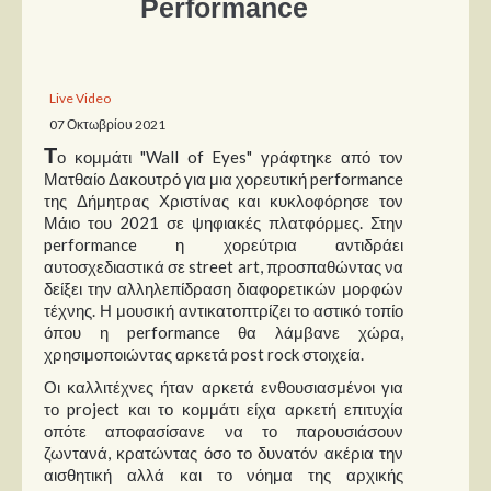
Performance
Παρουσιάσεις
Δίσκοι
Live Video
07 Οκτωβρίου 2021
Σειρές
Τ
ο κομμάτι "Wall of Eyes" γράφτηκε από τον
Ταινίες
Ματθαίο Δακουτρό για μια χορευτική performance
Βιβλία
της Δήμητρας Χριστίνας και κυκλοφόρησε τον
Μάιο του 2021 σε ψηφιακές πλατφόρμες. Στην
Video News
performance η χορεύτρια αντιδράει
αυτοσχεδιαστικά σε street art, προσπαθώντας να
Καλλιτέχνες
δείξει την αλληλεπίδραση διαφορετικών μορφών
τέχνης. Η μουσική αντικατοπτρίζει το αστικό τοπίο
Μουσικοί
όπου η performance θα λάμβανε χώρα,
χρησιμοποιώντας αρκετά post rock στοιχεία.
Διάφοροι
Οι καλλιτέχνες ήταν αρκετά ενθουσιασμένοι για
Εκτός Συνόρων
το project και το κομμάτι είχα αρκετή επιτυχία
οπότε αποφασίσανε να το παρουσιάσουν
Νέα
ζωντανά, κρατώντας όσο το δυνατόν ακέρια την
αισθητική αλλά και το νόημα της αρχικής