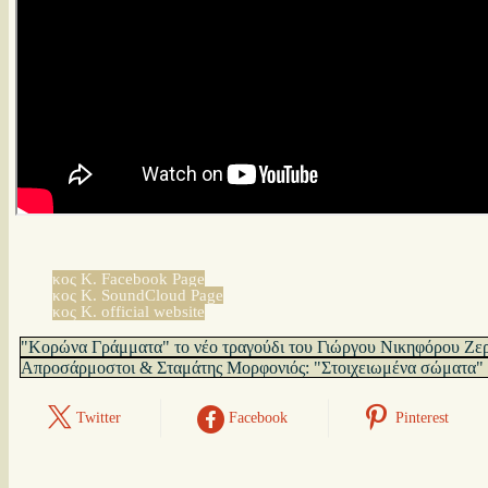
κος Κ. Facebook Page
κος Κ. SoundCloud Page
κος Κ. official website
"Κορώνα Γράμματα" το νέο τραγούδι του Γιώργου Νικηφόρου Ζε
Απροσάρμοστοι & Σταμάτης Μορφονιός: "Στοιχειωμένα σώματα" |
Twitter
Facebook
Pinterest