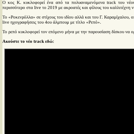
Ο κος Κ. κυκλοφορεί ένα από τα πολυαναμενόμενα track του νέου
περισσότερο στα live το 2019 με ακροατές και φίλους του καλλιτέχνη 
Το «Ροκενρόλλα» σε στίχους του ιδίου αλλά και του Γ. Καραμίχαλου, ο
live ηχογραφήσεις του 4ου άλμπουμ με τίτλο «Ρεπό».
Το ρεπό κυκλοφορεί τον επόμενο μήνα με την παρουσίαση δίσκου να ο
Ακούστε το νέο track εδώ: