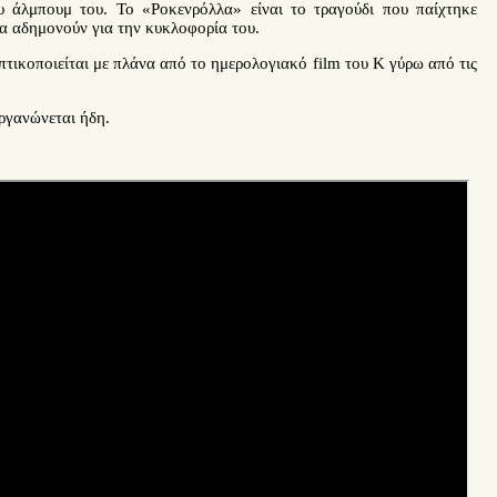
 άλμπουμ του. Το «Ροκενρόλλα» είναι το τραγούδι που παίχτηκε
να αδημονούν για την κυκλοφορία του.
πτικοποιείται με πλάνα από το ημερολογιακό film του Κ γύρω από τις
ργανώνεται ήδη.