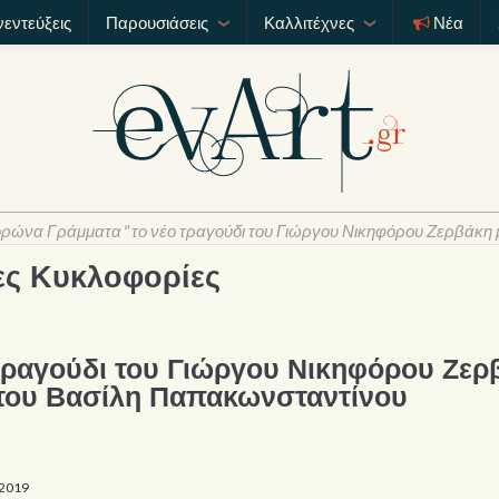
νεντεύξεις
Παρουσιάσεις
Καλλιτέχνες
Νέα
ρώνα Γράμματα" το νέο τραγούδι του Γιώργου Νικηφόρου Ζερβάκη 
ες Κυκλοφορίες
τραγούδι του Γιώργου Νικηφόρου Ζερ
 του Βασίλη Παπακωνσταντίνου
 2019