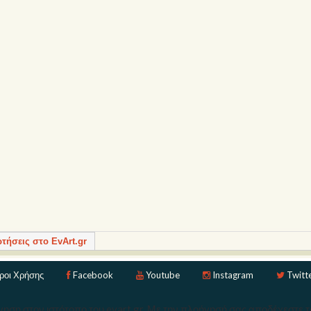
ρτήσεις στο EvArt.gr
ροι Χρήσης
Facebook
Youtube
Instagram
Twitt
ηση στον ιστότοπο του evart.gr. Με την πλοήγησή σας αποδέχεστε 