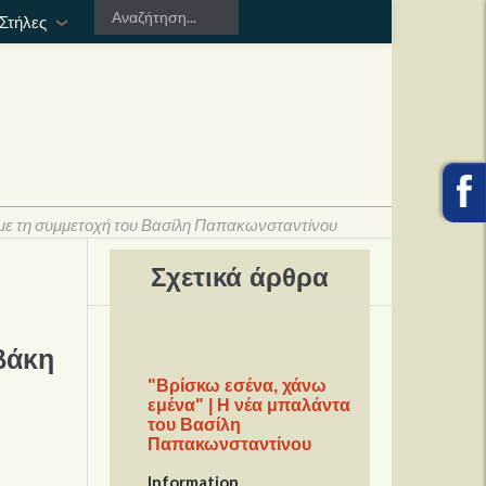
Στήλες
με τη συμμετοχή του Βασίλη Παπακωνσταντίνου
Σχετικά άρθρα
βάκη
"Βρίσκω εσένα, χάνω
εμένα" | H νέα μπαλάντα
του Βασίλη
Παπακωνσταντίνου
Information