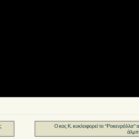
ς
Ο κος Κ. κυκλοφορεί το "Ροκενρόλλα" α
άλμπ