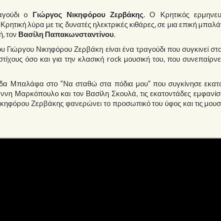
αγούδι ο
Γιώργος Νικηφόρου Ζερβάκης
. Ο Κρητικός ερμηνευ
 Κρητική λύρα με τις δυνατές ηλεκτρικές κιθάρες, σε μια επική μπαλ
ή, τον
Βασίλη Παπακωνσταντίνου
.
ου Γιώργου Νικηφόρου Ζερβάκη είναι ένα τραγούδι που συγκινεί σ
τίχους όσο και για την κλασική rock μουσική του, που συνεπαίρνε
νίδα Μπαλάφα στο “Να σταθώ στα πόδια μου” που συγκίνησε εκατ
ιάννη Μαρκόπουλο και τον Βασίλη Σκουλά, τις εκατοντάδες εμφανίσ
Νικηφόρου Ζερβάκης φανερώνει το προσωπικό του ύφος και τις μουσ