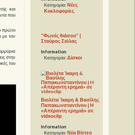
Νέες
Κατηγορία:
τής και
Κυκλοφορίες
άντα που
το πρώτο
"Φωνές θιάσου" |
ι με τον
Σταύρος Σιόλας
ομμύρια
Information
εις στην
Δίσκοι
Κατηγορία:
ικές του
Βιολέτα Ίκαρη & Βασίλης
Παπακωνσταντίνου | H
«Απέραντη ερημιά» σε
videoclip
Information
Νέα Βίντεο
Κατηγορία: