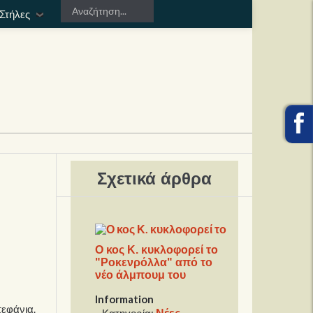
Στήλες
Σχετικά άρθρα
Ο κος Κ. κυκλοφορεί το
"Ροκενρόλλα" από το
νέο άλμπουμ του
Information
τεφάνια.
Νέες