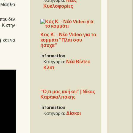
Κατηγορία:
υ Μάη θα
Κυκλοφορίες
που δεν
ο Κ στην
Κος Κ. - Νέο Video για το
 και να
κομμάτι "Πλάι σου
ήσυχα"
Information
Νέα Βίντεο
Κατηγορία:
Κλιπ
"Ό,τι μας ανήκει" | Νίκος
Καρακαλπάκης
Information
Δίσκοι
Κατηγορία: