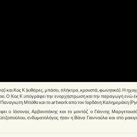
α) και Κος Κ (κιθάρες, μπάσο, πλήκτρα, κρουστά, φωνητικά). Η ηχ
ήπιο. Ο Κος Κ υπογράφει την ενορχήστρωση και την παραγωγή ενώ έ
τον Παναγιώτη Μπόθο και το artwork από τον Ιορδάνη Καλημεράκη (Py
άφει ο Ιάσονας Αρβανιτάκης και το μοντάζ ο Γιάννης Μαργετουσά
ατζοπούλου, ενδυματολόγος ήταν η Βάνα Γιαννούλα και στο μακιγ