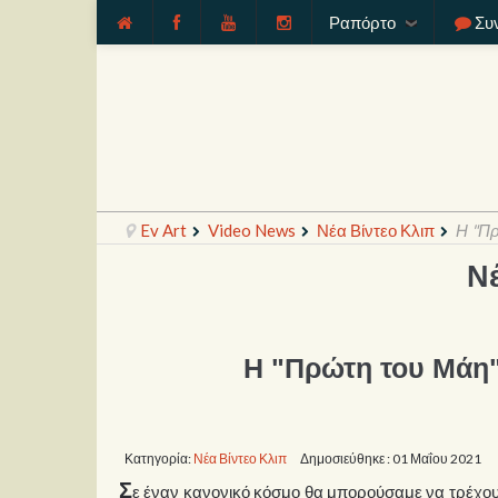
Ραπόρτο
Συ
Ev Art
Video News
Νέα Βίντεο Κλιπ
Η "Π
Ν
Η "Πρώτη του Μάη
Κατηγορία:
Νέα Βίντεο Κλιπ
Δημοσιεύθηκε : 01 Μαΐου 2021
Σ
ε έναν κανονικό κόσμο θα μπορούσαμε να τρέχουμ