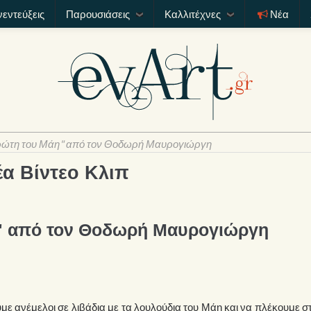
νεντεύξεις
Παρουσιάσεις
Καλλιτέχνες
Νέα
ρώτη του Μάη" από τον Θοδωρή Μαυρογιώργη
έα Βίντεο Κλιπ
" από τον Θοδωρή Μαυρογιώργη
ε ανέμελοι σε λιβάδια με τα λουλούδια του Μάη και να πλέκουμε σ