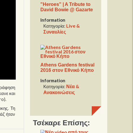
"Heroes" | A Tribute to
David Bowie @ Gazarte
Information
Live &
Κατηγορία:
Συναυλίες
Athens Gardens festival
2016 στον Εθνικό Κήπο
Information
Νέα &
Κατηγορία:
ογράφηση
Ανακοινώσεις
κανε και
ro).
κης. Τη
ιάζ ήταν
Τσέκαρε Επίσης: