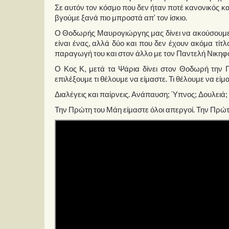
Σε αυτόν τον κόσμο που δεν ήταν ποτέ κανονικός κα
βγούμε ξανά πιο μπροστά απ’ τον ίσκιο.
Ο Θοδωρής Μαυρογιώργης μας δίνει να ακούσουμε 
είναι ένας, αλλά δύο και που δεν έχουν ακόμα τί
παραγωγή του και στον άλλο με τον Παντελή Νικηφ
Ο Κος Κ, μετά τα Ψάρια δίνει στον Θοδωρή την 
επιλέξουμε τι θέλουμε να είμαστε. Τι θέλουμε να είμ
Διαλέγεις και παίρνεις. Ανάπαυση; Ύπνος; Δουλειά;
Την Πρώτη του Μάη είμαστε όλοι απεργοί. Την Πρώτ