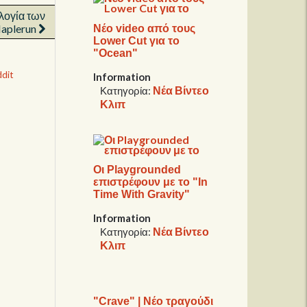
λογία των
aplerun
Νέο video από τους
Lower Cut για το
"Ocean"
dit
Information
Νέα Βίντεο
Κατηγορία:
Κλιπ
Οι Playgrounded
επιστρέφουν με το "In
Time With Gravity"
Information
Νέα Βίντεο
Κατηγορία:
Κλιπ
"Crave" | Νέο τραγούδι