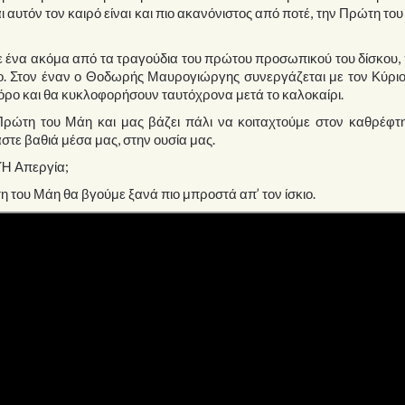
ι αυτόν τον καιρό είναι και πιο ακανόνιστος από ποτέ, την Πρώτη το
ένα ακόμα από τα τραγούδια του πρώτου προσωπικού του δίσκου, 
τλο. Στον έναν ο Θοδωρής Μαυρογιώργης συνεργάζεται με τον Κύρι
όρο και θα κυκλοφορήσουν ταυτόχρονα μετά το καλοκαίρι.
Πρώτη του Μάη και μας βάζει πάλι να κοιταχτούμε στον καθρέφτη
αστε βαθιά μέσα μας, στην ουσία μας.
 Ή Απεργία;
η του Μάη θα βγούμε ξανά πιο μπροστά απ’ τον ίσκιο.