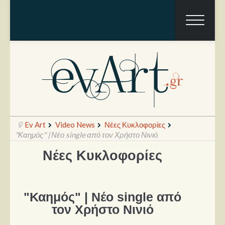
Ev Art
Video News
Νέες Κυκλοφορίες
"Καημός" | Νέο single από τον Χρήστο Νινιό
Νέες Κυκλοφορίες
Ραπόρτο
Live & Συναυλίες
"Καημός" | Νέο single από
Θέατρο
τον Χρήστο Νινιό
Συνεντεύξεις