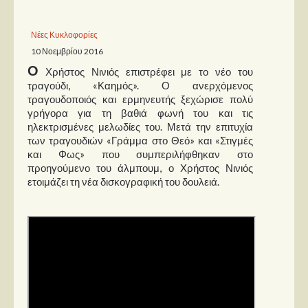
Παρουσιάσεις
Νέες Κυκλοφορίες
10 Νοεμβρίου 2016
Δίσκοι
Ο
Χρήστος Νινιός επιστρέφει με το νέο του
Σειρές
τραγούδι, «Καημός». Ο ανερχόμενος
τραγουδοποιός και ερμηνευτής ξεχώρισε πολύ
Ταινίες
γρήγορα για τη βαθιά φωνή του και τις
Βιβλία
ηλεκτρισμένες μελωδίες του. Μετά την επιτυχία
των τραγουδιών «Γράμμα στο Θεό» και «Στιγμές
Video News
και Φως» που συμπεριλήφθηκαν στο
προηγούμενο του άλμπουμ, ο Χρήστος Νινιός
Καλλιτέχνες
ετοιμάζει τη νέα δισκογραφική του δουλειά.
Μουσικοί
Διάφοροι
Εκτός Συνόρων
Νέα