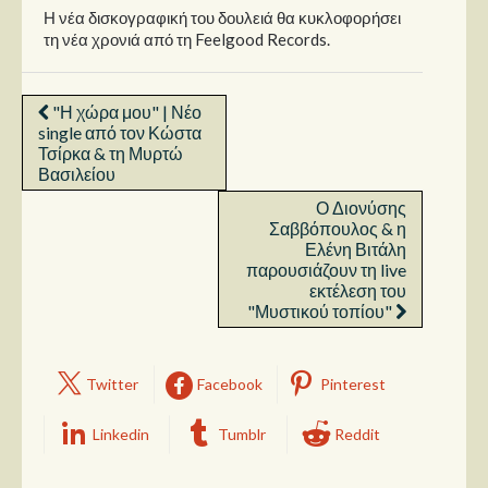
Η νέα δισκογραφική του δουλειά θα κυκλοφορήσει
τη νέα χρονιά από τη Feelgood Records.
"Η χώρα μου" | Νέο
single από τον Κώστα
Τσίρκα & τη Μυρτώ
Βασιλείου
Ο Διονύσης
Σαββόπουλος & η
Ελένη Βιτάλη
παρουσιάζουν τη live
εκτέλεση του
"Μυστικού τοπίου"
Twitter
Facebook
Pinterest
Linkedin
Tumblr
Reddit