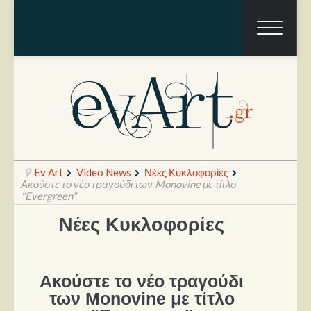
Ev Art
Video News
Νέες Κυκλοφορίες
Ακούστε το νέο τραγούδι των Monovine με τίτλο
"Evergreen"
Νέες Κυκλοφορίες
Ραπόρτο
Live & Συναυλίες
Θέατρο
Ακούστε το νέο τραγούδι
των Monovine με τίτλο
Συνεντεύξεις