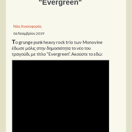
"Evergreen"
Παρουσιάσεις
Δίσκοι
Νέες Κυκλοφορίες
06 Νοεμβρίου 2019
Σειρές
Τ
ο grunge punk heavy rock trio των Monovine
Ταινίες
έδωσε μόλις στην δημοσιότητα το νέο του
Βιβλία
τραγούδι, με τίτλο “Evergreen”. Ακούστε το εδώ:
Video News
Καλλιτέχνες
Μουσικοί
Διάφοροι
Εκτός Συνόρων
Νέα