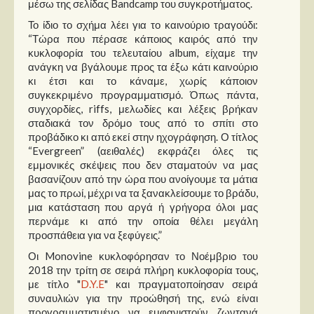
μέσω της σελίδας Bandcamp του συγκροτήματος.
Το ίδιο το σχήμα λέει για το καινούριο τραγούδι:
“Τώρα που πέρασε κάποιος καιρός από την
κυκλοφορία του τελευταίου album, είχαμε την
ανάγκη να βγάλουμε προς τα έξω κάτι καινούριο
κι έτσι και το κάναμε, χωρίς κάποιον
συγκεκριμένο προγραμματισμό. Όπως πάντα,
συγχορδίες, riffs, μελωδίες και λέξεις βρήκαν
σταδιακά τον δρόμο τους από το σπίτι στο
προβάδικο κι από εκεί στην ηχογράφηση. Ο τίτλος
“Evergreen” (αειθαλές) εκφράζει όλες τις
εμμονικές σκέψεις που δεν σταματούν να μας
βασανίζουν από την ώρα που ανοίγουμε τα μάτια
μας το πρωί, μέχρι να τα ξανακλείσουμε το βράδυ,
μια κατάσταση που αργά ή γρήγορα όλοι μας
περνάμε κι από την οποία θέλει μεγάλη
προσπάθεια για να ξεφύγεις.”
Οι Monovine κυκλοφόρησαν το Νοέμβριο του
2018 την τρίτη σε σειρά πλήρη κυκλοφορία τους,
με τίτλο "
D.Y.E
" και πραγματοποίησαν σειρά
συναυλιών για την προώθησή της, ενώ είναι
προγραμματισμένο να εμφανιστούν ζωντανά