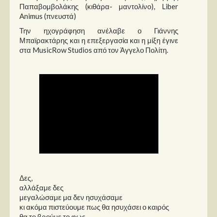
Παπαβομβολάκης (κιθάρα- μαντολίνο), Liber
Animus (πνευστά)
Την ηχογράφηση ανέλαβε ο Γιάννης
Μπαϊρακτάρης και η επεξεργασία και η μίξη έγινε
στα MusicRow Studios από τον Άγγελο Πολίτη.
Δες,
αλλάξαμε δες
μεγαλώσαμε μα δεν ησυχάσαμε
κι ακόμα πιστεύουμε πως θα ησυχάσει ο καιρός
θα το βρούμε το φως