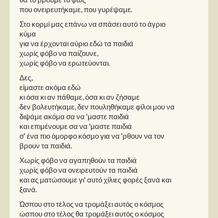
που ονειρευτήκαμε, που γυρέψαμε.
Στο κορμί μας επάνω να σπάσει αυτό το άγριο
κύμα
για να έρχονται αύριο εδώ τα παιδιά
χωρίς φόβο να παίζουνε,
χωρίς φόβο να ερωτεύονται.
Δες,
είμαστε ακόμα εδώ
κι όσα κι αν πάθαμε, όσα κι αν ζήσαμε
δεν βολευτήκαμε, δεν πουληθήκαμε φίλοι μου να
διψάμε ακόμα σα να 'μαστε παιδιά
και επιμένουμε σα να 'μαστε παιδιά
σ' ένα πιο όμορφο κόσμο για να 'ρθουν να τον
βρουν τα παιδιά.
Χωρίς φόβο να αγαπηθούν τα παιδιά
χωρίς φόβο να ονειρευτούν τα παιδιά
και ας ματώσουμε γι' αυτό χίλιες φορές ξανά και
ξανά.
Ώσπου στο τέλος να τρομάξει αυτός ο κόσμος
ώσπου στο τέλος θα τρομάξει αυτός ο κόσμος