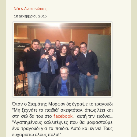
Νέα & Ανακοινώσεις
Παρουσιάσεις
18 Δεκεμβρίου 2015
Δίσκοι
Σειρές
Ταινίες
Βιβλία
Video News
Καλλιτέχνες
Μουσικοί
Διάφοροι
Όταν ο Σταμάτης Μορφονιός έγραψε το τραγούδι
Εκτός Συνόρων
"Μη ξεχνάτε τα παιδιά" σκεφτόταν, όπως λέει και
στη σελίδα του στο
facebook
, αυτή την εικόνα...
"Αγαπημένους καλλιτέχνες που θα μοιραστούμε
Νέα
ένα τραγούδι για τα παιδιά. Αυτό και έγινε! Τους
ευχαριστώ όλους πολύ!"