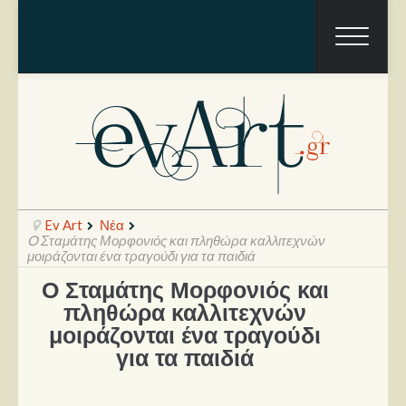
Ev Art
Νέα
O Σταμάτης Μορφονιός και πληθώρα καλλιτεχνών
μοιράζονται ένα τραγούδι για τα παιδιά
O Σταμάτης Μορφονιός και
Ραπόρτο
πληθώρα καλλιτεχνών
Live & Συναυλίες
μοιράζονται ένα τραγούδι
για τα παιδιά
Θέατρο
Συνεντεύξεις