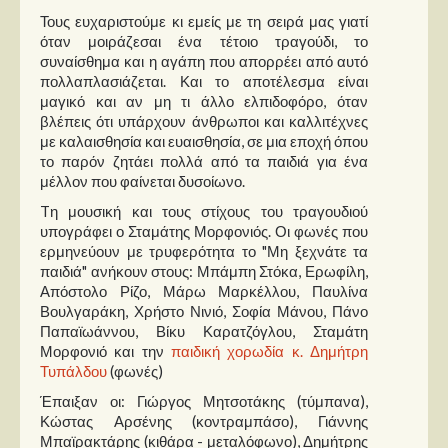
Στήλες
Τους ευχαριστούμε κι εμείς με τη σειρά μας γιατί
όταν μοιράζεσαι ένα τέτοιο τραγούδι, το
Polls
συναίσθημα και η αγάπη που απορρέει από αυτό
πολλαπλασιάζεται. Και το αποτέλεσμα είναι
Small Talk
μαγικό και αν μη τι άλλο ελπιδοφόρο, όταν
Blog
βλέπεις ότι υπάρχουν άνθρωποι και καλλιτέχνες
με καλαισθησία και ευαισθησία, σε μια εποχή όπου
το παρόν ζητάει πολλά από τα παιδιά για ένα
μέλλον που φαίνεται δυσοίωνο.
Tη μουσική και τους στίχους του τραγουδιού
υπογράφει ο Σταμάτης Μορφονιός. Οι φωνές που
ερμηνεύουν με τρυφερότητα το "Μη ξεχνάτε τα
παιδιά" ανήκουν στους: Μπάμπη Στόκα, Ερωφίλη,
Απόστολο Ρίζο, Μάρω Μαρκέλλου, Παυλίνα
Βουλγαράκη, Χρήστο Νινιό, Σοφία Μάνου, Πάνο
Παπαϊωάννου, Βίκυ Καρατζόγλου, Σταμάτη
Μορφονιό και την
παιδική χορωδία κ. Δημήτρη
Τυπάλδου
(φωνές)
Έπαιξαν οι: Γιώργος Μητσοτάκης (τύμπανα),
Κώστας Αρσένης (κοντραμπάσο), Γιάννης
Μπαϊρακτάρης (κιθάρα - μεταλόφωνο), Δημήτρης