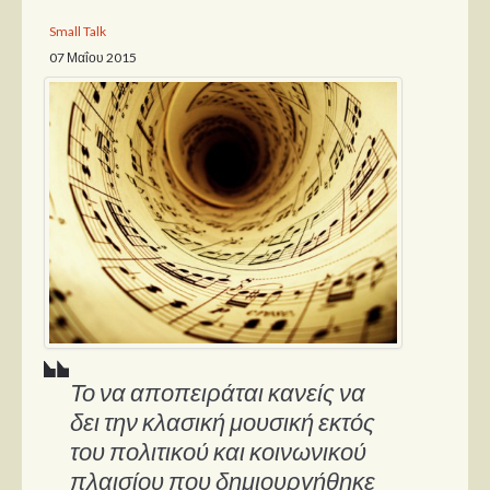
Small Talk
Παρουσιάσεις
07 Μαΐου 2015
Δίσκοι
Σειρές
Ταινίες
Βιβλία
Video News
Καλλιτέχνες
Μουσικοί
Διάφοροι
Το να αποπειράται κανείς να
Εκτός Συνόρων
δει την κλασική μουσική εκτός
Νέα
του πολιτικού και κοινωνικού
πλαισίου που δημιουργήθηκε