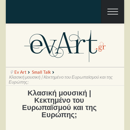
Ev Art
Small Talk
Kλασική μουσική | Kεκτημένο του Ευρωπαϊσμού και της
Ευρώπης;
Kλασική μουσική |
Ραπόρτο
Kεκτημένο του
Live & Συναυλίες
Ευρωπαϊσμού και της
Ευρώπης;
Θέατρο
Συνεντεύξεις