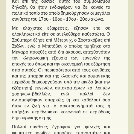
Και επί της ουσίας, αυτής του συμβολισμού
δηλαδή, θα ήταν ενδιαφέρον να δει κανείς το
πολιτικό τοπίο στο οποίο δημιούργησαν οι μεγάλοι
συνθέτες του 17ου - 18ου - 19ου - 20ου αιώνα.
Με ελάχιστες εξαιρέσεις, έζησαν είτε σε
ολοκληρωτικά είτε σε ανελεύθερα καθεστώτα. Ο
Σούμπερτ έζησε επί Μέτερνιχ, ο Σοστακόβιτς επί
Στάλιν, ενώ ο Μπετόβεν ο οποίος τιμήθηκε στο
Μέγαρο προχθές από ό,τι άκουσα, απεχθανόταν
την κληρονομική εξουσία των ευγενών της
εποχής του όπως και την οικονομική του εξάρτηση
από αυτούς. Οι περισσότεροι από τους συνθέτες
και της μπαρόκ και της κλασικής και ρομαντικής
περιόδου δημιουργούσαν υπό την αιγίδα (και την
εξάρτηση) ευγενών, αυτοκρατόρων και λοιπών
χορηγών-βδελλών, ενώ πολλοί δεν
ανταμείφθηκαν επαρκώς (ή και καθόλου) όσο
ήταν εν ζωή για τα αριστουργήματά τους ή
υπήρξαν περιθωριακοί κοινωνικά σε περιόδους
δημιουργικής ακμής.
Πολλοί συνθέτες έγραφαν για φτωχές και
φυματικές ηρωίδες, υπηρέτες, επαναστάτες και