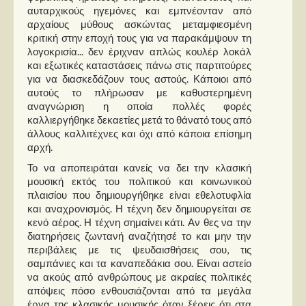
αυταρχικούς ηγεμόνες και εμπνέονταν από
αρχαίους μύθους ασκώντας μεταμφιεσμένη
κριτική στην εποχή τους για να παρακάμψουν τη
λογοκρισία... δεν έριχναν απλώς κουλέρ λοκάλ
και εξωτικές καταστάσεις πάνω στις παρτιτούρες
για να διασκεδάζουν τους αστούς. Κάποιοι από
αυτούς το πλήρωσαν με καθυστερημένη
αναγνώριση η οποία πολλές φορές
καλλιεργήθηκε δεκαετίες μετά το θάνατό τους από
άλλους καλλιτέχνες και όχι από κάποια επίσημη
αρχή.
Το να αποπειράται κανείς να δει την κλασική
μουσική εκτός του πολιτικού και κοινωνικού
πλαισίου που δημιουργήθηκε είναι εθελοτυφλία
και αναχρονισμός. Η τέχνη δεν δημιουργείται σε
κενό αέρος. Η τέχνη σημαίνει κάτι. Αν θες να την
διατηρήσεις ζωντανή αναζήτησέ το και μην την
περιβάλεις με τις ψευδαισθήσεις σου, τις
σαμπάνιες και τα καναπεδάκια σου. Είναι αστείο
να ακούς από ανθρώπους με ακραίες πολιτικές
απόψεις πόσο ενθουσιάζονται από τα μεγάλα
έργα της κλασικής μουσικής όταν ξέρεις ότι στα