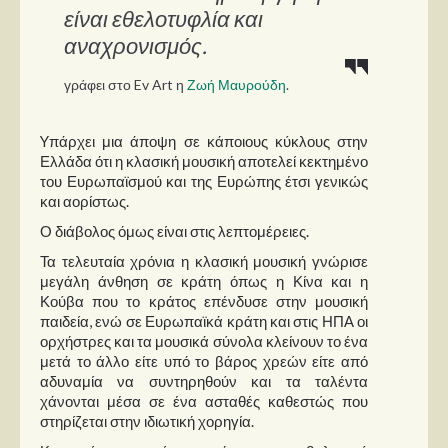
Στήλες
είναι εθελοτυφλία και
αναχρονισμός.
Polls
Small Talk
γράφει στο Ev Art η
Ζωή Μαυρούδη
.
Blog
Yπάρχει μια άποψη σε κάποιους κύκλους στην
Ελλάδα ότι η κλασική μουσική αποτελεί κεκτημένο
του Ευρωπαϊσμού και της Ευρώπης έτσι γενικώς
και αορίστως.
Ο διάβολος όμως είναι στις λεπτομέρειες.
Τα τελευταία χρόνια η κλασική μουσική γνώρισε
μεγάλη άνθηση σε κράτη όπως η Κίνα και η
Κούβα που το κράτος επένδυσε στην μουσική
παιδεία, ενώ σε Ευρωπαϊκά κράτη και στις ΗΠΑ οι
ορχήστρες και τα μουσικά σύνολα κλείνουν το ένα
μετά το άλλο είτε υπό το βάρος χρεών είτε από
αδυναμία να συντηρηθούν και τα ταλέντα
χάνονται μέσα σε ένα ασταθές καθεστώς που
στηρίζεται στην ιδιωτική χορηγία.