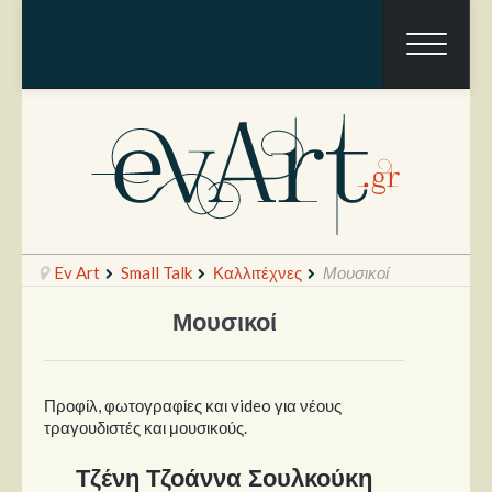
Ev Art
Small Talk
Καλλιτέχνες
Μουσικοί
Μουσικοί
Ραπόρτο
Live & Συναυλίες
Προφίλ, φωτογραφίες και video για νέους
τραγουδιστές και μουσικούς.
Θέατρο
Τζένη Τζοάννα Σουλκούκη
Συνεντεύξεις