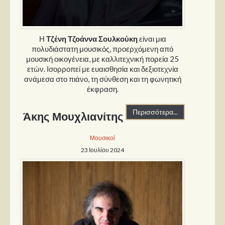
Στήλες
Polls
Η
Τζένη Τζοάννα Σουλκούκη
είναι μια
Small Talk
πολυδιάστατη μουσικός, προερχόμενη από
Blog
μουσική οικογένεια, με καλλιτεχνική πορεία 25
ετών. Ισορροπεί με ευαισθησία και δεξιοτεχνία
ανάμεσα στο πιάνο, τη σύνθεση και τη φωνητική
έκφραση.
Περισσότερα...
Άκης Μουχλιανίτης
Μουσικοί
23 Ιουλίου 2024