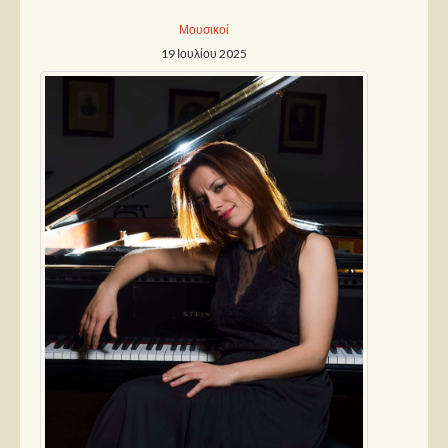
Μουσικοί
Παρουσιάσεις
19 Ιουλίου 2025
Δίσκοι
Σειρές
Ταινίες
Βιβλία
Video News
Καλλιτέχνες
Μουσικοί
Διάφοροι
Εκτός Συνόρων
Νέα