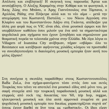
Απόλυτη και επιβλητική! Η σκηνική τους παρουσία; Άρτια και
ανυπέρβλητη. Ο Αλεξης Καραμέτης στην Κιθάρα και τα φωνητικά, ο
Άκης Ζώης στο Μπάσο, ο Άρης Γιαννόπουλος στα Τύμπανα, ο
Αχιλλέας Ράδης στα Πλήκτρα αλλά και το νέο αίμα – μετά την
αποχώρηση του Κωσταντή Πιστιόλη – του Νίκου Αγγούση στο
Κλαρίνο και του Κωνσταντίνου Λάζου στη Γκάιντα, απέδειξαν για
άλλη μια φορά πως οι VIC είναι εδώ, είναι μουσικά ώριμοι και δεν
υπερβάλλουν καθόλου όσοι μιλούν για ένα από τα σημαντικότερα
ψυχεδελικά ροκ σχήματα που έχουν ξεπηδήσει και σημειώνουν μια
θεαματική πορεία τα τελευταία χρόνια στην Ελλάδα. Με λίγα λόγια οι
Villagers of Ioannina City ανέβηκαν, πήραν «σβάρα» όλο το
Resistance και κατέβηκαν αφήνοντας χιλιάδες κόσμου να προσπαθεί
να συνειδητοποιήσει τι διαολεμένη μουσική εμπειρία ήταν αυτή που
μόλις έζησαν!
Στη συνέχεια η σκυτάλη παραδόθηκε στους Κωσταντινουπολίτες
BaBa ZuLa, ένα σχήμα-φαινόμενο τόσο εντός όσο και εκτός
Τουρκίας που τείνει να αποτελεί ένα μουσικό είδος από μόνο του, με
σαφή στοιχεία από την τουρκική παραδοσιακή μουσική αλλά και
επιρροές από rock της δεκαετίας του '60, trip hop, reggae,
ηλεκτρονική μουσική και όλα αυτά αρμονικά ενωμένα σε μια
ψυχεδελική μουσική εμπειρία που δικαίως χαρακτηρίζεται συχνά απ'
όσους έχουν βρεθεί σε live τους ως «μεθυστική». Οι ίδιοι είχαν