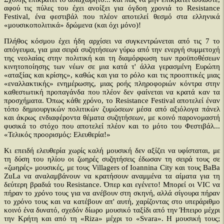
αφού τις πύλες του έχει ανοίξει για όγδοη χρονιά το Resistance
Festival, ένα φεστιβάλ που πλέον αποτελεί θεσμό στα ελληνικά
«μουσικοπολιτικά» δρώμενα (και όχι μόνο)!
Πλήθος κόσμου έχει ήδη αρχίσει να συγκεντρώνεται από τις 7 το
απόγευμα, για μια σειρά συζητήσεων γύρω από την ενεργή συμμετοχή
της νεολαίας στην πολιτική και τη διαμόρφωση των προϋποθέσεων
κινητοποίησης των νέων σε μια κατά τ' άλλα γερασμένη Ευρώπη
«αταξίας και κρίσης», καθώς και για το ρόλο και τις προοπτικές μιας
«εναλλακτικής» ενημέρωσης, μιας ροής πληροφοριών κόντρα στην
καθεστωτική προπαγάνδα που πλέον δεν φαίνεται να κρατά καν τα
προσχήματα. Όπως κάθε χρόνο, το Resistance Festival αποτελεί έναν
τόπο δημιουργικών πολιτικών ζυμώσεων μέσα από αξιόλογα πάνελ
και άκρως ενδιαφέροντα θέματα συζητήσεων, με κοινό παρονομαστή
φυσικά το στόχο που αποτελεί πλέον και το μότο του Φεστιβάλ...
«Τελικός προορισμός: Ελευθερία!»
Κι επειδή ελευθερία χωρίς καλή μουσική δεν αξίζει να υφίσταται, με
τη δύση του ηλίου οι ζωηρές συζητήσεις έδωσαν τη σειρά τους σε
«ζωηρές» μουσικές, με τους Villagers of Ioannina City και τους BaBa
ZuLa να αναλαμβάνουν να κρατήσουν αναμμένα τα αίματα για τη
δεύτερη βραδιά του Resistance. Όπερ και εγένετο! Μπορεί οι VIC να
πήραν το χρόνο τους για να ανέβουν στη σκηνή, αλλά σίγουρα πήραν
το χρόνο τους και να κατέβουν απ' αυτή, χαρίζοντας στο υπεράριθμο
κοινό ένα δυνατό, σχεδόν δίωρο μουσικό ταξίδι από την Ήπειρο μέχρι
την Κρήτη και από τη «Riza» μέχρι το «Svara». Η μουσική τους;