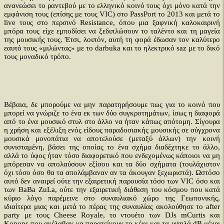
ανανεώσει το ραντεβού με το ελληνικό κοινό τους όχι μόνο κατά την
εμφάνιση τους (επίσης με τους VIC) στο PassPort το 2013 και μετά το
live τους στο περσινό Resistance, όπου μια ξαφνική καλοκαιρινή
μπόρα τους είχε εμποδίσει να ξεδιπλώσουν το ταλέντο και τη μαγεία
της μουσικής τους. Έτσι, λοιπόν, αυτή τη φορά έδωσαν τον καλύτερο
εαυτό τους «μιλώντας» με το darbuka και το ηλεκτρικό saz με το δικό
τους μοναδικό τρόπο.
Βέβαια, δε μπορούμε να μην παρατηρήσουμε πως για το κοινό που
μπορεί να γνώριζε το ένα εκ των δύο συγκροτημάτων, ίσως η διαφορά
από το ένα μουσικό στυλ στο άλλο να ήταν κάπως απότομη. Σίγουρα
η χρήση και εξέλιξη ενός είδους παραδοσιακής μουσικής σε σύγχρονα
μουσικά μονοπάτια να αποτελούσε (μεταξύ άλλων) την κοινή
συνισταμένη, βάσει της οποίας το ένα σχήμα διαδέχτηκε το άλλο,
αλλά το ύφος ήταν τόσο διαφορετικό που ενδεχομένως κάποιοι να μη
μπόρεσαν να απολαύσουν εξίσου και τα δύο σχήματα (τουλάχιστον
όχι τόσο όσο θα τα απολάμβαναν αν τα άκουγαν ξεχωριστά). Ωστόσο
αυτό δεν αναιρεί ούτε την εξαιρετική παρουσία τόσο των VIC όσο και
των BaBa ZuLa, ούτε την εξαιρετική διάθεση του κόσμου που κατά
κύριο λόγο παρέμεινε στο συναυλιακό χώρο της Γεωπονικής,
ιδιαίτερα μιας και μετά το πέρας της συναυλίας ακολούθησε το after
party με τους Cheese Royale, το ντουέτο των DJs mCurtis και
Konops που ανέλαβαν να παρατείνουν το κέφι και τα υψηλά dB μέχρι