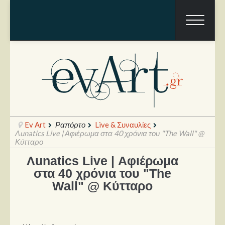
Ev Art
Ραπόρτο
Live & Συναυλίες
Λunatics Live | Αφιέρωμα στα 40 χρόνια του "The Wall" @
Κύτταρο
Λunatics Live | Αφιέρωμα
Ραπόρτο
στα 40 χρόνια του "The
Live & Συναυλίες
Wall" @ Κύτταρο
Θέατρο
Συνεντεύξεις