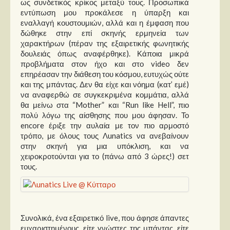
ως συνδετικός κρίκος μεταξύ τους. Προσωπικά
εντύπωση μου προκάλεσε η ύπαρξη και
εναλλαγή κουστουμιών, αλλά και η έμφαση που
δώθηκε στην επί σκηνής ερμηνεία των
χαρακτήρων (πέραν της εξαιρετικής φωνητικής
δουλειάς όπως αναφέρθηκε). Κάποια μικρά
προβλήματα στον ήχο και στο video δεν
επηρέασαν την διάθεση του κόσμου, ευτυχώς ούτε
και της μπάντας. Δεν θα είχε και νόημα (κατ’ εμέ)
να αναφερθώ σε συγκεκριμένα κομμάτια, αλλά
θα μείνω στα “Mother” και “Run like Hell”, πιο
πολύ λόγω της αίσθησης που μου άφησαν. Το
encore έριξε την αυλαία με τον πιο αρμοστό
τρόπο, με όλους τους Λunatics να ανεβαίνουν
στην σκηνή για μια υπόκλιση, και να
χειροκροτούνται για το (πάνω από 3 ώρες!) σετ
τους.
Συνολικά, ένα εξαιρετικό live, που άφησε άπαντες
ευχαριστημένους, είτε γνώστες της μπάντας, είτε