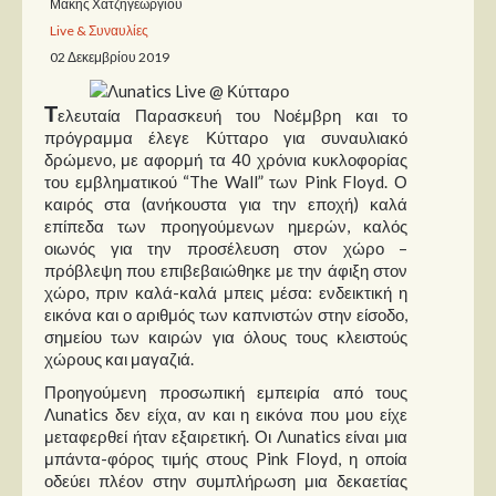
Μάκης Χατζηγεωργίου
Live & Συναυλίες
Παρουσιάσεις
02 Δεκεμβρίου 2019
Δίσκοι
Τ
ελευταία Παρασκευή του Νοέμβρη και το
Σειρές
πρόγραμμα έλεγε Κύτταρο για συναυλιακό
δρώμενο, με αφορμή τα 40 χρόνια κυκλοφορίας
Ταινίες
του εμβληματικού “The Wall” των Pink Floyd. Ο
Βιβλία
καιρός στα (ανήκουστα για την εποχή) καλά
επίπεδα των προηγούμενων ημερών, καλός
Video News
οιωνός για την προσέλευση στον χώρο –
πρόβλεψη που επιβεβαιώθηκε με την άφιξη στον
Καλλιτέχνες
χώρο, πριν καλά-καλά μπεις μέσα: ενδεικτική η
εικόνα και ο αριθμός των καπνιστών στην είσοδο,
Μουσικοί
σημείου των καιρών για όλους τους κλειστούς
χώρους και μαγαζιά.
Διάφοροι
Προηγούμενη προσωπική εμπειρία από τους
Εκτός Συνόρων
Λunatics δεν είχα, αν και η εικόνα που μου είχε
μεταφερθεί ήταν εξαιρετική. Οι Λunatics είναι μια
Νέα
μπάντα-φόρος τιμής στους Pink Floyd, η οποία
οδεύει πλέον στην συμπλήρωση μια δεκαετίας