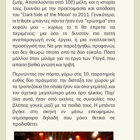
ζωής. Αποτελούνται από 10(!) μέλη, και η ιστορία
Στήλες
τους ξεκινάει με την προετοιμασία και απόδοση
του “Dark Side of the Moon” το 2011. Γενικότερα,
Polls
οι tribute μπάντες πάντα ήταν ένα “ερώτημα” στο
Small Talk
κεφάλι μου – κυρίως το τί θα έπρεπε να
περιμένεις: μια όσο το δυνατόν πιο πιστή
Blog
αναπαραγωγή ενός έργου, ή μια εναλλακτική
προσέγγισή του; Να μην παρεξηγηθώ, προφανώς
και δεν θεωρώ τίποτα από τα δύο εύκολο. Πόσο
μάλλον όταν μιλάμε για το έργο των Floyd, που
απαιτεί βαθιά γνώση και τριβή.
Περνώντας την πόρτα, γύρω στις 10, παρατηρείς
ευθύς δύο πράγματα: την διάταξη του χώρου με
τα τραπεζάκια (τα οποία ήταν και όλα γεμάτα), και
τον σχετικά μεγαλύτερο μέσο όρο ηλικίας. Παρ’
όλα αυτά, ήταν από εκείνες τις συναυλίες που
βλέπεις γονείς μαζί με τα παιδιά τους. Η μπάντα
βγήκε στη σκηνή εν μέσω επευφημιών,
ατμόσφαιρα δηλαδή που μόνο θετικά σε
προδιαθέτει.