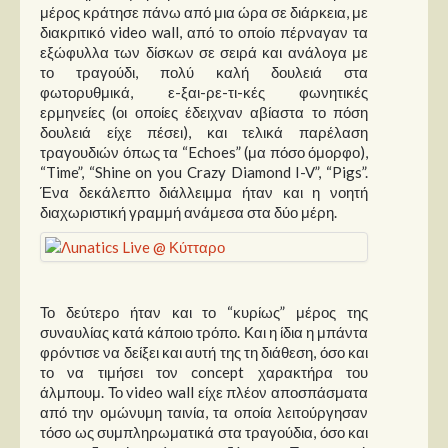
μέρος κράτησε πάνω από μια ώρα σε διάρκεια, με
διακριτικό video wall, από το οποίο πέρναγαν τα
εξώφυλλα των δίσκων σε σειρά και ανάλογα με
το τραγούδι, πολύ καλή δουλειά στα
φωτορυθμικά, ε-ξαι-ρε-τι-κές φωνητικές
ερμηνείες (οι οποίες έδειχναν αβίαστα το πόση
δουλειά είχε πέσει), και τελικά παρέλαση
τραγουδιών όπως τα “Echoes” (μα πόσο όμορφο),
“Time”, “Shine on you Crazy Diamond I-V”, “Pigs”.
Ένα δεκάλεπτο διάλλειμμα ήταν και η νοητή
διαχωριστική γραμμή ανάμεσα στα δύο μέρη.
Το δεύτερο ήταν και το “κυρίως” μέρος της
συναυλίας κατά κάποιο τρόπο. Και η ίδια η μπάντα
φρόντισε να δείξει και αυτή της τη διάθεση, όσο και
το να τιμήσει τον concept χαρακτήρα του
άλμπουμ. Το video wall είχε πλέον αποσπάσματα
από την ομώνυμη ταινία, τα οποία λειτούργησαν
τόσο ως συμπληρωματικά στα τραγούδια, όσο και