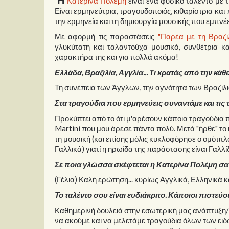
Κατερίνα Πολέμη
είναι ένα φυσικό ταλέντο με τ
Είναι ερμηνεύτρια, τραγουδοποιός, κιθαρίστρια και
την ερμηνεία και τη δημιουργία μουσικής που εμπνέε
Με αφορμή τις παραστάσεις
"Παρέα με τη Βραζι
γλυκύτατη και ταλαντούχα μουσικό, συνθέτρια κ
χαρακτήρα της και για πολλά ακόμα!
Ελλάδα, Βραζιλία, Αγγλία... Τι κρατάς από την κάθ
Τη συνέπεια των Άγγλων, την αγνότητα των Βραζιλιά
Στα τραγούδια που ερμηνεύεις συναντάμε και τις 
Προκύπτει από το ότι μ'αρέσουν κάποια τραγούδια πο
Martini που μου άρεσε πάντα πολύ. Μετά "ήρθε" το
τη μουσική (και επίσης μόλις κυκλοφόρησε ο ομότιτλ
Γαλλικά) γιατί η ηρωίδα της παράστασης είναι Γαλλί
Σε ποια γλώσσα σκέφτεται η Κατερίνα Πολέμη σ
(Γέλια) Καλή ερώτηση... κυρίως Αγγλικά, Ελληνικά κα
Το ταλέντο σου είναι ευδιάκριτο. Κάποιοι πιστεύουν
Καθημερινή δουλειά στην εσωτερική μας ανάπτυξη/ε
να ακούμε και να μελετάμε τραγούδια όλων των ειδώ