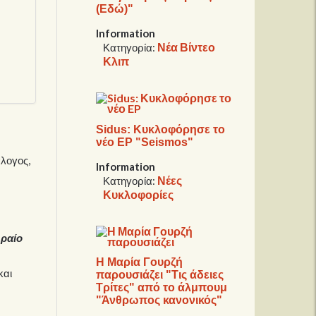
(Εδώ)"
Information
Νέα Βίντεο
Κατηγορία:
Κλιπ
Sidus: Κυκλοφόρησε το
νέο EP "Seismos"
άλογος,
Information
Νέες
Κατηγορία:
Κυκλοφορίες
ωραίο
Η Μαρία Γουρζή
και
παρουσιάζει "Τις άδειες
Τρίτες" από το άλμπουμ
"Άνθρωπος κανονικός"