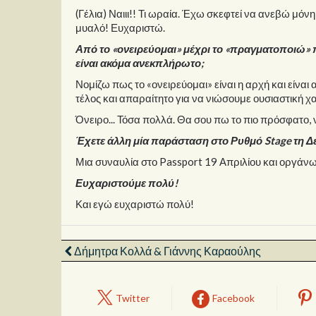
(Γέλια) Ναιιι!! Τι ωραία. Έχω σκεφτεί να ανεβώ μόν
μυαλό! Ευχαριστώ.
Από το «ονειρεύομαι» μέχρι το «πραγματοποιώ» 
είναι ακόμα ανεκπλήρωτο;
Νομίζω πως το «ονειρεύομαι» είναι η αρχή και είναι
τέλος και απαραίτητο για να νιώσουμε ουσιαστική χ
Όνειρο... Τόσα πολλά. Θα σου πω το πιο πρόσφατο, 
Έχετε άλλη μία παράσταση στο Ρυθμό Stage τη Δε
Μια συναυλία στο Passport 19 Απριλίου και οργάνω
Ευχαριστούμε πολύ!
Και εγώ ευχαριστώ πολύ!
Δήμητρα Κολλά & Γιάννης Καραούλης
Twitter
Facebook