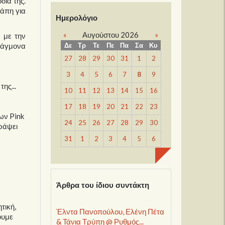
δια της.
γάπη για
Ημερολόγιο
«
Αυγούστου 2026
»
α με την
Δε
Τρ
Τε
Πε
Πα
Σα
Κυ
ράγμονα
27
28
29
30
31
1
2
3
4
5
6
7
8
9
ης...
10
11
12
13
14
15
16
17
18
19
20
21
22
23
των Pink
24
25
26
27
28
29
30
ράψει
31
1
2
3
4
5
6
Άρθρα του ίδιου συντάκτη
τική,
Έλντα Πανοπούλου, Ελένη Πέτα
ουμε
& Τάνια Τρύπη @ Ρυθμός...