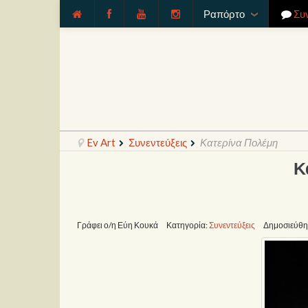
Ραπόρτο
Συ
Ev Art
Συνεντεύξεις
Κατερίνα Πολέμη
Κ
Γράφει ο/η Εύη Κουκά
Κατηγορία:
Συνεντεύξεις
Δημοσιεύθηκ