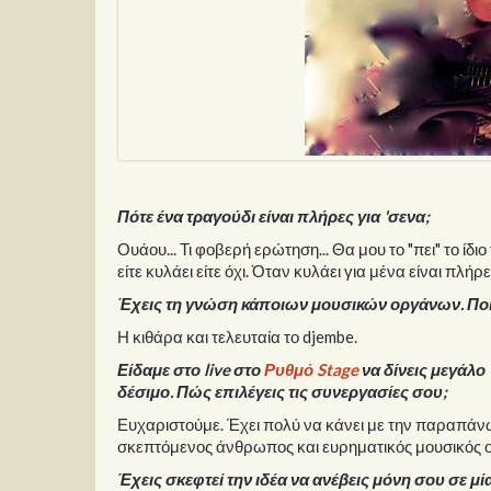
Πότε ένα τραγούδι είναι πλήρες για 'σενα;
Ουάου... Τι φοβερή ερώτηση... Θα μου το "πει" το ίδι
είτε κυλάει είτε όχι. Όταν κυλάει για μένα είναι πλήρ
Έχεις τη γνώση κάποιων μουσικών οργάνων. Ποι
Η κιθάρα και τελευταία το djembe.
Είδαμε στο live στο
Ρυθμό Stage
να δίνεις μεγάλο
δέσιμο. Πώς επιλέγεις τις συνεργασίες σου;
Ευχαριστούμε. Έχει πολύ να κάνει με την παραπάνω 
σκεπτόμενος άνθρωπος και ευρηματικός μουσικός ο 
Έχεις σκεφτεί την ιδέα να ανέβεις μόνη σου σε μία