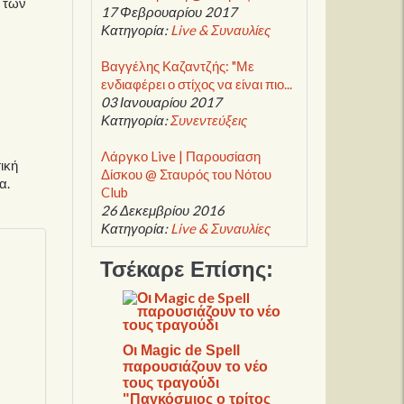
ι των
17 Φεβρουαρίου 2017
Κατηγορία:
Live & Συναυλίες
Βαγγέλης Καζαντζής: "Με
ενδιαφέρει ο στίχος να είναι πιο...
03 Ιανουαρίου 2017
Κατηγορία:
Συνεντεύξεις
Λάργκο Live | Παρουσίαση
ική
Δίσκου @ Σταυρός του Νότου
α.
Club
26 Δεκεμβρίου 2016
Κατηγορία:
Live & Συναυλίες
Τσέκαρε Επίσης:
Οι Magic de Spell
παρουσιάζουν το νέο
τους τραγούδι
"Παγκόσμιος ο τρίτος