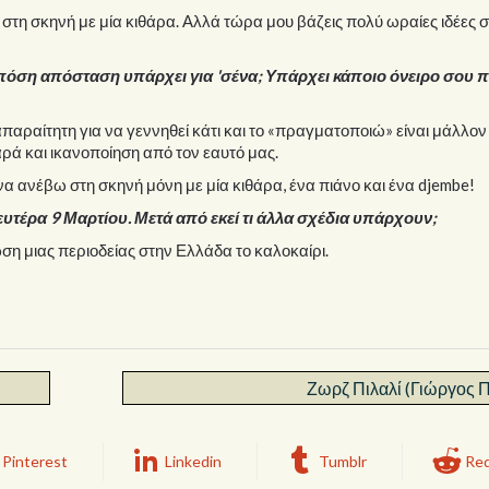
η στη σκηνή με μία κιθάρα. Αλλά τώρα μου βάζεις πολύ ωραίες ιδέες 
πόση απόσταση υπάρχει για 'σένα; Υπάρχει κάποιο όνειρο σου 
 απαραίτητη για να γεννηθεί κάτι και το «πραγματοποιώ» είναι μάλλον
αρά και ικανοποίηση από τον εαυτό μας.
να ανέβω στη σκηνή μόνη με μία κιθάρα, ένα πιάνο και ένα djembe!
υτέρα 9 Μαρτίου. Μετά από εκεί τι άλλα σχέδια υπάρχουν;
ση μιας περιοδείας στην Ελλάδα το καλοκαίρι.
Ζωρζ Πιλαλί (Γιώργος 
Pinterest
Linkedin
Tumblr
Red