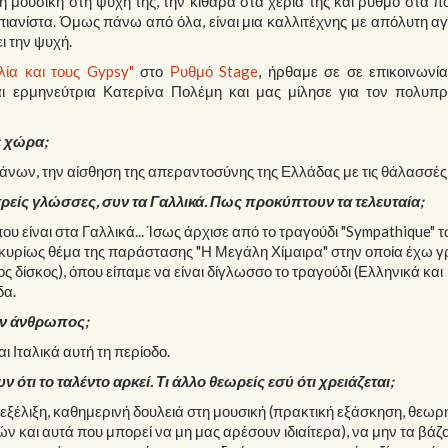
η μουσική στη ψυχή της, την κιθάρα στα χέρια της και ρυθμό στα πό
 πιανίστα. Όμως πάνω από όλα, είναι μια καλλιτέχνης με απόλυτη α
ι την ψυχή.
λία και τους Gypsy"
στο
Ρυθμό Stage
, ήρθαμε σε σε επικοινωνί
αι ερμηνεύτρια Κατερίνα Πολέμη και μας μίλησε για τον πολυπ
ε χώρα;
νων, την αίσθηση της απεραντοσύνης της Ελλάδας με τις θάλασσές τ
τρείς γλώσσες, συν τα Γαλλικά. Πως προκύπτουν τα τελευταία;
υ είναι στα Γαλλικά... Ίσως άρχισε από το τραγούδι "Sympathique" 
 κυρίως θέμα της παράστασης "Η Μεγάλη Χίμαιρα" στην οποία έχω γ
ος δίσκος), όπου είπαμε να είναι δίγλωσσο το τραγούδι (Ελληνικά και
δα.
αν άνθρωπος;
ι Ιταλικά αυτή τη περίοδο.
 ότι το ταλέντο αρκεί. Τι άλλο θεωρείς εσύ ότι χρειάζεται;
ξέλιξη, καθημερινή δουλειά στη μουσική (πρακτική εξάσκηση, θεωρη
ν και αυτά που μπορεί να μη μας αρέσουν ιδιαίτερα), να μην τα βάζ