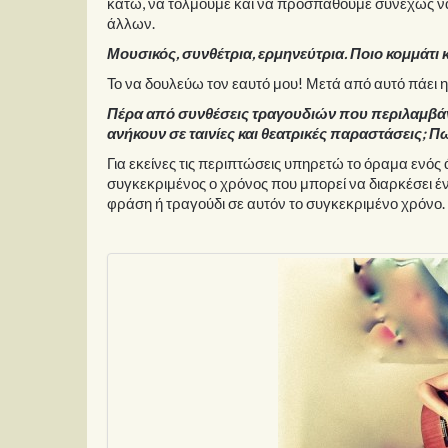
κάτω, να τολμούμε και να προσπαθούμε συνεχώς να 
άλλων.
Μουσικός, συνθέτρια, ερμηνεύτρια. Ποιο κομμάτι
Το να δουλεύω τον εαυτό μου! Μετά από αυτό πάει η
Πέρα από συνθέσεις τραγουδιών που περιλαμβάνον
ανήκουν σε ταινίες και θεατρικές παραστάσεις; Π
Για εκείνες τις περιπτώσεις υπηρετώ το όραμα ενός ά
συγκεκριμένος ο χρόνος που μπορεί να διαρκέσει έν
φράση ή τραγούδι σε αυτόν το συγκεκριμένο χρόνο. 