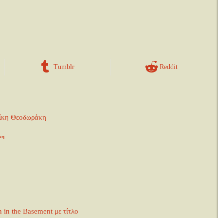
Tumblr
Reddit
κη