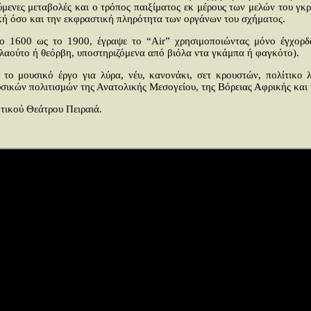
ύμενες μεταβολές και ο τρόπος παιξίματος εκ μέρους των μελών του γκρ
ική όσο και την εκφραστική πληρότητα των οργάνων του σχήματος.
 1600 ως το 1900, έγραψε το “Air” χρησιμοποιώντας μόνο έγχορδα (
λαούτο ή θεόρβη, υποστηριζόμενα από βιόλα ντα γκάμπα ή φαγκότο).
το μουσικό έργο για λύρα, νέυ, κανονάκι, σετ κρουστών, πολίτικο 
σικών πολιτισμών της Ανατολικής Μεσογείου, της Βόρειας Αφρικής και
τικού Θεάτρου Πειραιά.