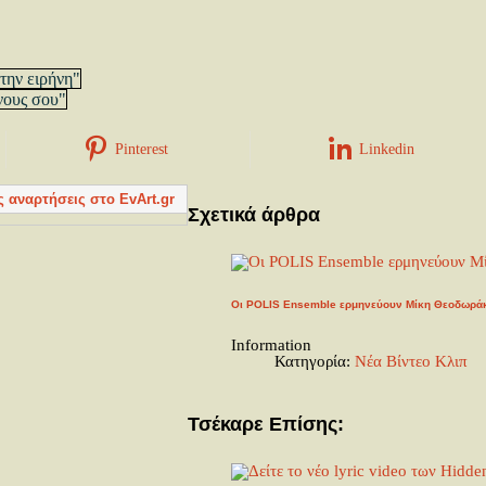
την ειρήνη"
νους σου"
Pinterest
Linkedin
ς αναρτήσεις στο EvArt.gr
Σχετικά άρθρα
Οι POLIS Ensemble ερμηνεύουν Μίκη Θεοδωρά
Information
Κατηγορία:
Νέα Βίντεο Κλιπ
Τσέκαρε Επίσης: