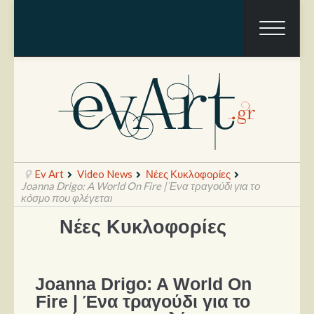
Ev Art
Video News
Νέες Κυκλοφορίες
Joanna Drigo: A World On Fire | Ένα τραγούδι για το
κόσμο που φλέγεται
Νέες Κυκλοφορίες
Ραπόρτο
Live & Συναυλίες
Θέατρο
Joanna Drigo: A World On
Fire | Ένα τραγούδι για το
Συνεντεύξεις