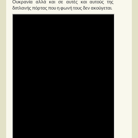
Ουκρανία αλλά και σε αυτές και αυτούς της
Στήλες
διπλανής πόρτας που η φωνή τους δεν ακούγεται.
Polls
Small Talk
Blog