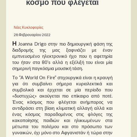
κόσμο που φλέγεται
Παρουσιάσεις
Δίσκοι
Νέες Κυκλοφορίες
28 Φεβρουαρίου 2022
Σειρές
Η
Joanna Drigo στην πιο δημιουργική φάση της
Ταινίες
διαδρομής της μας ξαφνιάζει με έναν
Βιβλία
εμπνευσμένο ηλεκτρονικό ήχο που η αφετηρία
του ήταν στα 80’s αλλά η εξέλιξή του είναι μία
Video News
σημερινή παγκόσμια μουσική τάση.
Καλλιτέχνες
Τo “A World On Fire” στιχουργικά είναι η κραυγή
για ότι συμβαίνει σήμερα κυριολεκτικά και
συμβολικά και έρχεται σε μία περίοδο που
Μουσικοί
«δυστυχώς» ακούγεται πιο επίκαιρο από ποτέ.
Διάφοροι
Ένας κόσμος που φλέγεται ανήμπορος να
αντιδράσει στη βίαιη κλιματική αλλαγή αλλά και
Εκτός Συνόρων
ένας κόσμος παραδομένος στις φλόγες της
κακοποίησης παιδιών και ηλικιωμένων στα
Νέα
μέτωπα του πολέμου και στο πρόσωπο των
γυναικών, όχι μόνο στο Αφγανιστάν ή τώρα στην