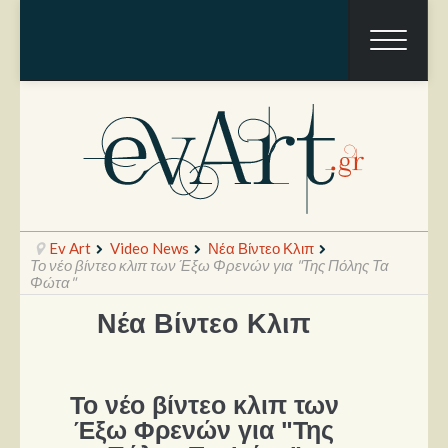
Ev Art
Video News
Νέα Βίντεο Κλιπ
Το νέο βίντεο κλιπ των Έξω Φρενών για "Της Πόλης Τα
Φώτα"
Νέα Βίντεο Κλιπ
Ραπόρτο
Live & Συναυλίες
Θέατρο
Το νέο βίντεο κλιπ των
Έξω Φρενών για "Της
Συνεντεύξεις