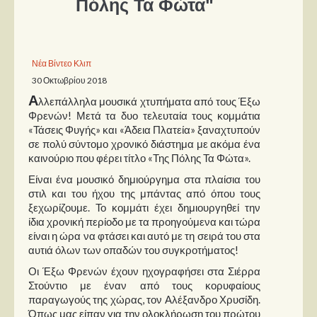
Πόλης Τα Φώτα"
Παρουσιάσεις
Δίσκοι
Νέα Βίντεο Κλιπ
30 Οκτωβρίου 2018
Σειρές
Α
λλεπάλληλα μουσικά χτυπήματα από τους Έξω
Ταινίες
Φρενών! Μετά τα δυο τελευταία τους κομμάτια
Βιβλία
«Τάσεις Φυγής» και «Άδεια Πλατεία» ξαναχτυπούν
σε πολύ σύντομο χρονικό διάστημα με ακόμα ένα
Video News
καινούριο που φέρει τίτλο «Της Πόλης Τα Φώτα».
Καλλιτέχνες
Είναι ένα μουσικό δημιούργημα στα πλαίσια του
στιλ και του ήχου της μπάντας από όπου τους
ξεχωρίζουμε. Το κομμάτι έχει δημιουργηθεί την
Μουσικοί
ίδια χρονική περίοδο με τα προηγούμενα και τώρα
Διάφοροι
είναι η ώρα να φτάσει και αυτό με τη σειρά του στα
αυτιά όλων των οπαδών του συγκροτήματος!
Εκτός Συνόρων
Οι Έξω Φρενών έχουν ηχογραφήσει στα Σιέρρα
Νέα
Στούντιο με έναν από τους κορυφαίους
παραγωγούς της χώρας, τον Αλέξανδρο Χρυσίδη.
Όπως μας είπαν για την ολοκλήρωση του πρώτου