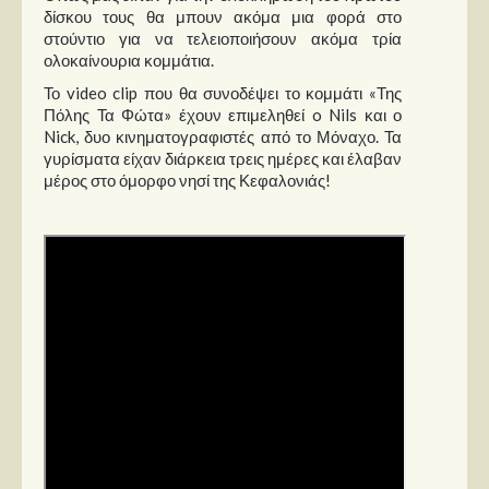
Στήλες
δίσκου τους θα μπουν ακόμα μια φορά στο
στούντιο για να τελειοποιήσουν ακόμα τρία
Polls
ολοκαίνουρια κομμάτια.
Small Talk
Το video clip που θα συνοδέψει το κομμάτι «Της
Πόλης Τα Φώτα» έχουν επιμεληθεί o Nils και ο
Blog
Nick, δυο κινηματογραφιστές από το Μόναχο. Τα
γυρίσματα είχαν διάρκεια τρεις ημέρες και έλαβαν
μέρος στο όμορφο νησί της Κεφαλονιάς!