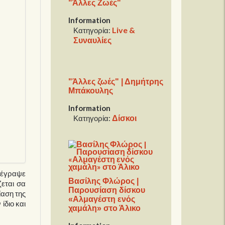
"Άλλες Ζωές"
Information
Live &
Κατηγορία:
Συναυλίες
"Άλλες ζωές" | Δημήτρης
Μπάκουλης
Information
Δίσκοι
Κατηγορία:
ν έγραψε
Βασίλης Φλώρος |
ζεται σα
Παρουσίαση δίσκου
ίαση της
«Αλμαγέστη ενός
ίδιο και
χαμάλη» στο Άλικο