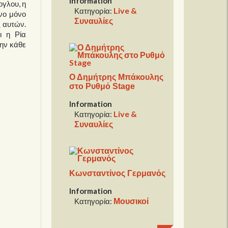
Information
ογλου, η
Live &
Κατηγορία:
ενο μόνο
Συναυλίες
ξ αυτών.
ι η Ρία
την κάθε
Ο Δημήτρης Μπάκουλης
στο Ρυθμό Stage
Information
Live &
Κατηγορία:
Συναυλίες
Κωνσταντίνος Γερμανός
Information
Μουσικοί
Κατηγορία: