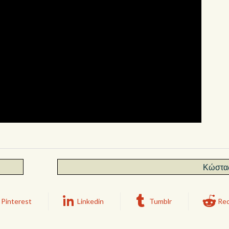
Κώστα
Pinterest
Linkedin
Tumblr
Red