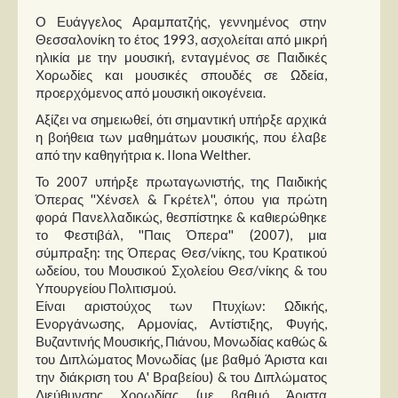
Ο Ευάγγελος Αραμπατζής, γεννημένος στην
Θεσσαλονίκη το έτος 1993, ασχολείται από μικρή
ηλικία με την μουσική, ενταγμένος σε Παιδικές
Χορωδίες και μουσικές σπουδές σε Ωδεία,
προερχόμενος από μουσική οικογένεια.
Αξίζει να σημειωθεί, ότι σημαντική υπήρξε αρχικά
η βοήθεια των μαθημάτων μουσικής, που έλαβε
από την καθηγήτρια κ. Ilona Welther.
Το 2007 υπήρξε πρωταγωνιστής, της Παιδικής
Όπερας ''Χένσελ & Γκρέτελ'', όπου για πρώτη
φορά Πανελλαδικώς, θεσπίστηκε & καθιερώθηκε
το Φεστιβάλ, ''Παις Όπερα'' (2007), μια
σύμπραξη: της Όπερας Θεσ/νίκης, του Κρατικού
ωδείου, του Μουσικού Σχολείου Θεσ/νίκης & του
Υπουργείου Πολιτισμού.
Είναι αριστούχος των Πτυχίων: Ωδικής,
Ενοργάνωσης, Αρμονίας, Αντίστιξης, Φυγής,
Βυζαντινής Μουσικής, Πιάνου, Μονωδίας καθώς &
του Διπλώματος Μονωδίας (με βαθμό Άριστα και
την διάκριση του Α' Βραβείου) & του Διπλώματος
Διεύθυνσης Χορωδίας (με βαθμό Άριστα