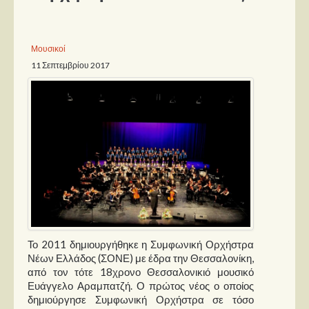
Παρουσιάσεις
Μουσικοί
Δίσκοι
11 Σεπτεμβρίου 2017
Σειρές
Ταινίες
Βιβλία
Video News
Καλλιτέχνες
Μουσικοί
Διάφοροι
Το 2011 δημιουργήθηκε η Συμφωνική Ορχήστρα
Εκτός Συνόρων
Νέων Ελλάδος (ΣΟΝΕ) με έδρα την Θεσσαλονίκη,
από τον τότε 18χρονο Θεσσαλονικιό μουσικό
Νέα
Ευάγγελο Αραμπατζή. Ο πρώτος νέος ο οποίος
δημιούργησε Συμφωνική Ορχήστρα σε τόσο