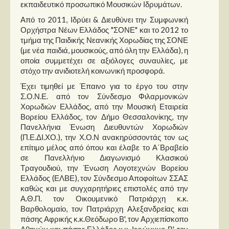
εκπαιδευτικό προσωπικό Μουσικών Ιδρυμάτων.
Από το 2011, Ιδρύει & Διευθύνει την Συμφωνική
Ορχήστρα Νέων Ελλάδος "ΣΟΝΕ" και το 2012 το
τμήμα της Παιδικής Νεανικής Χορωδίας της ΣΟΝΕ
(με νέα παιδιά, μουσικούς, από όλη την Ελλάδα), η
οποία συμμετέχει σε αξιόλογες συναυλίες, με
στόχο την ανιδιοτελή κοινωνική προσφορά.
Έχει τιμηθεί με Έπαινο για το έργο του στην
Σ.Ο.Ν.Ε. από τον Σύνδεσμο Φιλαρμονικών
Χορωδιών Ελλάδος, από την Μουσική Εταιρεία
Βορείου Ελλάδος, τον Δήμο Θεσσαλονίκης, την
Πανελλήνια Ένωση Διευθυντών Χορωδιών
(Π.Ε.ΔΙ.ΧΟ.), την Χ.Ο.Ν ανακηρύσσοντάς τον ως
επίτιμο μέλος από όπου και έλαβε το Α΄Βραβείο
σε Πανελλήνιο Διαγωνισμό Κλασικού
Τραγουδιού, την Ένωση Λογοτεχνών Βορείου
Ελλάδος (ΕΛΒΕ), τον Σύνδεσμο Αποφοίτων ΣΣΑΣ
καθώς και με συγχαρητήριες επιστολές από την
Α.Θ.Π. τον Οικουμενικό Πατριάρχη κ.κ.
Βαρθολομαίο, τον Πατριάρχη Αλεξανδρείας και
πάσης Αφρικής κ.κ.Θεόδωρο Β', τον Αρχιεπίσκοπο
Αθηνών και πάσης Ελλάδος κ.κ. Ιερώνυμο Β', τον