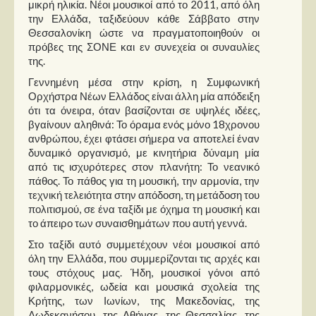
Στήλες
μικρή ηλικία. Νέοι μουσικοί από το 2011, από όλη
την Ελλάδα, ταξιδεύουν κάθε Σάββατο στην
Θεσσαλονίκη ώστε να πραγματοποιηθούν οι
Polls
πρόβες της ΣΟΝΕ και εν συνεχεία οι συναυλίες
Small Talk
της.
Blog
Γεννημένη μέσα στην κρίση, η Συμφωνική
Ορχήστρα Νέων Ελλάδος είναι άλλη μία απόδειξη
ότι τα όνειρα, όταν βασίζονται σε υψηλές ιδέες,
βγαίνουν αληθινά: Το όραμα ενός μόνο 18χρονου
ανθρώπου, έχει φτάσει σήμερα να αποτελεί έναν
δυναμικό οργανισμό, με κινητήρια δύναμη μία
από τις ισχυρότερες στον πλανήτη: Το νεανικό
πάθος. Το πάθος για τη μουσική, την αρμονία, την
τεχνική τελειότητα στην απόδοση, τη μετάδοση του
πολιτισμού, σε ένα ταξίδι με όχημα τη μουσική και
το άπειρο των συναισθημάτων που αυτή γεννά.
Στο ταξίδι αυτό συμμετέχουν νέοι μουσικοί από
όλη την Ελλάδα, που συμμερίζονται τις αρχές και
τους στόχους μας. Ήδη, μουσικοί γόνοι από
φιλαρμονικές, ωδεία και μουσικά σχολεία της
Κρήτης, των Ιωνίων, της Μακεδονίας, της
Δωδεκανήσου, της Αθήνας, της Θεσσαλίας, της