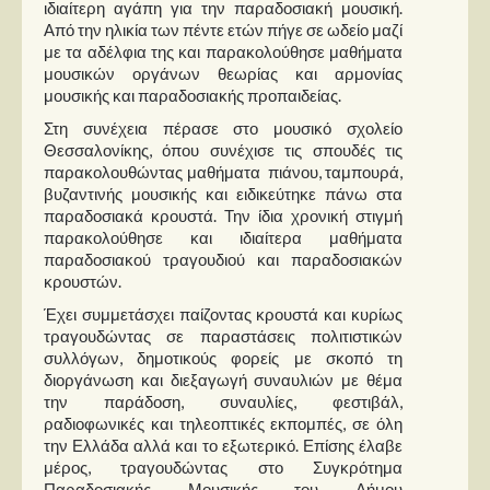
Στήλες
ιδιαίτερη αγάπη για την παραδοσιακή μουσική.
Από την ηλικία των πέντε ετών πήγε σε ωδείο μαζί
με τα αδέλφια της και παρακολούθησε μαθήματα
Polls
μουσικών οργάνων θεωρίας και αρμονίας
Small Talk
μουσικής και παραδοσιακής προπαιδείας.
Blog
Στη συνέχεια πέρασε στο μουσικό σχολείο
Θεσσαλονίκης, όπου συνέχισε τις σπουδές τις
παρακολουθώντας μαθήματα πιάνου, ταμπουρά,
βυζαντινής μουσικής και ειδικεύτηκε πάνω στα
παραδοσιακά κρουστά. Την ίδια χρονική στιγμή
παρακολούθησε και ιδιαίτερα μαθήματα
παραδοσιακού τραγουδιού και παραδοσιακών
κρουστών.
Έχει συμμετάσχει παίζοντας κρουστά και κυρίως
τραγουδώντας σε παραστάσεις πολιτιστικών
συλλόγων, δημοτικούς φορείς με σκοπό τη
διοργάνωση και διεξαγωγή συναυλιών με θέμα
την παράδοση, συναυλίες, φεστιβάλ,
ραδιοφωνικές και τηλεοπτικές εκπομπές, σε όλη
την Ελλάδα αλλά και το εξωτερικό. Επίσης έλαβε
μέρος, τραγουδώντας στο Συγκρότημα
Παραδοσιακής Μουσικής του Δήμου