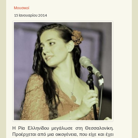
Μουσικοί
Παρουσιάσεις
15 Ιανουαρίου 2014
Δίσκοι
Σειρές
Ταινίες
Βιβλία
Video News
Καλλιτέχνες
Μουσικοί
Διάφοροι
Εκτός Συνόρων
Νέα
Η Ρία Ελληνίδου μεγάλωσε στη Θεσσαλονίκη.
Προέρχεται από μια οικογένεια, που είχε και έχει