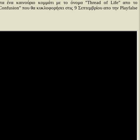
ητα ένα καινούριο κομμάτι με το όνομα "Thread of Life" απο το
onfusion" που θα κυκλοφορήσει στις 9 Σεπτεμβρίου απο την Playfalse