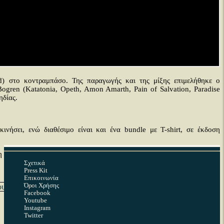
ad) στο κοντραμπάσο. Της παραγωγής και της μίξης επιμελήθηκε ο
ogren (Katatonia, Opeth, Amon Amarth, Pain of Salvation, Paradise
ηδίας.
ινήσει, ενώ διαθέσιμο είναι και ένα bundle με T-shirt, σε έκδοση
 περισσότερες ενημερώσεις που επίκεινται στο προσεχές διάστημα.
Σχετικά
Press Kit
Επικοινωνία
Όροι Χρήσης
ου
Facebook
Youtube
Instagram
Twitter
Linkedin
Tumblr
Reddit