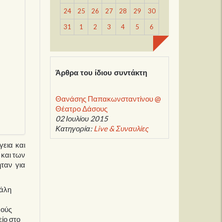
24
25
26
27
28
29
30
31
1
2
3
4
5
6
Άρθρα του ίδιου συντάκτη
Θανάσης Παπακωνσταντίνου @
Θέατρο Δάσους
02 Ιουλίου 2015
Κατηγορία:
Live & Συναυλίες
εια και
 και των
ταν για
τάλη
μούς
ίο στο