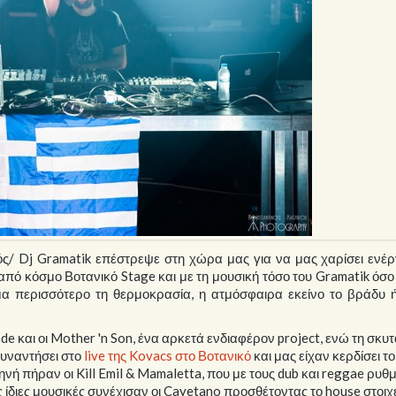
/ Dj Gramatik επέστρεψε στη χώρα μας για να μας χαρίσει ενέργ
από κόσμο Βοτανικό Stage και με τη μουσική τόσο του Gramatik όσο
 περισσότερο τη θερμοκρασία, η ατμόσφαιρα εκείνο το βράδυ ή
de και οι Mother 'n Son, ένα αρκετά ενδιαφέρον project, ενώ τη σκυ
συναντήσει στο
live της Kovacs στο Βοτανικό
και μας είχαν κερδίσει το
ηνή πήραν οι Kill Emil & Mamaletta, που με τους dub και reggae ρυθ
 ίδιες μουσικές συνέχισαν οι Cayetano προσθέτοντας το house στοιχε