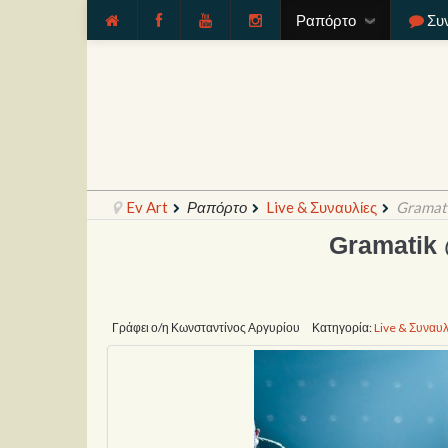
Ραπόρτο
Συ
Ev Art
Ραπόρτο
Live & Συναυλίες
Gramati
Gramatik 
Γράφει ο/η Κωνσταντίνος Αργυρίου
Κατηγορία:
Live & Συναυλ