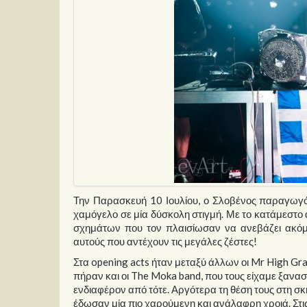
Την Παρασκευή 10 Ιουλίου, ο Σλοβένος παραγωγός
χαμόγελο σε μία δύσκολη στιγμή. Με το κατάμεστο 
σχημάτων που τον πλαισίωσαν να ανεβάζει ακόμα
αυτούς που αντέχουν τις μεγάλες ζέστες!
Στα opening acts ήταν μεταξύ άλλων οι Mr High Gra
πήραν και οι The Moka band, που τους είχαμε ξανα
ενδιαφέρον από τότε. Αργότερα τη θέση τους στη σκ
έδωσαν μία πιο χαρούμενη και ανάλαφρη χροιά. Στις