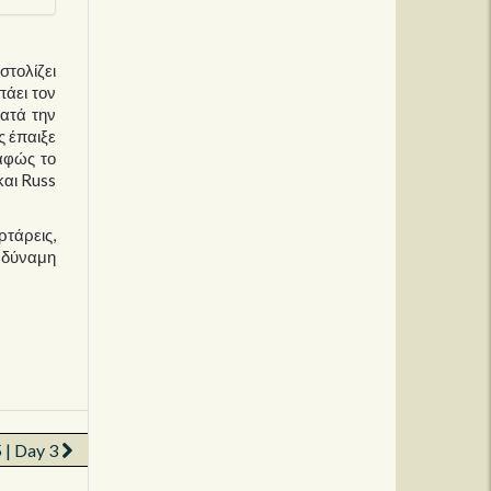
στολίζει
πάει τον
κατά την
ς έπαιξε
αφώς το
και Russ
ρτάρεις,
η δύναμη
 | Day 3