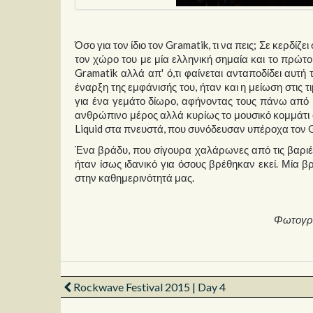
Όσο για τον ίδιο τον Gramatik, τι να πεις; Σε κερδί
τον χώρο του με μία ελληνική σημαία και το πρώτο
Gramatik αλλά απ' ό,τι φαίνεται ανταποδίδει αυτή 
έναρξη της εμφάνισής του, ήταν και η μείωση στι
για ένα γεμάτο δίωρο, αφήνοντας τους πάνω από
ανθρώπινο μέρος αλλά κυρίως το μουσικό κομμάτι στ
Liquid στα πνευστά, που συνόδευσαν υπέροχα τον G
Ένα βράδυ, που σίγουρα χαλάρωνες από τις βαριέ
ήταν ίσως ιδανικό για όσους βρέθηκαν εκεί. Μία 
στην καθημερινότητά μας.
Φωτογρ
Rockwave Festival 2015 | Day 4