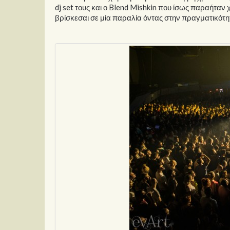
dj set τους και ο Blend Mishkin που ίσως παραήταν 
βρίσκεσαι σε μία παραλία όντας στην πραγματικότη