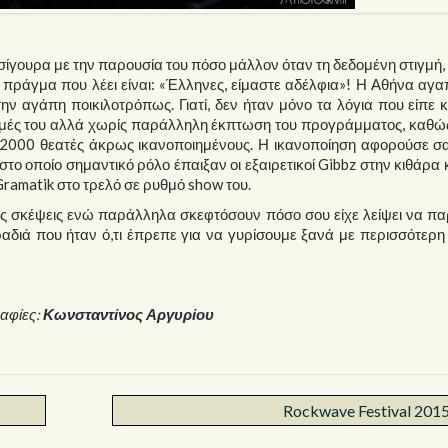
ζει σίγουρα με την παρουσία του πόσο μάλλον όταν τη δεδομένη στιγμή, 
 πράγμα που λέει είναι: «Έλληνες, είμαστε αδέλφια»! Η Αθήνα αγα
την αγάπη ποικιλοτρόπως. Γιατί, δεν ήταν μόνο τα λόγια που είπε 
ς τιμές του αλλά χωρίς παράλληλη έκπτωση του προγράμματος, καθώ
 2000 θεατές άκρως ικανοποιημένους. Η ικανοποίηση αφορούσε σ
ο οποίο σημαντικό ρόλο έπαιξαν οι εξαιρετικοί Gibbz στην κιθάρα 
ramatik στο τρελό σε ρυθμό show του.
ς σκέψεις ενώ παράλληλα σκεφτόσουν πόσο σου είχε λείψει να πα
βραδιά που ήταν ό,τι έπρεπε για να γυρίσουμε ξανά με περισσότερ
αφίες:
Κωνσταντίνος Αργυρίου
Rockwave Festival 2015