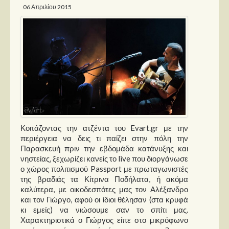
06 Απριλίου 2015
Παρουσιάσεις
Δίσκοι
Σειρές
Ταινίες
Βιβλία
Video News
Κοιτάζοντας την ατζέντα του Evart.gr με την
Καλλιτέχνες
περιέργεια να δεις τι παίζει στην πόλη την
Παρασκευή πριν την εβδομάδα κατάνυξης και
Μουσικοί
νηστείας, ξεχωρίζει κανείς το live που διοργάνωσε
Διάφοροι
ο χώρος πολιτισμού Passport με πρωταγωνιστές
της βραδιάς τα Κίτρινα Ποδήλατα, ή ακόμα
Εκτός Συνόρων
καλύτερα, με οικοδεσπότες μας τον Αλέξανδρο
και τον Γιώργο, αφού οι ίδιοι θέλησαν (στα κρυφά
Νέα
κι εμείς) να νιώσουμε σαν το σπίτι μας.
Χαρακτηριστικά ο Γιώργος είπε στο μικρόφωνο