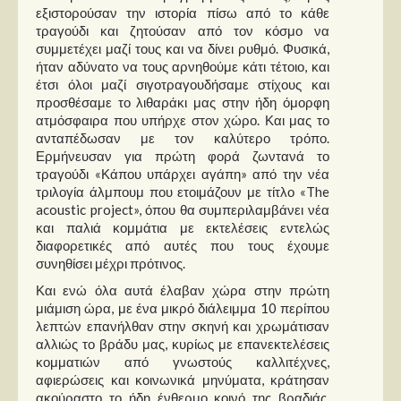
εξιστορούσαν την ιστορία πίσω από το κάθε
τραγούδι και ζητούσαν από τον κόσμο να
συμμετέχει μαζί τους και να δίνει ρυθμό. Φυσικά,
ήταν αδύνατο να τους αρνηθούμε κάτι τέτοιο, και
έτσι όλοι μαζί σιγοτραγουδήσαμε στίχους και
προσθέσαμε το λιθαράκι μας στην ήδη όμορφη
ατμόσφαιρα που υπήρχε στον χώρο. Και μας το
ανταπέδωσαν με τον καλύτερο τρόπο.
Ερμήνευσαν για πρώτη φορά ζωντανά το
τραγούδι «Κάπου υπάρχει αγάπη» από την νέα
τριλογία άλμπουμ που ετοιμάζουν με τίτλο «The
acoustic project», όπου θα συμπεριλαμβάνει νέα
και παλιά κομμάτια με εκτελέσεις εντελώς
διαφορετικές από αυτές που τους έχουμε
συνηθίσει μέχρι πρότινος.
Και ενώ όλα αυτά έλαβαν χώρα στην πρώτη
μιάμιση ώρα, με ένα μικρό διάλειμμα 10 περίπου
λεπτών επανήλθαν στην σκηνή και χρωμάτισαν
αλλιώς το βράδυ μας, κυρίως με επανεκτελέσεις
κομματιών από γνωστούς καλλιτέχνες,
αφιερώσεις και κοινωνικά μηνύματα, κράτησαν
ακούραστο το ήδη ένθερμο κοινό της βραδιάς.