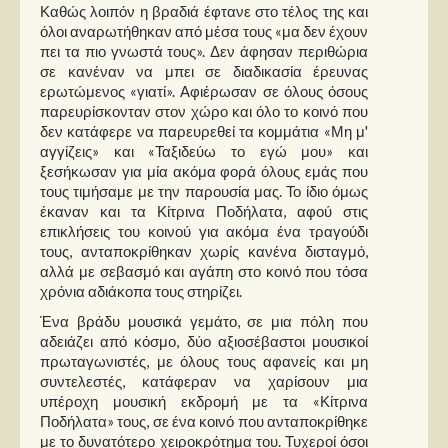
Καθώς λοιπόν η βραδιά έφτανε στο τέλος της και
όλοι αναρωτήθηκαν από μέσα τους «μα δεν έχουν
πει τα πιο γνωστά τους». Δεν άφησαν περιθώρια
σε κανέναν να μπει σε διαδικασία έρευνας
ερωτώμενος «γιατί». Αφιέρωσαν σε όλους όσους
παρευρίσκονταν στον χώρο και όλο το κοινό που
δεν κατάφερε να παρευρεθεί τα κομμάτια «Μη μ'
αγγίζεις» και «Ταξιδεύω το εγώ μου» και
ξεσήκωσαν για μία ακόμα φορά όλους εμάς που
τους τιμήσαμε με την παρουσία μας. Το ίδιο όμως
έκαναν και τα Κίτρινα Ποδήλατα, αφού στις
επικλήσεις του κοινού για ακόμα ένα τραγούδι
τους, ανταποκρίθηκαν χωρίς κανένα δισταγμό,
αλλά με σεβασμό και αγάπη στο κοινό που τόσα
χρόνια αδιάκοπα τους στηρίζει.
Ένα βράδυ μουσικά γεμάτο, σε μια πόλη που
αδειάζει από κόσμο, δύο αξιοσέβαστοι μουσικοί
πρωταγωνιστές, με όλους τους αφανείς και μη
συντελεστές, κατάφεραν να χαρίσουν μια
υπέροχη μουσική εκδρομή με τα «Κίτρινα
Ποδήλατα» τους, σε ένα κοινό που ανταποκρίθηκε
με το δυνατότερο χειροκρότημα του. Τυχεροί όσοι