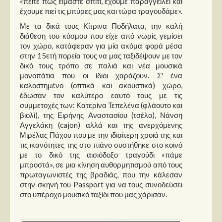
«πείτε πως είμαστε σπίτι, έχουμε παραγγείλει και
Στήλες
έχουμε πιεί τις μπύρες μας και τώρα τραγουδάμε».
Polls
Με τα δικά τους Κίτρινα Ποδήλατα, την καλή
διάθεση του κόσμου που είχε από νωρίς γεμίσει
Small Talk
τον χώρο, κατάφεραν για μία ακόμα φορά μέσα
Blog
στην 15ετή πορεία τους να μας ταξιδέψουν με τον
δικό τους τρόπο σε παλιά και νέα μουσικά
μονοπάτια που οι ίδιοι χαράζουν. Σ' ένα
καλοστημένο (οπτικά και ακουστικά) χώρο,
έδωσαν τον καλύτερο εαυτό τους με τις
συμμετοχές των: Κατερίνα Τεπελένα (φλάουτο και
βιολί), της Ειρήνης Αναστασίου (τσέλο), Νάνση
Αγγελάκη (cajon) αλλά και της ανερχόμενης
Μιρέλας Πάχου που με την ιδιαίτερη χροιά της και
τις ικανότητες της στο πιάνο συστήθηκε στο κοινό
με το δικό της αισιόδοξο τραγούδι «πάμε
μπροστά», σε μια κίνηση αυθορμητισμού από τους
πρωταγωνιστές της βραδιάς, που την κάλεσαν
στην σκηνή του Passport για να τους συνοδεύσει
στο υπέροχο μουσικό ταξίδι που μας χάρισαν.