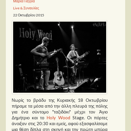
Μαρία Γιαχγιά
Live & Συναυλίες
Παρουσιάσεις
22 Οκτωβρίου 2015
Δίσκοι
Σειρές
Ταινίες
Βιβλία
Video News
Καλλιτέχνες
Μουσικοί
Διάφοροι
Νωρίς το βράδυ της Κυριακής 18 Οκτωβρίου
Εκτός Συνόρων
πήραμε τα μέσα από την άλλη πλευρά της πόλης
για ένα σύντομο "ταξιδάκι" μέχρι τον Άγιο
Νέα
Δημήτριο και το
Holy Wood
Stage. Οι πόρτες
άνοιξαν στις 20:30 και εμείς, αφού εξασφαλίσαμε
μια θέση δίπλα στη σκηνή και την πρώτη μπύρα