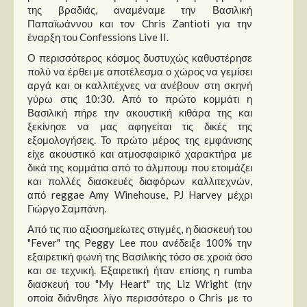
Στήλες
της βραδιάς, αναμέναμε την Βασιλική
Παπαϊωάννου και τον Chris Zantioti για την
Polls
έναρξη του Confessions Live II.
Small Talk
Ο περισσότερος κόσμος δυστυχώς καθυστέρησε
πολύ να έρθει με αποτέλεσμα ο χώρος να γεμίσει
Blog
αργά και οι καλλιτέχνες να ανέβουν στη σκηνή
γύρω στις 10:30. Από το πρώτο κομμάτι η
Βασιλική πήρε την ακουστική κιθάρα της και
ξεκίνησε να μας αφηγείται τις δικές της
εξομολογήσεις. Το πρώτο μέρος της εμφάνισης
είχε ακουστικό και ατμοσφαιρικό χαρακτήρα με
δικά της κομμάτια από το άλμπουμ που ετοιμάζει
και πολλές διασκευές διαφόρων καλλιτεχνών,
από reggae Amy Winehouse, PJ Harvey μέχρι
Γιώργο Σαμπάνη.
Από τις πιο αξιοσημείωτες στιγμές, η διασκευή του
"Fever" της Peggy Lee που ανέδειξε 100% την
εξαιρετική φωνή της Βασιλικής τόσο σε χροιά όσο
και σε τεχνική. Εξαιρετική ήταν επίσης η rumba
διασκευή του "My Heart" της Liz Wright (την
οποία διάνθησε λίγο περισσότερο ο Chris με το