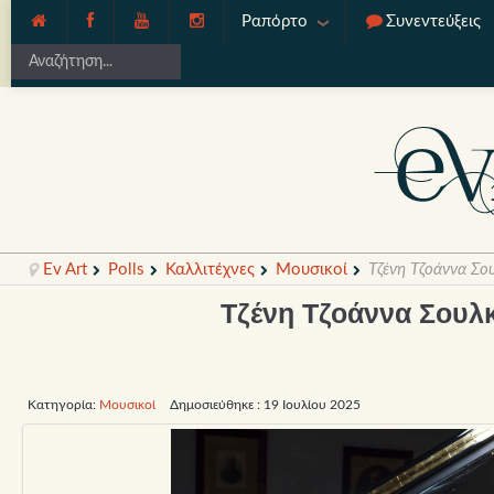
Ραπόρτο
Συνεντεύξεις
Ev Art
Polls
Καλλιτέχνες
Μουσικοί
Τζένη Τζοάννα Σο
Τζένη Τζοάννα Σουλ
Κατηγορία:
Μουσικοί
Δημοσιεύθηκε : 19 Ιουλίου 2025