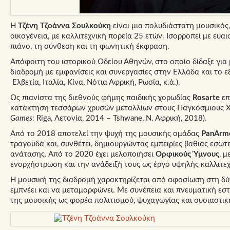
Η
Τζένη Τζοάννα Σουλκούκη
είναι μια πολυδιάστατη μουσικός
οικογένεια, με καλλιτεχνική πορεία 25 ετών. Ισορροπεί με ευα
πιάνο, τη σύνθεση και τη φωνητική έκφραση.
Απόφοιτη του ιστορικού Ωδείου Αθηνών, στο οποίο δίδαξε για μ
διαδρομή με εμφανίσεις και συνεργασίες στην Ελλάδα και το εξ
Ελβετία, Ιταλία, Κίνα, Νότια Αφρική, Ρωσία, κ.ά.).
Ως πιανίστα της διεθνούς φήμης παιδικής χορωδίας
Rosarte
επ
κατάκτηση τεσσάρων χρυσών μεταλλίων στους Παγκόσμιους Χ
Games
: Riga, Λετονία, 2014 – Tshwane, Ν. Αφρική, 2018).
Από το 2018 αποτελεί την ψυχή της μουσικής ομάδας
PanArm
τραγουδά και, συνθέτει, δημιουργώντας εμπειρίες βαθιάς εσωτ
ανάτασης. Από το 2020 έχει μελοποιήσει
Ορφικούς Ύμνους
, 
ενορχήστρωση και την ανάδειξή τους ως έργο υψηλής καλλιτεχν
Η μουσική της διαδρομή χαρακτηρίζεται από αφοσίωση στη δύν
εμπνέει και να μεταμορφώνει. Με συνέπεια και πνευματική εστί
της μουσικής ως φορέα πολιτισμού, ψυχαγωγίας και ουσιαστικ