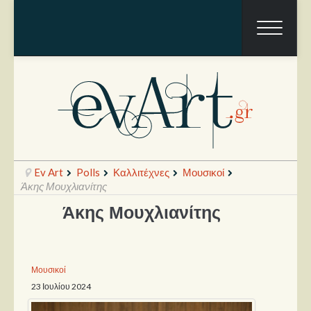
Ev Art
Polls
Καλλιτέχνες
Μουσικοί
Άκης Μουχλιανίτης
Άκης Μουχλιανίτης
Ραπόρτο
Live & Συναυλίες
Μουσικοί
Θέατρο
23 Ιουλίου 2024
Συνεντεύξεις