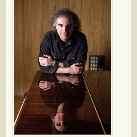
Παρουσιάσεις
Δίσκοι
Σειρές
Ταινίες
Βιβλία
Video News
Καλλιτέχνες
Μουσικοί
Διάφοροι
Εκτός Συνόρων
Νέα