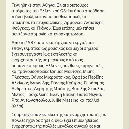
Στήλες
Γεννήθηκε στην Αθήνα. Είναι αριστούχος
απόφοιτος του Ελληνικού Ωδείου όπου σπούδασε
Polls
πιάνο, βιολί, και ανώτερα θεωρητικά, και
απέκτησε τα πτυχία Ωδικής, Αρμονίας, Αντίστιξης,
Small Talk
Φούγκας, και Πιάνου. Έχει επίσης μελετήσει
Blog
μοντέρνα αρμονία και ενορχήστρωση.
Από το 1987 οπότε και άρχισε να εργάζεται
επαγγελματικά ως μουσικός και μέχρι σήμερα,
έχει συνεργαστεί ως εκτελεστής και
ενορχηστρωτής με μερικούς από τους
σημαντικότερους Έλληνες συνθέτες ερμηνευτές
και τραγουδοποιούς (Δήμος Μούτσης, Μίμης
Πλέσσας, Θάνος Μικρούτσικος, Ορφέας Περίδης,
Αλκίνοος Ιωαννίδης, Γιάννης Κούτρας, Γεράσιμος
Ανδρεάτος, Δημήτρης Μπάσης, Βασίλης Σκουλάς,
Μίλτος Πασχαλίδης, Ελένη Βιτάλη, Γιώτα Νέγκα,
Ρίτα Αντωνοπούλου, Jullie Massino και πολλοί
άλλοι).
Συμμετέχει σαν εκτελεστής και ενορχηστρωτής σε
πολλές ηχογραφήσεις, ενώ έχει επιμεληθεί ως
ενορχηστρωτής πολλές μεγάλες συναυλίες και