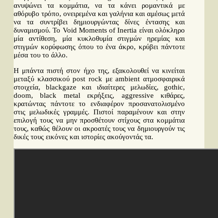
ανυψώνει τα κομμάτια, να τα κάνει ρομαντικά με
αθόρυβο τρόπο, ονειρεμένα και γαλήνια και αμέσως μετά
να τα συντρίβει δημιουργώντας δίνες έντασης και
δυναμισμού. Το Void Moments of Inertia είναι ολόκληρο
μία αντίθεση, μία κυκλοθυμία στιγμών ηρεμίας και
στιγμών κορύφωσης όπου το ένα άκρο, κρύβει πάντοτε
μέσα του το άλλο.
Η μπάντα πιστή στον ήχο της, εξακολουθεί να κινείται
μεταξύ κλασσικού post rock με ambient ατμοσφαιρικά
στοιχεία, blackgaze και ιδιαίτερες μελωδίες, gothic,
doom, black metal εκρήξεις, aggressive κιθάρες,
κρατώντας πάντοτε το ενδιαφέρον προσανατολισμένο
στις μελωδικές γραμμές. Πιστοί παραμένουν και στην
επιλογή τους να μην προσθέτουν στίχους στα κομμάτια
τους, καθώς θέλουν οι ακροατές τους να δημιουργούν τις
δικές τους εικόνες και ιστορίες ακούγοντάς τα.