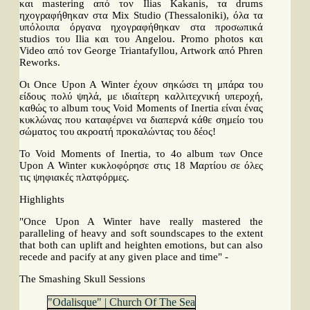
και mastering από τον Ilias Kakanis, τα drums
ηχογραφήθηκαν στα Mix Studio (Thessaloniki), όλα τα
υπόλοιπα όργανα ηχογραφήθηκαν στα προσωπικά
studios του Ilia και του Angelou. Promo photos και
Video από τον George Triantafyllou, Artwork από Phren
Reworks.
Οι Once Upon A Winter έχουν σηκώσει τη μπάρα του
είδους πολύ ψηλά, με ιδιαίτερη καλλιτεχνική υπεροχή,
καθώς το album τους Void Moments of Inertia είναι ένας
κυκλώνας που καταφέρνει να διαπερνά κάθε σημείο του
σώματος του ακροατή προκαλώντας του δέος!
Το Void Moments of Inertia, το 4ο album των Once
Upon A Winter κυκλοφόρησε στις 18 Μαρτίου σε όλες
τις ψηφιακές πλατφόρμες.
Highlights
"Once Upon A Winter have really mastered the
paralleling of heavy and soft soundscapes to the extent
that both can uplift and heighten emotions, but can also
recede and pacify at any given place and time" -
The Smashing Skull Sessions
"Odalisque" | Church Of The Sea