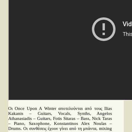
Οι Once Upon A Winter αποτελούνται από τους Ilias
Kakanis – Guitars, Vocals, Synths, Angelos
Athanasiadis – Guitars, Fotis Sitaras – Bass, Nick Taras
– Piano, Saxophone, Konstantinos Alex Noulas –
Drums. Οι συνθέσεις έχουν γίνει από τη μπάντα, mixing