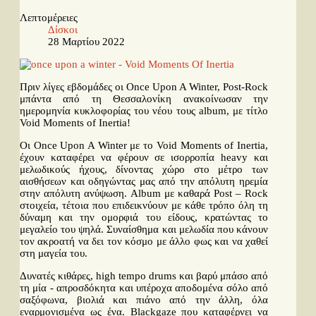
Ταινίες
Λεπτομέρειες
Βιβλία
Δίσκοι
28 Μαρτίου 2022
Video News
Καλλιτέχνες
Πριν λίγες εβδομάδες οι Once Upon A Winter, Post-Rock
Μουσικοί
μπάντα από τη Θεσσαλονίκη ανακοίνωσαν την
ημερομηνία κυκλοφορίας του νέου τους album, με τίτλο
Διάφοροι
Void Moments of Inertia!
Εκτός Συνόρων
Οι Once Upon A Winter με το Void Moments of Inertia,
έχουν καταφέρει να φέρουν σε ισορροπία heavy και
Νέα
μελωδικούς ήχους, δίνοντας χώρο στο μέτρο των
αισθήσεων και οδηγώντας μας από την απόλυτη ηρεμία
Στήλες
στην απόλυτη ανύψωση. Album με καθαρά Post – Rock
στοιχεία, τέτοια που επιδεικνύουν με κάθε τρόπο όλη τη
δύναμη και την ομορφιά του είδους, κρατώντας το
Polls
μεγαλείο του ψηλά. Συναίσθημα και μελωδία που κάνουν
Small Talk
τον ακροατή να δει τον κόσμο με άλλο φως και να χαθεί
στη μαγεία του.
Blog
Δυνατές κιθάρες, high tempo drums και βαρύ μπάσο από
Αναζήτηση...
τη μία - απροσδόκητα και υπέροχα αποδομένα σόλο από
σαξόφωνα, βιολιά και πιάνο από την άλλη, όλα
εναρμονισμένα ως ένα. Blackgaze που καταφέρνει να