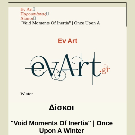
Αρχική
Ev Art
Παρουσιάσεις
Δίσκοι
"Void Moments Of Inertia" | Once Upon A
Facebook
Youtube
Ev Art
Instagram
Ραπόρτο
Live & Συναυλίες
Θέατρο
Winter
Συνεντεύξεις
Δίσκοι
Παρουσιάσεις
"Void Moments Of Inertia" | Once
Δίσκοι
Upon A Winter
Σειρές