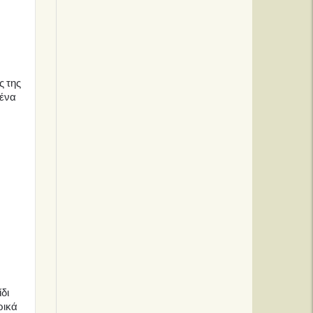
ς της
 ένα
δι
ρικά