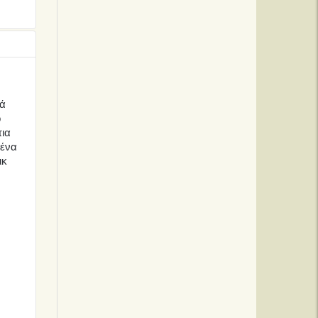
κά
ο
τια
 ένα
ικ