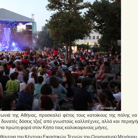
ωνιά της Αθήνας, προσκαλεί φέτος τους κατοίκους της πόλης να
 δυνατές δόσεις τζαζ από γνωστούς καλλιτέχνες, αλλά και περιηγή
για πρώτη φορά στον Κήπο τους καλοκαιρινούς μήνες.
ιευθύντρια του Κέντρου Εικαστικών Τεχνών του Οργανισμού Μεγάρου