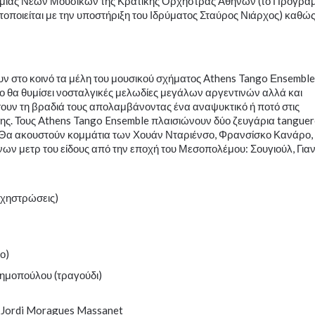
αδημίας Νέων Μουσικών της Κρατικής Ορχήστρας Αθηνών (το Πρόγρα
οιείται με την υποστήριξη του Ιδρύματος Σταύρος Νιάρχος) καθώς
 στο κοινό τα μέλη του μουσικού σχήματος Athens Tango Εnsemble 
έτο θα θυμίσει νοσταλγικές μελωδίες μεγάλων αργεντινών αλλά και
υν τη βραδιά τους απολαμβάνοντας ένα αναψυκτικό ή ποτό στις
λης. Τους Athens Tango Ensemble πλαισιώνουν δύο ζευγάρια tangue
. Θα ακουστούν κομμάτια των Χουάν Νταριένσο, Φρανσίσκο Κανάρο,
ων μετρ του είδους από την εποχή του Μεσοπολέμου: Σουγιούλ, Γιαν
ρχηστρώσεις)
ο)
 Δημοπούλου (τραγούδι)
, Jordi Moragues Massanet