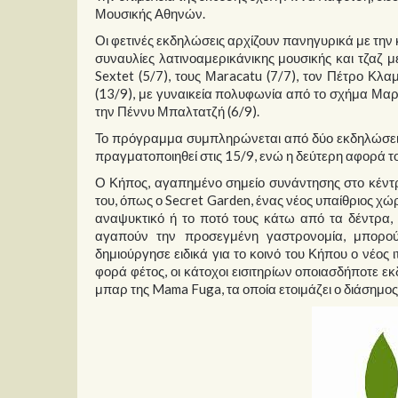
Μουσικής Αθηνών.
Οι φετινές εκδηλώσεις αρχίζουν πανηγυρικά με την 
συναυλίες λατινοαμερικάνικης μουσικής και τζαζ με
Sextet (5/7), τους Μaracatu (7/7), τον Πέτρο Κλα
(13/9), με γυναικεία πολυφωνία από το σχήμα Μαρί
την Πέννυ Μπαλτατζή (6/9).
Το πρόγραμμα συμπληρώνεται από δύο εκδηλώσεις
πραγματοποιηθεί στις 15/9, ενώ η δεύτερη αφορά το
Ο Κήπος, αγαπημένο σημείο συνάντησης στο κέντρο
του, όπως ο Secret Garden, ένας νέος υπαίθριος χώ
αναψυκτικό ή το ποτό τους κάτω από τα δέντρα,
αγαπούν την προσεγμένη γαστρονομία, μπορούν
δημιούργησε ειδικά για το κοινό του Κήπου ο νέος 
φορά φέτος, οι κάτοχοι εισιτηρίων οποιασδήποτε 
μπαρ της Mama Fuga, τα οποία ετοιμάζει ο διάσημος