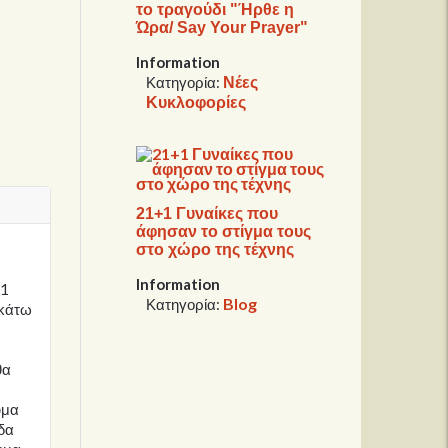
το τραγούδι "Ήρθε η
Ώρα/ Say Your Prayer"
Information
Νέες
Κατηγορία:
Κυκλοφορίες
21+1 Γυναίκες που
άφησαν το στίγμα τους
στο χώρο της τέχνης
Information
21
Blog
Κατηγορία:
 κάτω
θα
υμα
δα