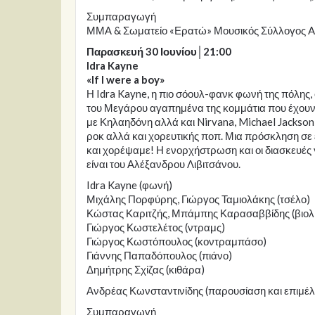
Συμπαραγωγή
ΜΜΑ & Σωματείο «Ερατώ» Μουσικός Σύλλογος 
Παρασκευή 30 Ιουνίου│21:00
Idra Kayne
«If I were a boy»
Η Idra Kayne, η πιο σόουλ-φανκ φωνή της πόλης,
του Μεγάρου αγαπημένα της κομμάτια που έχουν σ
με Κηλαηδόνη αλλά και Nirvana, Michael Jackson
ροκ αλλά και χορευτικής ποπ. Μια πρόσκληση σε 
και χορέψαμε! Η ενορχήστρωση και οι διασκευές γ
είναι του Αλέξανδρου Λιβιτσάνου.
Idra Kayne (φωνή)
Μιχάλης Πορφύρης, Γιώργος Ταμιολάκης (τσέλο)
Κώστας Καριτζής, Μπάμπης Καρασαββίδης (βιολί
Γιώργος Κωστελέτος (ντραμς)
Γιώργος Κωστόπουλος (κοντραμπάσο)
Γιάννης Παπαδόπουλος (πιάνο)
Δημήτρης Σχίζας (κιθάρα)
Ανδρέας Κωνσταντινίδης (παρουσίαση και επιμέλ
Συμπαραγωγή