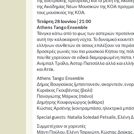
της αυστριακής πρεσβείας) και τα μέλη της Ακ
της Ακαδημίας Νέων Μουσικών της ΚΟΑ πραγματοπ
τους μουσικούς της ΚΟΑ.
Τετάρτη 28 Ιουνίου│21:00
Athens Tango Ensemble
Τάνγκο κάτω από το φως των αστεριών προτείνουν
αυτή την καλοκαιρινή νύχτα. Το δυναμικό κουιντ
ελλήνων συνθετών σε όσους επιλέξουν να περάσο
δροσερές γωνιές του πιο μουσικού Κήπου της πό
που θα χορεύουν σε ειδικά διαμορφωμένη πίστα
Ανίμπαλ Τροΐλο, Άστορ Πιατσόλλα αλλά και ελλήν
και Αττίκ.
Αthens Tango Ensemble
Δήμος Βουγιούκας (μπαντονεόν, ακορντεόν, ενο
Κυριάκος Γκουβέντας (βιολί)
Παναγιώτης Μάρκος (πιάνο)
Δημήτρης Κουφογιώργος (κιθάρα)
Κώστας Αρσένης (κοντραμπάσο, ηλεκτρικό μπάσ
Special guests: Natalia Soledad Petsalis, Ελένη
Συμμετέχουν οι χορευτές
Μάντι Πούλου, Ελένη Τσιριγώτη, Κώστας Δούκας