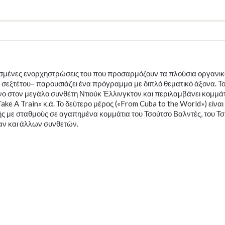
ευσμένες ενορχηστρώσεις του που προσαρμόζουν τα πλούσια οργανι
ύ σεξτέτου– παρουσιάζει ένα πρόγραμμα με διπλό θεματικό άξονα. Τ
νο στον μεγάλο συνθέτη Ντιούκ Έλλινγκτον και περιλαμβάνει κομμά
Take A Train» κ.ά. Το δεύτερο μέρος («From Cuba to the World») είναι
κής με σταθμούς σε αγαπημένα κομμάτια του Τσούτσο Βαλντές, του Τσ
ταν και άλλων συνθετών.