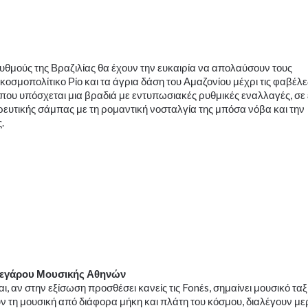
ρυθμούς της Βραζιλίας θα έχουν την ευκαιρία να απολαύσουν τους
κοσμοπολίτικο Ρίο και τα άγρια δάση του Αμαζονίου μέχρι τις φαβέλε
που υπόσχεται μια βραδιά με εντυπωσιακές ρυθμικές εναλλαγές, σε
ευτικής σάμπας με τη ρομαντική νοσταλγία της μπόσα νόβα και την
.
 Μεγάρου Μουσικής Αθηνών
, αν στην εξίσωση προσθέσει κανείς τις Fonέs, σημαίνει μουσικό ταξί
 τη μουσική από διάφορα μήκη και πλάτη του κόσμου, διαλέγουν με