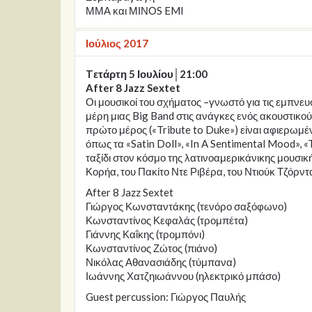
ΜΜΑ και ΜΙΝΟS EMI
Ιούλιος 2017
Tετάρτη 5 Ιουλίου│21:00
After 8 Jazz Sextet
Οι μουσικοί του σχήματος –γνωστό για τις εμπν
μέρη μιας Big Band στις ανάγκες ενός ακουστικο
πρώτο μέρος («Tribute to Duke») είναι αφιερωμέ
όπως τα «Satin Doll», «In A Sentimental Mood», «
ταξίδι στον κόσμο της λατινοαμερικάνικης μουσι
Κορήα, του Πακίτο Ντε Ριβέρα, του Ντιούκ Τζόρν
After 8 Jazz Sextet
Γιώργος Κωνσταντάκης (τενόρο σαξόφωνο)
Κωνσταντίνος Κεφαλάς (τρομπέτα)
Γιάννης Καΐκης (τρομπόνι)
Κωνσταντίνος Ζώτος (πιάνο)
Νικόλας Αθανασιάδης (τύμπανα)
Ιωάννης Χατζηιωάννου (ηλεκτρικό μπάσο)
Guest percussion: Γιώργος Παυλής