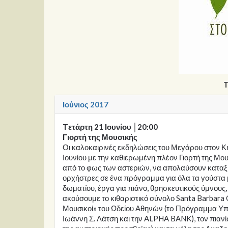
T
Ιούνιος 2017
Tετάρτη 21 Ιουνίου │20:00
Γιορτή της Μουσικής
Οι καλοκαιρινές εκδηλώσεις του Μεγάρου στον Κή
Ιουνίου με την καθιερωμένη πλέον Γιορτή της Μουσ
από το φως των αστεριών, να απολαύσουν καταξι
ορχήστρες σε ένα πρόγραμμα για όλα τα γούστα
δωματίου, έργα για πιάνο, θρησκευτικούς ύμνους, 
ακούσουμε το κιθαριστικό σύνολο Santa Barbara 
Μουσικοί» του Ωδείου Αθηνών (τo Πρόγραμμα Υπ
Ιωάννη Σ. Λάτση και την ALPHA BANK), τον πιανί