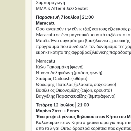
Συμπαραγωγή
ΜΜΑ & After 8 Jazz Sextet
Παρασκευή 7 Ιουλίου│21:00
Μaracatu
Όσοι αγαπούν την έθνικ τζαζ και τους εξωτικούς 
Maracatu σε ένα μαγευτικό μουσικό ταξίδι από το 
Μπαΐα. Ένα συγκρότημα βραζιλιάνικης μουσικής 
πρόγραμμα που συνδυάζει τον δυναμισμό της χορ
εκρηκτικότητα της αφροβραζιλιάνικης παράδοσης
Maracatu
Κέλυ Γιακουμάκη (φωνή)
Ντιάνα Δεληγιάννη (μπάσο, φωνή)
Σταύρος Dadoush (κιθάρα)
Θοδωρής Πιστόλας (φλάουτο, σαξόφωνο)
Βασίλειος Οικονομίδης (cajon, κρουστά)
Βαγγέλης Παρασκευαΐδης (βιμπράφωνο)
Τετάρτη 12 Ιουλίου│21:00
Μαρίνα Σάττι + Fonέs
Ένα project γένους θηλυκού στον Κήπο του
Καλοκαιράκι στον Κήπο σημαίνει ώρα για πάρτι και
από τα λίγα! Οκτώ δροσερά κορίτσια που αγαπούν