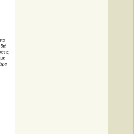
ήπο
αδιά
όσεις
αμε
θάρα