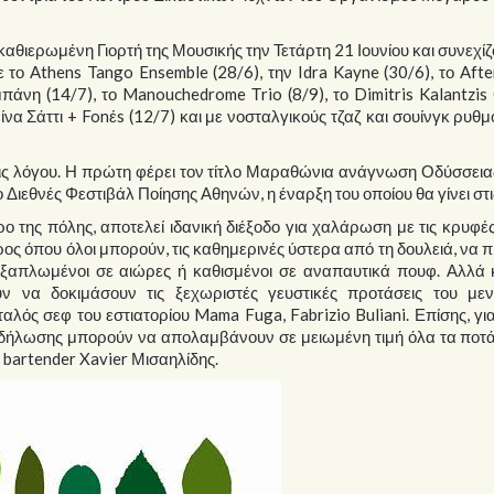
καθιερωμένη Γιορτή της Μουσικής την Τετάρτη 21 Ιουνίου και συνεχίζ
 το Athens Tango Ensemble (28/6), την Idra Kayne (30/6), το Afte
μπάνη (14/7), το Manouchedrome Τrio (8/9), το Dimitris Kalantzis
να Σάττι + Fonέs (12/7) και με νοσταλγικούς τζαζ και σουίνγκ ρυθ
 λόγου. Η πρώτη φέρει τον τίτλο Μαραθώνια ανάγνωση Οδύσσειας
 Διεθνές Φεστιβάλ Ποίησης Αθηνών, η έναρξη του οποίου θα γίνει στι
 της πόλης, αποτελεί ιδανική διέξοδο για χαλάρωση με τις κρυφέ
ρος όπου όλοι μπορούν, τις καθημερινές ύστερα από τη δουλειά, να π
 ξαπλωμένοι σε αιώρες ή καθισμένοι σε αναπαυτικά πουφ. Αλλά κ
 να δοκιμάσουν τις ξεχωριστές γευστικές προτάσεις του με
ιταλός σεφ του εστιατορίου Mama Fuga, Fabrizio Buliani. Επίσης, γ
εκδήλωσης μπορούν να απολαμβάνουν σε μειωμένη τιμή όλα τα ποτ
 bartender Xavier Μισαηλίδης.