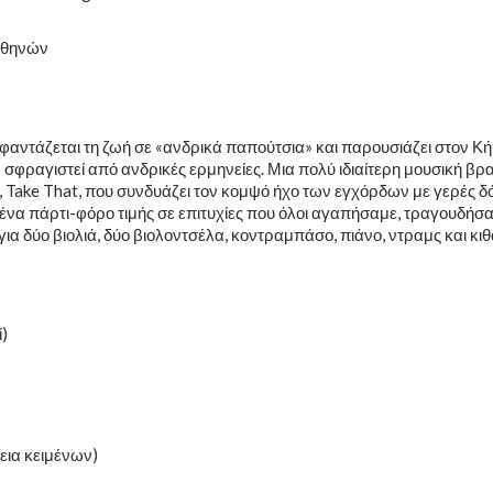
Aθηνών
 φαντάζεται τη ζωή σε «ανδρικά παπούτσια» και παρουσιάζει στον Κ
φραγιστεί από ανδρικές ερμηνείες. Μια πολύ ιδιαίτερη μουσική βρ
, Take That, που συνδυάζει τον κομψό ήχο των εγχόρδων με γερές δ
ένα πάρτι-φόρο τιμής σε επιτυχίες που όλοι αγαπήσαμε, τραγουδήσ
ια δύο βιολιά, δύο βιολοντσέλα, κοντραμπάσο, πιάνο, ντραμς και κι
)
εια κειμένων)