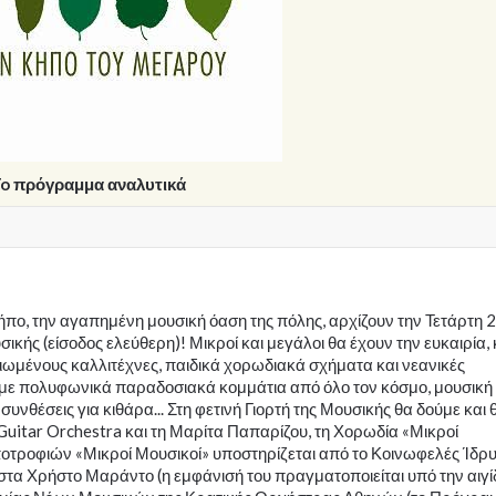
o πρόγραμμα αναλυτικά
πο, την αγαπημένη μουσική όαση της πόλης, αρχίζουν την Τετάρτη 
ικής (είσοδος ελεύθερη)! Μικροί και μεγάλοι θα έχουν την ευκαιρία,
ωμένους καλλιτέχνες, παιδικά χορωδιακά σχήματα και νεανικές
 με πολυφωνικά παραδοσιακά κομμάτια από όλο τον κόσμο, μουσική
συνθέσεις για κιθάρα... Στη φετινή Γιορτή της Μουσικής θα δούμε και 
Guitar Orchestra και τη Μαρίτα Παπαρίζου, τη Χορωδία «Μικροί
οτροφιών «Μικροί Μουσικοί» υποστηρίζεται από το Κοινωφελές Ίδρ
στα Χρήστο Μαράντο (η εμφάνισή του πραγματοποιείται υπό την αιγί