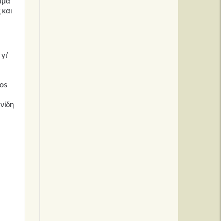
μμα
 και
γι’
ros
νίδη