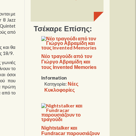
ονται με
r 8 Jazz
 Quintet
Τσέκαρε Επίσης:
μούς από
 και θα
ς 18/9.
Νέο τραγούδι από τον
Γιώργο Αβραμίδη και
ς γωνιές
τους Invented Memories
ίνουν το
αι όσοι
Information
νού που
Νέες
Κατηγορία:
ια πρώτη
Κυκλοφορίες
ά από το
Nightstalker και
Fundracar παρουσιάζουν