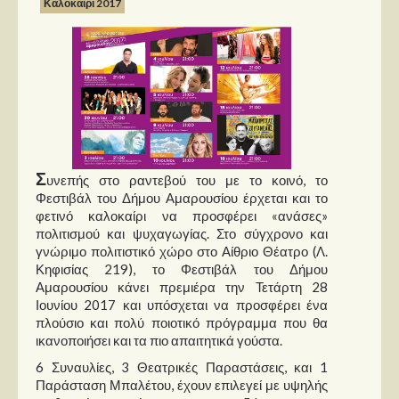
Καλοκαίρι 2017
Παρουσιάσεις
Δίσκοι
Σειρές
Ταινίες
Βιβλία
Σ
υνεπής στο ραντεβού του με το κοινό, το
Video News
Φεστιβάλ του Δήμου Αμαρουσίου έρχεται και το
φετινό καλοκαίρι να προσφέρει «ανάσες»
Καλλιτέχνες
πολιτισμού και ψυχαγωγίας. Στο σύγχρονο και
γνώριμο πολιτιστικό χώρο στο Αίθριο Θέατρο (Λ.
Μουσικοί
Κηφισίας 219), το Φεστιβάλ του Δήμου
Αμαρουσίου κάνει πρεμιέρα την Τετάρτη 28
Διάφοροι
Ιουνίου 2017 και υπόσχεται να προσφέρει ένα
Εκτός Συνόρων
πλούσιο και πολύ ποιοτικό πρόγραμμα που θα
ικανοποιήσει και τα πιο απαιτητικά γούστα.
Νέα
6 Συναυλίες, 3 Θεατρικές Παραστάσεις, και 1
Παράσταση Μπαλέτου, έχουν επιλεγεί με υψηλής