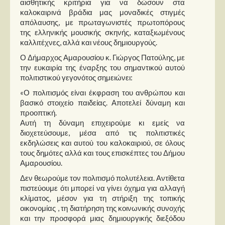
αισθητικής κριτήρια για να δώσουν στα
Στήλες
καλοκαιρινά βράδια μας μοναδικές στιγμές
απόλαυσης, με πρωταγωνιστές πρωτοπόρους
Polls
της ελληνικής μουσικής σκηνής, καταξιωμένους
Small Talk
καλλιτέχνες, αλλά και νέους δημιουργούς.
Blog
Ο Δήμαρχος Αμαρουσίου κ. Γιώργος Πατούλης, με
την ευκαιρία της έναρξης του σημαντικού αυτού
πολιτιστικού γεγονότος σημειώνει:
«Ο πολιτισμός είναι έκφραση του ανθρώπου και
βασικό στοιχείο παιδείας. Αποτελεί δύναμη και
προοπτική.
Αυτή τη δύναμη επιχειρούμε κι εμείς να
διοχετεύσουμε, μέσα από τις πολιτιστικές
εκδηλώσεις και αυτού του καλοκαιριού, σε όλους
τους δημότες αλλά και τους επισκέπτες του Δήμου
Αμαρουσίου.
Δεν θεωρούμε τον πολιτισμό πολυτέλεια. Αντίθετα
πιστεύουμε ότι μπορεί να γίνει όχημα για αλλαγή
κλίματος, μέσον για τη στήριξη της τοπικής
οικονομίας , τη διατήρηση της κοινωνικής συνοχής
και την προσφορά μιας δημιουργικής διεξόδου