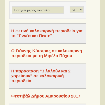
Παρουσιάσεις
Δίσκοι
Σειρές
Η φετινή καλοκαιρινή περιοδεία για
Ταινίες
το "Εννέα και Πέντε"
Βιβλία
Video News
Ο Γιάννης Κότσιρας σε καλοκαιρινή
περιοδεία με τη Μιρέλα Πάχου
Καλλιτέχνες
Μουσικοί
Η παράσταση "3 λαλούν και 2
χορεύουν" σε καλοκαιρινή
Διάφοροι
περιοδεία
Εκτός Συνόρων
Νέα
Φεστιβάλ Δήμου Αμαρουσίου 2017