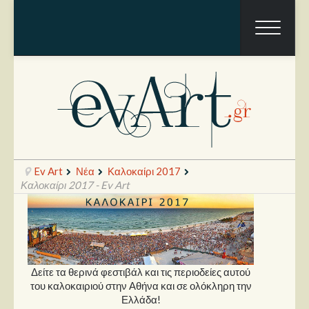
Ev Art
Νέα
Καλοκαίρι 2017
Καλοκαίρι 2017 - Ev Art
Ραπόρτο
Live & Συναυλίες
Δείτε τα θερινά φεστιβάλ και τις περιοδείες αυτού
Θέατρο
του καλοκαιριού στην Αθήνα και σε ολόκληρη την
Ελλάδα!
Συνεντεύξεις