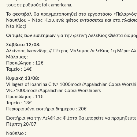
τους σε ρυθμούς folk americana.
Το φεστιβάλ θα πραγματοποιηθεί στο εργοστάσιο «Πελαργός»
Ναυπλίου – Νέας Κίου, ενώ φέτος εντάσσεται και στα πλαίσι
Νέα Κίος!
Οι τιμές των εισιτηρίων
για την φετινή ΛελέΚιος Φιέστα διαμο
Σάββατο 12/08:
Αλκίνοος Ιωαννίδης // Πέτρος Μάλαμας ΛελέΚιος 1η Μέρα: Αλ
Μάλαμας :
Προπώληση : 12€
Ταμείο : 14€
Κυριακή 13/08:
Villagers of Ioannina City/ 1000mods/Appalachian Cobra Worsh
VIC/1000mods/Appalachian Cobra Worshipers
Προπώληση : 11€
Ταμείο : 13€
Περιορισμένα εισιτήρια διημέρου : 20€
Εισιτήρια για την ΛελέΚιος Φιέστα θα μπορείτε να προμηθευτ
Πέμπτη 20/07:
Ναύπλιο :