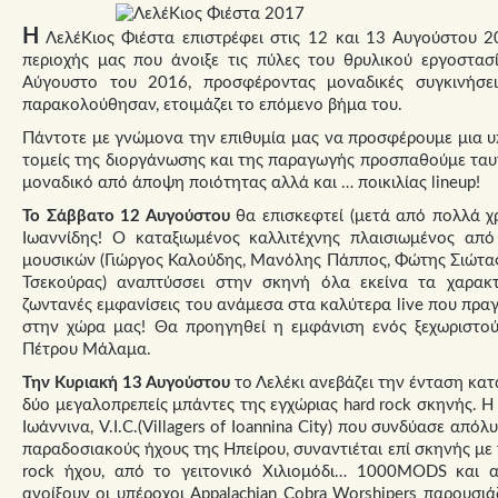
Η
ΛελέΚιος Φιέστα επιστρέφει στις 12 και 13 Αυγούστου 2
περιοχής μας που άνοιξε τις πύλες του θρυλικού εργοστα
Αύγουστο του 2016, προσφέροντας μοναδικές συγκινήσει
παρακολούθησαν, ετοιμάζει το επόμενο βήμα του.
Πάντοτε με γνώμονα την επιθυμία μας να προσφέρουμε μια υ
τομείς της διοργάνωσης και της παραγωγής προσπαθούμε ταυ
μοναδικό από άποψη ποιότητας αλλά και … ποικιλίας lineup!
Το Σάββατο 12 Αυγούστου
θα επισκεφτεί (μετά από πολλά χρ
Ιωαννίδης! Ο καταξιωμένος καλλιτέχνης πλαισιωμένος από
μουσικών (Γιώργος Καλούδης, Μανόλης Πάππος, Φώτης Σιώτα
Τσεκούρας) αναπτύσσει στην σκηνή όλα εκείνα τα χαρακτη
ζωντανές εμφανίσεις του ανάμεσα στα καλύτερα live που πραγ
στην χώρα μας! Θα προηγηθεί η εμφάνιση ενός ξεχωριστού
Πέτρου Μάλαμα.
Την Κυριακή 13 Αυγούστου
το Λελέκι ανεβάζει την ένταση κ
δύο μεγαλοπρεπείς μπάντες της εγχώριας hard rock σκηνής. 
Ιωάννινα, V.I.C.(Villagers of Ioannina City) που συνδύασε από
παραδοσιακούς ήχους της Ηπείρου, συναντιέται επί σκηνής με 
rock ήχου, από το γειτονικό Χιλιομόδι… 1000MODS και α
ανοίξουν οι υπέροχοι Appalachian Cobra Worshipers παρουσ