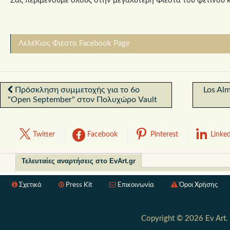
Σας περιμένουμε όλους στην μεγαλύτερη Φιέστα του φετινού 
ΛελέΚιος Φιέστα Facebook Page
Πρόσκληση συμμετοχής για το 6ο
Los Alm
"Open September" στον Πολυχώρο Vault
Twitter
Facebook
Pinterest
Linke
Τελευταίες αναρτήσεις στο EvArt.gr
Σχετικά
Press Kit
Επικοινωνία
Όροι Χρήσης
Copyright © 2026 Ev Art