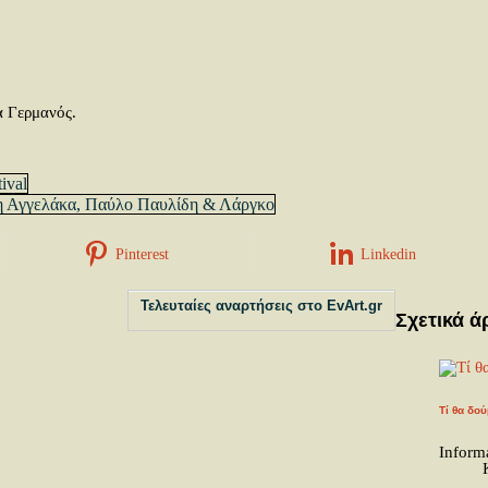
α Γερμανός.
ival
νη Αγγελάκα, Παύλο Παυλίδη & Λάργκο
Pinterest
Linkedin
Τελευταίες αναρτήσεις στο EvArt.gr
Σχετικά ά
Τί θα δο
Inform