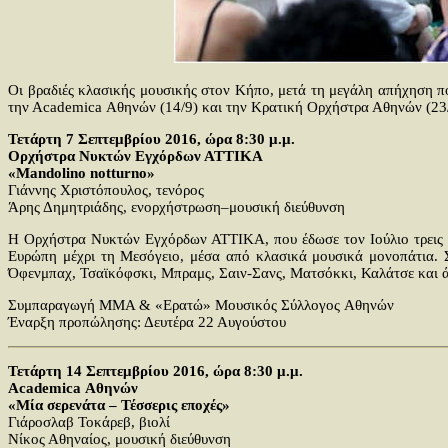
Οι βραδιές κλασικής μουσικής στον Κήπο, μετά τη μεγάλη απήχηση πο
την Αcademica Αθηνών (14/9) και την Κρατική Ορχήστρα Αθηνών (23/9
Τετάρτη 7 Σεπτεμβρίου 2016, ώρα 8:30 μ.μ.
Ορχήστρα Νυκτών Εγχόρδων ΑΤΤΙΚΑ
«Mandolino notturno»
Γιάννης Χριστόπουλος, τενόρος
Άρης Δημητριάδης, ενορχήστρωση–μουσική διεύθυνση
Η Ορχήστρα Νυκτών Εγχόρδων ΑΤΤΙΚΑ, που έδωσε τον Ιούλιο τρεις ιδι
Ευρώπη μέχρι τη Μεσόγειο, μέσα από κλασικά μουσικά μονοπάτια. Σερ
Όφενμπαχ, Τσαϊκόφσκι, Μπραμς, Σαιν-Σανς, Ματσόκκι, Καλάτσε και ά
Συμπαραγωγή ΜΜΑ & «Ερατώ» Μουσικός Σύλλογος Aθηνών
Έναρξη προπώλησης: Δευτέρα 22 Αυγούστου
Τετάρτη 14 Σεπτεμβρίου 2016, ώρα 8:30 μ.μ.
Academica Αθηνών
«Μία σερενάτα – Τέσσερις εποχές»
Γιάροσλαβ Τοκάρεβ, βιολί
Νίκος Αθηναίος, μουσική διεύθυνση