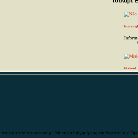
Τσέκαρε 
Νέο sing
Inform
Mislead:
Inform
Οι Panik
Inform
 στον ιστότοπο του evart.gr. Με την πλοήγησή σας αποδέχεστε τους Όρ
Copyright © 2026 Ev Art