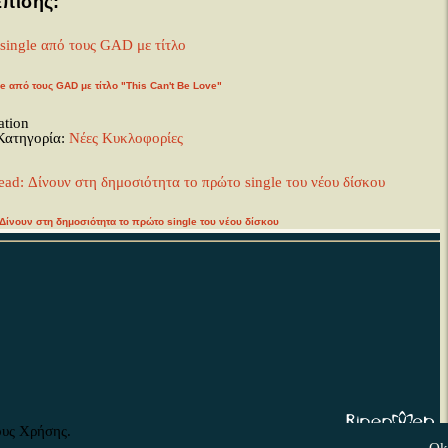
Επίσης:
le από τους GAD με τίτλο "This Can't Be Love"
ation
Κατηγορία:
Νέες Κυκλοφορίες
 Δίνουν στη δημοσιότητα το πρώτο single του νέου δίσκου
ation
Κατηγορία:
Νέες Κυκλοφορίες
 at the Opera παρουσιάζουν το πρώτο τους single και video clip
ation
Κατηγορία:
Νέα Βίντεο Κλιπ
ους Χρήσης.
. Με την επιφύλαξη κάθε δικαιώματος. | Developed by