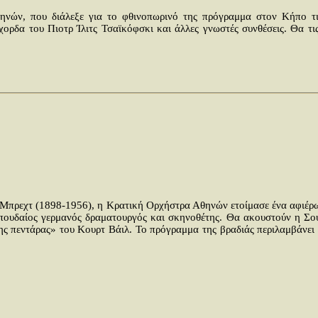
νών, που διάλεξε για το φθινοπωρινό της πρόγραμμα στον Κήπο τις 
χορδα του Πιοτρ Ίλιτς Τσαϊκόφσκι και άλλες γνωστές συνθέσεις. Θα τι
πρεχτ (1898-1956), η Κρατική Ορχήστρα Αθηνών ετοίμασε ένα αφιέρω
 σπουδαίος γερμανός δραματουργός και σκηνοθέτης. Θα ακουστούν η Σ
ης πεντάρας» του Κουρτ Βάιλ. Το πρόγραμμα της βραδιάς περιλαμβάνε