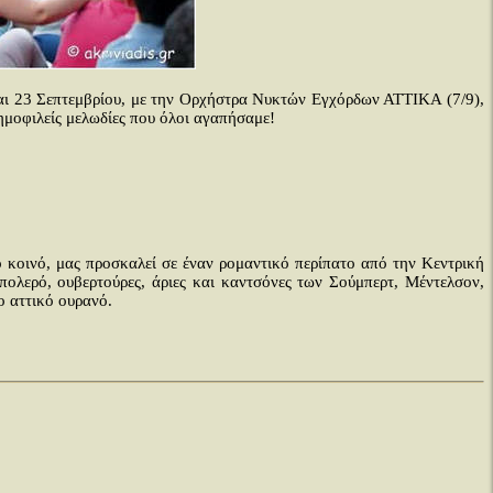
 και 23 Σεπτεμβρίου, με την Ορχήστρα Νυκτών Εγχόρδων ΑΤΤΙΚΑ (7/9),
ημοφιλείς μελωδίες που όλοι αγαπήσαμε!
ό κοινό, μας προσκαλεί σε έναν ρομαντικό περίπατο από την Κεντρική
μπολερό, ουβερτούρες, άριες και καντσόνες των Σούμπερτ, Μέντελσον,
ο αττικό ουρανό.