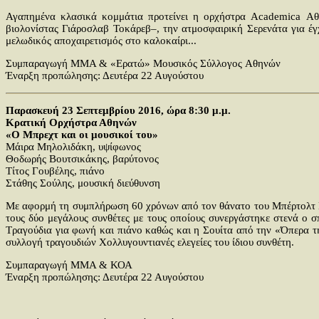
Αγαπημένα κλασικά κομμάτια προτείνει η ορχήστρα Academica Αθη
βιολονίστας Γιάροσλαβ Τοκάρεβ–, την ατμοσφαιρική Σερενάτα για έγ
μελωδικός αποχαιρετισμός στο καλοκαίρι...
Συμπαραγωγή ΜΜΑ & «Ερατώ» Μουσικός Σύλλογος Aθηνών
Έναρξη προπώλησης: Δευτέρα 22 Αυγούστου
Παρασκευή 23 Σεπτεμβρίου 2016, ώρα 8:30 μ.μ.
Κρατική Ορχήστρα Αθηνών
«Ο Μπρεχτ και οι μουσικοί του»
Μάιρα Μηλολιδάκη, υψίφωνος
Θοδωρής Βουτσικάκης, βαρύτονος
Τίτος Γουβέλης, πιάνο
Στάθης Σούλης, μουσική διεύθυνση
Με αφορμή τη συμπλήρωση 60 χρόνων από τον θάνατο του Μπέρτολτ Μ
τους δύο μεγάλους συνθέτες με τους οποίους συνεργάστηκε στενά ο
Τραγούδια για φωνή και πιάνο καθώς και η Σουίτα από την «Όπερα τ
συλλογή τραγουδιών Χολλυγουντιανές ελεγείες του ίδιου συνθέτη.
Συμπαραγωγή ΜΜΑ & ΚΟΑ
Έναρξη προπώλησης: Δευτέρα 22 Αυγούστου