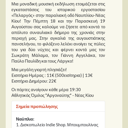
Στήλες
Μια μοναδική μουσική εκδήλωση ετοιμάζεται στις
εγκαταστάσεις του ιστορικού εργοστασίου
Polls
«Πελαργός» στην παραλιακή οδό Ναυπλίου-Νέας
Κίου! Την Πέμπτη 18 και την Παρασκευή 19
Small Talk
Αυγούστου σας καλούμε να ζήσετε από κοντά το
Blog
απόλυτο συναυλιακό διήμερο της χρονιάς στην
περιοχή μας. Στην αγκαλιά της αυγουστιάτικης
πανσελήνου, το φιλόξενο λελέκι ανοίγει τις πύλες
του για δύο νύχτες και φέρνει κοντά μας τον
Σωκράτη Μάλαμα, τον Γιάννη Αγγελάκα, τον
Παύλο Παυλίδη και τους Λάργκο!
Μια μεγάλη γιορτή πλησιάζει!
Eισιτήριο Ημέρας : 11€ (500εισίτηρια) | 13€
Eισιτήριο Διημέρου: 22€
Οι πόρτες ανοίγουν κάθε μέρα 19:30
Αθλητικός Όμιλος "Αργοναύτης" - Νέας Κίου
Σημεία προπώλησης
Ναύπλιο:
1. Δισκοπωλείο Indie Shop. Μπουμπουλίνας