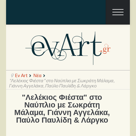
Ev Art
Νέα
"Λελέκιος Φιέστα" στο Ναύπλιο με Σωκράτη Μάλαμα,
Γιάννη Αγγελάκα, Παύλο Παυλίδη & Λάργκο
"Λελέκιος Φιέστα" στο
Ραπόρτο
Ναύπλιο με Σωκράτη
Live & Συναυλίες
Μάλαμα, Γιάννη Αγγελάκα,
Παύλο Παυλίδη & Λάργκο
Θέατρο
Συνεντεύξεις