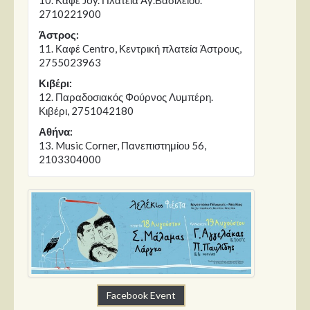
10. Καφέ Joy. Πλατεία Αγ.Βασιλείου.
2710221900
Άστρος:
11. Καφέ Centro, Κεντρική πλατεία Άστρους,
2755023963
Κιβέρι:
12. Παραδοσιακός Φούρνος Λυμπέρη.
Κιβέρι, 2751042180
Αθήνα:
13. Music Corner, Πανεπιστημίου 56,
2103304000
Facebook Event