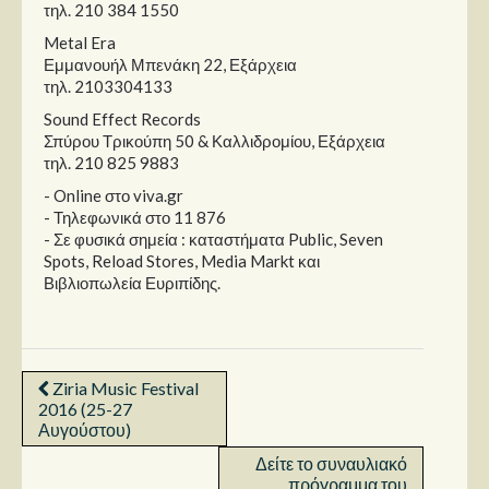
Στήλες
τηλ. 210 384 1550
Metal Era​
Polls
Εμμανουήλ Μπενάκη 22, Εξάρχεια
τηλ. 2103304133
Small Talk
Sound Effect Records​
Blog
Σπύρου Τρικούπη 50 & Καλλιδρομίου, Εξάρχεια
τηλ. 210 825 9883
- Online στο viva.gr
- Τηλεφωνικά στο 11 876
- Σε φυσικά σημεία : καταστήματα Public, Seven
Spots, Reload Stores, Media Markt και
Βιβλιοπωλεία Ευριπίδης.
Ziria Music Festival
2016 (25-27
Αυγούστου)
Δείτε το συναυλιακό
πρόγραμμα του