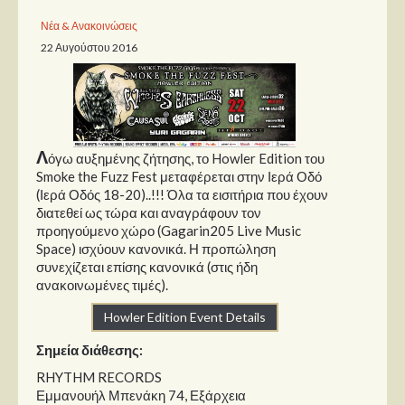
Νέα & Ανακοινώσεις
Παρουσιάσεις
22 Αυγούστου 2016
Δίσκοι
Σειρές
Ταινίες
Λ
όγω αυξημένης ζήτησης, το Howler Edition του
Βιβλία
Smoke the Fuzz Fest​ μεταφέρεται στην Ιερά Οδό
Video News
(Ιερά Οδός 18-20)..!!! Όλα τα εισιτήρια που έχουν
διατεθεί ως τώρα και αναγράφουν τον
Καλλιτέχνες
προηγούμενο χώρο (Gagarin205 Live Music
Space) ισχύουν κανονικά. Η προπώληση
συνεχίζεται επίσης κανονικά (στις ήδη
Μουσικοί
ανακοινωμένες τιμές).
Διάφοροι
Howler Edition Event Details
Εκτός Συνόρων
Σημεία διάθεσης:
Νέα
RHYTHM RECORDS
Εμμανουήλ Μπενάκη 74, Εξάρχεια