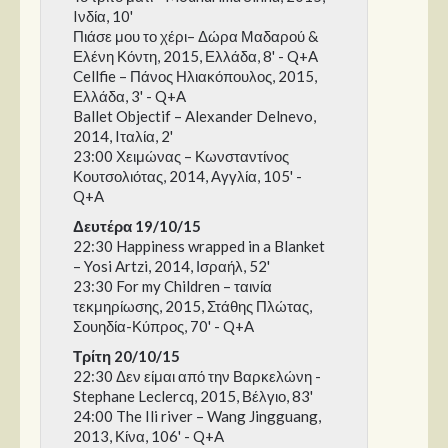
Iνδία, 10'
Πιάσε μου το χέρι– Δώρα Μαδαρού &
Ελένη Κόντη, 2015, Ελλάδα, 8' - Q+A
Cellfie – Πάνος Ηλιακόπουλος, 2015,
Ελλάδα, 3' - Q+A
Ballet Objectif – Alexander Delnevo,
2014, Iταλία, 2'
23:00 Χειμώνας – Κωνσταντίνος
Κουτσολιότας, 2014, Αγγλία, 105' -
Q+A
Δευτέρα 19/10/15
22:30 Happiness wrapped in a Blanket
– Yosi Artzi, 2014, Ισραήλ, 52'
23:30 For my Children – ταινία
τεκμηρίωσης, 2015, Στάθης Πλώτας,
Σουηδία-Κύπρος, 70' - Q+A
Τρίτη 20/10/15
22:30 Δεν είμαι από την Βαρκελώνη -
Stephane Leclercq, 2015, Βέλγιο, 83'
24:00 The Ili river – Wang Jingguang,
2013, Κίνα, 106' - Q+A