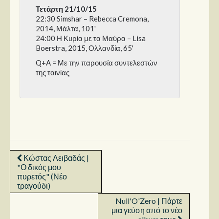
Τετάρτη 21/10/15
22:30 Simshar – Rebecca Cremona,
2014, Μάλτα, 101'
24:00 Η Κυρία με τα Μαύρα – Lisa
Boerstra, 2015, Ολλανδία, 65'
Q+A = Με την παρουσία συντελεστών
της ταινίας
Κώστας Λειβαδάς |
"Ο δικός μου
πυρετός" (Νέο
τραγούδι)
Null'O'Zero | Πάρτε
μια γεύση από το νέο