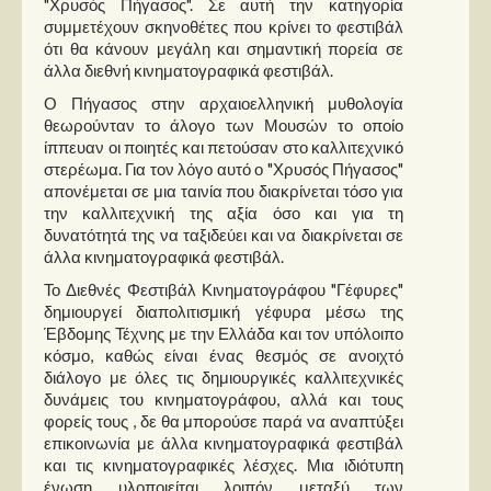
"Χρυσός Πήγασος". Σε αυτή την κατηγορία
συμμετέχουν σκηνοθέτες που κρίνει το φεστιβάλ
ότι θα κάνουν μεγάλη και σημαντική πορεία σε
άλλα διεθνή κινηματογραφικά φεστιβάλ.
Ο Πήγασος στην αρχαιοελληνική μυθολογία
θεωρούνταν το άλογο των Μουσών το οποίο
ίππευαν οι ποιητές και πετούσαν στο καλλιτεχνικό
στερέωμα. Για τον λόγο αυτό ο "Χρυσός Πήγασος"
απονέμεται σε μια ταινία που διακρίνεται τόσο για
την καλλιτεχνική της αξία όσο και για τη
δυνατότητά της να ταξιδεύει και να διακρίνεται σε
άλλα κινηματογραφικά φεστιβάλ.
Το Διεθνές Φεστιβάλ Κινηματογράφου "Γέφυρες"
δημιουργεί διαπολιτισμική γέφυρα μέσω της
Έβδομης Τέχνης με την Ελλάδα και τον υπόλοιπο
κόσμο, καθώς είναι ένας θεσμός σε ανοιχτό
διάλογο με όλες τις δημιουργικές καλλιτεχνικές
δυνάμεις του κινηματογράφου, αλλά και τους
φορείς τους , δε θα μπορούσε παρά να αναπτύξει
επικοινωνία με άλλα κινηματογραφικά φεστιβάλ
και τις κινηματογραφικές λέσχες. Μια ιδιότυπη
ένωση υλοποιείται λοιπόν μεταξύ των