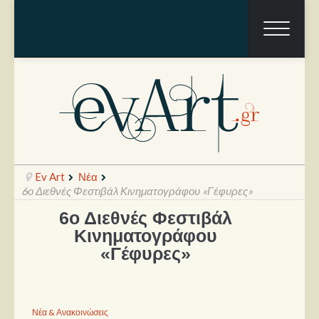
Ev Art
Νέα
6ο Διεθνές Φεστιβάλ Κινηματογράφου «Γέφυρες»
6ο Διεθνές Φεστιβάλ
Ραπόρτο
Κινηματογράφου
«Γέφυρες»
Live & Συναυλίες
Θέατρο
Συνεντεύξεις
Νέα & Ανακοινώσεις