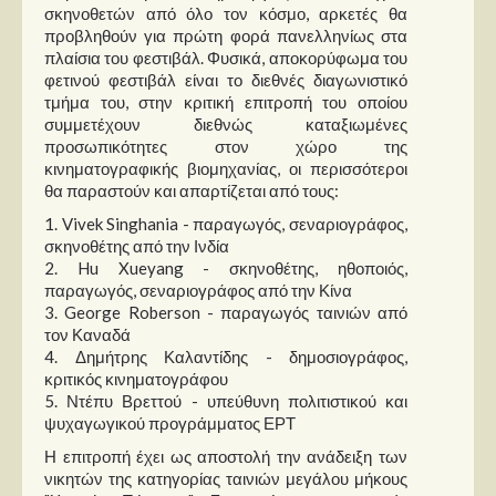
σκηνοθετών από όλο τον κόσμο, αρκετές θα
προβληθούν για πρώτη φορά πανελληνίως στα
πλαίσια του φεστιβάλ. Φυσικά, αποκορύφωμα του
φετινού φεστιβάλ είναι το διεθνές διαγωνιστικό
τμήμα του, στην κριτική επιτροπή του οποίου
συμμετέχουν διεθνώς καταξιωμένες
προσωπικότητες στον χώρο της
κινηματογραφικής βιομηχανίας, οι περισσότεροι
θα παραστούν και απαρτίζεται από τους:
1. Vivek Singhania - παραγωγός, σεναριογράφος,
σκηνοθέτης από την Ινδία
2. Hu Xueyang - σκηνοθέτης, ηθοποιός,
παραγωγός, σεναριογράφος από την Κίνα
3. George Roberson - παραγωγός ταινιών από
τον Καναδά
4. Δημήτρης Καλαντίδης - δημοσιογράφος,
κριτικός κινηματογράφου
5. Ντέπυ Βρεττού - υπεύθυνη πολιτιστικού και
ψυχαγωγικού προγράμματος ΕΡΤ
Η επιτροπή έχει ως αποστολή την ανάδειξη των
νικητών της κατηγορίας ταινιών μεγάλου μήκους