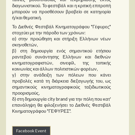
διαγωνιστικού. Το φεστιβάλ και η κριτική επιτροπή
μπορούν να προσθέσουν βραβείο σε κατηγορία
ή/και θεματική.
Το Διεθνές Φεστιβάλ Κινηματογράφου "Γέφυρες"
στοχεύει με την πάροδο των χρόνων:
α) στην προώθηση και στήριξη Ελλήνων νέων
σκηνοθετών,
β) στη δημιουργία ενός σημαντικού ετήσιου
ραντεβού συνάντησης Ελλήνων και διεθνών
κινηματογραφιστών, σινεφίλ, της τοπικής
κοινωνίας και άλλων πολιτιστικών φορέων,
γ) στην ανάδειξη των πόλεων που κάνει
προβολές κατά τη διάρκεια διεξαγωγής του, ως
σημαντικούς κινηματογραφικούς ταξιδιωτικούς
προορισμούς,
δ) στη δημιουργία city brand για την πόλη που κατ'
επανάληψη θα φιλοξενήσει το Διεθνές Φεστιβάλ
Κινηματογράφου "ΓΕΦΥΡΕΣ".
Facebook Event