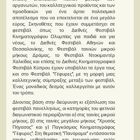
οργανωτών, του καλλιτεχνικού προϊόντος και των
προσδοκιών για ένα άρτιο πολιτισμικό
αποτέλεσμα που να επεκτείνεται σε ένα μεγάλο
εύρος. Σκηνοθέτες που έχουν συμμετάσχει σε
φεστιβάλ όπως το Διεθνές Φεστιβάλ
Κινηματογράφου Ολυμπίας για παιδιά και για
νέους, το Διεθνές Φεστιβάλ Αθηνών και
Θεσσαλονίκης, το Φεστιβάλ ταινιών μικρού
μήκους Δράμας, το Φεστιβάλ Ντοκιμαντέρ
Χαλκίδας και επίσης το Διεθνές Κινηματογραφικό
Φεστιβάλ Κύπρου έχουν υποβάλλει τα έργα τους
και στο Φεστιβάλ "Γέφυρες", με τη μορφή μιας
καλλιτεχνικής σύμπραξης μεταξύ των φεστιβάλ.
Ένας μοναδικός δεσμός καλλιεργείται με αυτόν
τον τρόπο.
Δίνοντας βάση στην διεύρυνση κι εξάπλωση του
φεστιβάλ πανελληνίως, οι κατηγορίες του φετινού
διαγωνιστικού περιορίζονται α) στις ταινίες μικρού
μήκους, β) στις ταινίες μεγάλου μήκους "Χρυσός
Πήγασος" και γ) Παγκόσμιος Κινηματογράφος
"Γέφυρες". Στη θεματική "Πανόραμα" εντάσσονται
ταινίες μυθοπλασίας και τεκμηρίωσης εκτός