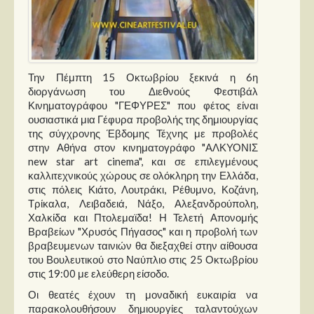
Στήλες
Polls
Small Talk
Την Πέμπτη 15 Οκτωβρίου ξεκινά η 6η
Blog
διοργάνωση του Διεθνούς Φεστιβάλ
Κινηματογράφου "ΓΕΦΥΡΕΣ" που φέτος είναι
ουσιαστικά μια Γέφυρα προβολής της δημιουργίας
της σύγχρονης Έβδομης Τέχνης με προβολές
στην Αθήνα στον κινηματογράφο "ΑΛΚΥΟΝΙΣ
new star art cinema", και σε επιλεγμένους
καλλιτεχνικούς χώρους σε ολόκληρη την Ελλάδα,
στις πόλεις Κιάτο, Λουτράκι, Ρέθυμνο, Κοζάνη,
Τρίκαλα, Λειβαδειά, Νάξο, Αλεξανδρούπολη,
Χαλκίδα και Πτολεμαϊδα! Η Τελετή Απονομής
Βραβείων "Χρυσός Πήγασος" και η προβολή των
βραβευμενων ταινιών θα διεξαχθεί στην αίθουσα
του Βουλευτικού στο Ναύπλιο στις 25 Οκτωβρίου
στις 19:00 με ελεύθερη είσοδο.
Οι θεατές έχουν τη μοναδική ευκαιρία να
παρακολουθήσουν δημιουργίες ταλαντούχων