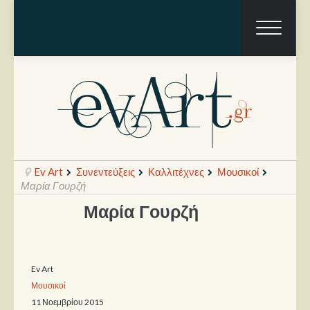
Ev Art
Συνεντεύξεις
Καλλιτέχνες
Μουσικοί
Μαρία Γουρζή
Μαρία Γουρζή
Ραπόρτο
Live & Συναυλίες
Ev Art
Θέατρο
Μουσικοί
Συνεντεύξεις
11 Νοεμβρίου 2015