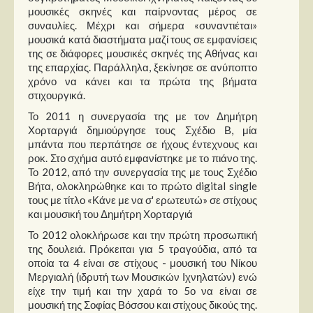
Στήλες
μουσικές σκηνές και παίρνοντας μέρος σε
συναυλίες. Μέχρι και σήμερα «συναντιέται»
Polls
μουσικά κατά διαστήματα μαζί τους σε εμφανίσεις
της σε διάφορες μουσικές σκηνές της Αθήνας και
Small Talk
της επαρχίας. Παράλληλα, ξεκίνησε σε ανύποπτο
Blog
χρόνο να κάνει και τα πρώτα της βήματα
στιχουργικά.
Το 2011 η συνεργασία της με τον Δημήτρη
Χορταργιά δημιούργησε τους Σχέδιο Β, μία
μπάντα που περπάτησε σε ήχους έντεχνους και
ροκ. Στο σχήμα αυτό εμφανίστηκε με το πιάνο της.
Το 2012, από την συνεργασία της με τους Σχέδιο
Βήτα, ολοκληρώθηκε και το πρώτο digital single
τους με τίτλο «Κάνε με να σ' ερωτευτώ» σε στίχους
και μουσική του Δημήτρη Χορταργιά
Το 2012 ολοκλήρωσε και την πρώτη προσωπική
της δουλειά. Πρόκειται για 5 τραγούδια, από τα
οποία τα 4 είναι σε στίχους - μουσική του Νίκου
Μεργιαλή (ιδρυτή των Μουσικών Ιχνηλατών) ενώ
είχε την τιμή και την χαρά το 5ο να είναι σε
μουσική της Σοφίας Βόσσου και στίχους δικούς της.