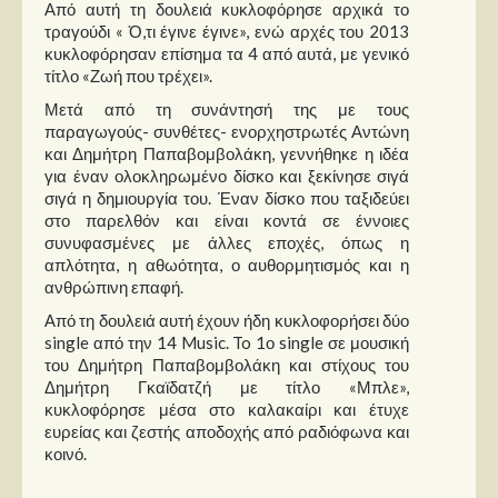
Από αυτή τη δουλειά κυκλοφόρησε αρχικά το
τραγούδι « Ό,τι έγινε έγινε», ενώ αρχές του 2013
κυκλοφόρησαν επίσημα τα 4 από αυτά, με γενικό
τίτλο «Ζωή που τρέχει».
Μετά από τη συνάντησή της με τους
παραγωγούς- συνθέτες- ενορχηστρωτές Αντώνη
και Δημήτρη Παπαβομβολάκη, γεννήθηκε η ιδέα
για έναν ολοκληρωμένο δίσκο και ξεκίνησε σιγά
σιγά η δημιουργία του. Έναν δίσκο που ταξιδεύει
στο παρελθόν και είναι κοντά σε έννοιες
συνυφασμένες με άλλες εποχές, όπως η
απλότητα, η αθωότητα, ο αυθορμητισμός και η
ανθρώπινη επαφή.
Από τη δουλειά αυτή έχουν ήδη κυκλοφορήσει δύο
single από την 14 Music. To 1ο single σε μουσική
του Δημήτρη Παπαβομβολάκη και στίχους του
Δημήτρη Γκαϊδατζή με τίτλο «Μπλε»,
κυκλοφόρησε μέσα στο καλακαίρι και έτυχε
ευρείας και ζεστής αποδοχής από ραδιόφωνα και
κοινό.