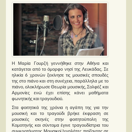
Παρουσιάσεις
Δίσκοι
Σειρές
Ταινίες
Βιβλία
Video News
Η Μαρία Γουρζή γεννήθηκε στην Αθήνα και
κατάγεται από το όμορφο νησί της Λευκάδας. Σε
Καλλιτέχνες
ηλικία 6 χρονών ξεκίνησε τις μουσικές σπουδές
της στο πιάνο και στη συνέχεια, παράλληλα με το
πιάνο, ολοκλήρωσε Θεωρία μουσικής, Σολφέζ και
Μουσικοί
Αρμονίες ενώ έχει επίσης κάνει μαθήματα
Διάφοροι
φωνητικής και τραγουδιού.
Εκτός Συνόρων
Στα φοιτητικά της χρόνια η αγάπη της για την
μουσική και το τραγούδι βρήκε έκφραση σε
Νέα
μουσικές σκηνές στην φοιτητούπολη της
Κομοτηνής και σύντομα έγινε τραγουδίστρια του
συγκροτήματος Μουσικοί Ιχνηλάτες παίζοντας σε