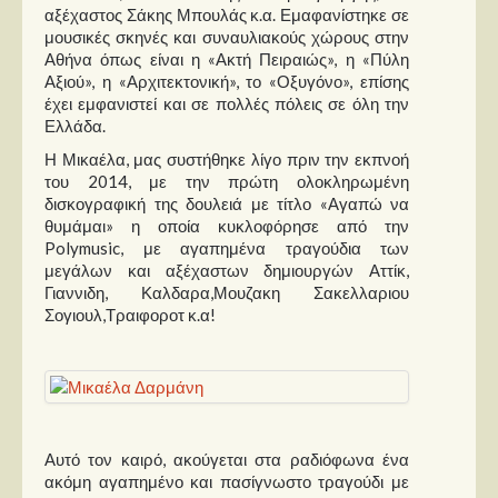
αξέχαστος Σάκης Μπουλάς κ.α. Εμαφανίστηκε σε
μουσικές σκηνές και συναυλιακούς χώρους στην
Αθήνα όπως είναι η «Ακτή Πειραιώς», η «Πύλη
Αξιού», η «Αρχιτεκτονική», το «Οξυγόνο», επίσης
έχει εμφανιστεί και σε πολλές πόλεις σε όλη την
Ελλάδα.
Η Μικαέλα, μας συστήθηκε λίγο πριν την εκπνοή
του 2014, με την πρώτη ολοκληρωμένη
δισκογραφική της δουλειά με τίτλο «Αγαπώ να
θυμάμαι» η οποία κυκλοφόρησε από την
Polymusic, με αγαπημένα τραγούδια των
μεγάλων και αξέχαστων δημιουργών Αττίκ,
Γιαννιδη, Καλδαρα,Μουζακη Σακελλαριου
Σογιουλ,Τραιφοροτ κ.α!
Αυτό τον καιρό, ακούγεται στα ραδιόφωνα ένα
ακόμη αγαπημένο και πασίγνωστο τραγούδι με