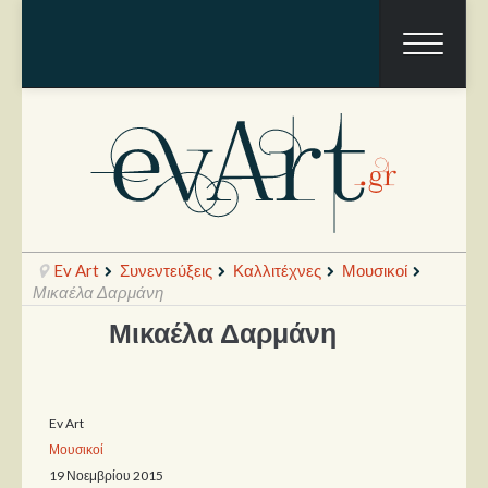
Ev Art
Συνεντεύξεις
Καλλιτέχνες
Μουσικοί
Μικαέλα Δαρμάνη
Μικαέλα Δαρμάνη
Ραπόρτο
Live & Συναυλίες
Ev Art
Θέατρο
Μουσικοί
Συνεντεύξεις
19 Νοεμβρίου 2015