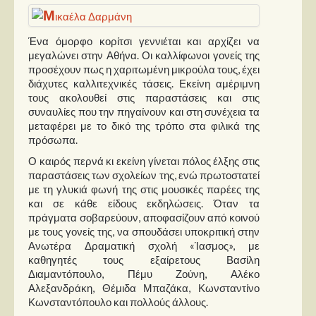
Παρουσιάσεις
Ένα όμορφο κορίτσι γεννιέται και αρχίζει να
μεγαλώνει στην Αθήνα. Οι καλλίφωνοι γονείς της
Δίσκοι
προσέχουν πως η χαριτωμένη μικρούλα τους, έχει
Σειρές
διάχυτες καλλιτεχνικές τάσεις. Εκείνη αμέριμνη
τους ακολουθεί στις παραστάσεις και στις
Ταινίες
συναυλίες που την πηγαίνουν και στη συνέχεια τα
μεταφέρει με το δικό της τρόπο στα φιλικά της
Βιβλία
πρόσωπα.
Video News
Ο καιρός περνά κι εκείνη γίνεται πόλος έλξης στις
παραστάσεις των σχολείων της, ενώ πρωτοστατεί
Καλλιτέχνες
με τη γλυκιά φωνή της στις μουσικές παρέες της
και σε κάθε είδους εκδηλώσεις. Όταν τα
Μουσικοί
πράγματα σοβαρεύουν, αποφασίζουν από κοινού
Διάφοροι
με τους γονείς της, να σπουδάσει υποκριτική στην
Ανωτέρα Δραματική σχολή «Ίασμος», με
Εκτός Συνόρων
καθηγητές τους εξαίρετους Βασίλη
Διαμαντόπουλο, Πέμυ Ζούνη, Αλέκο
Νέα
Αλεξανδράκη, Θέμιδα Μπαζάκα, Κωνσταντίνο
Κωνσταντόπουλο και πολλούς άλλους.