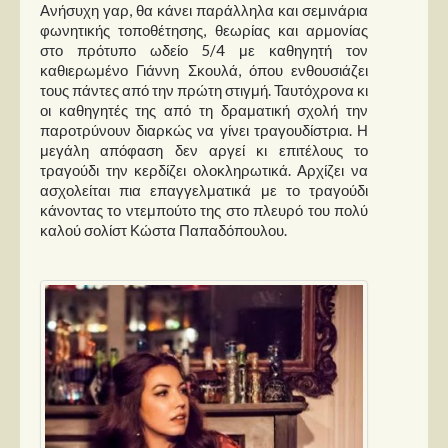
Στήλες
Ανήσυχη γαρ, θα κάνει παράλληλα και σεμινάρια
φωνητικής τοποθέτησης, θεωρίας και αρμονίας
στο πρότυπο ωδείο 5/4 με καθηγητή τον
Polls
καθιερωμένο Γιάννη Σκουλά, όπου ενθουσιάζει
Small Talk
τους πάντες από την πρώτη στιγμή. Ταυτόχρονα κι
οι καθηγητές της από τη δραματική σχολή την
Blog
παροτρύνουν διαρκώς να γίνει τραγουδίστρια. Η
μεγάλη απόφαση δεν αργεί κι επιτέλους το
τραγούδι την κερδίζει ολοκληρωτικά. Αρχίζει να
ασχολείται πια επαγγελματικά με το τραγούδι
κάνοντας το ντεμπούτο της στο πλευρό του πολύ
καλού σολίστ Κώστα Παπαδόπουλου.